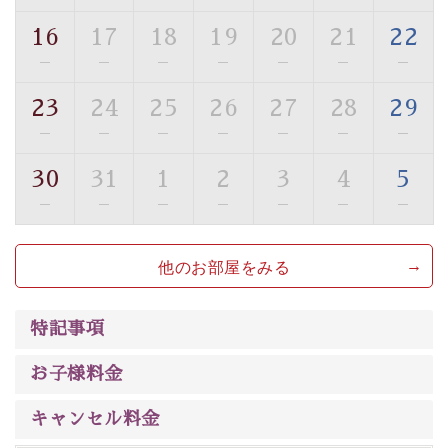
ご了承のほどお願いいたします。
16
17
18
19
20
21
22
■貸切温泉風呂 （40分2000円）
—
—
—
—
—
—
—
眺望はございませんが、源泉掛け流しの温泉の質を楽し
23
24
25
26
27
28
29
む貸切温泉風呂です。ゆったりといやされるプライベー
—
—
—
—
—
—
—
トな空間をお愉しみください。
30
31
1
2
3
4
5
【旅】
—
—
—
—
—
—
—
■諏訪大社4社を巡る無料参拝バス
豊富な知識を持ったドライバー兼ガイドが諏訪大社をご
他のお部屋をみる
案内します。
事前ご予約制ですので、ご利用ご希望の方
は【3日前まで】にお電話ください。
※交通規制などにより運行できない日がございます
特記事項
※年末年始及び御柱祭前後は運行しておりません
お子様料金
以上がプラン内容です。
上諏訪温泉“しんゆ”なら諏訪大社など歴史ある諏訪の街
キャンセル料金
で心癒されます。