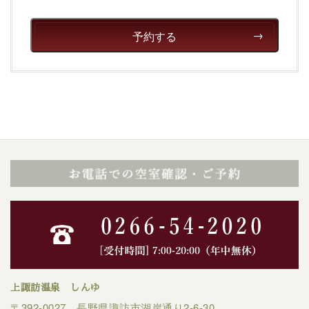
清らかな源泉、自然の恵みあるお食事、諏訪湖に包まれ
るお部屋、 大人のたしなみを感じていただける、美しく
癒される宿で贅沢に幸せのときを安心してお過ごしくだ
予約する
さい。
上諏訪温泉 しんゆ
〒392-0027 長野県諏訪市湖岸通り2-6-30