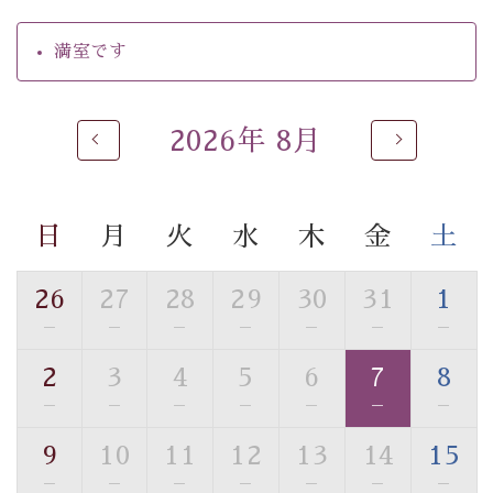
・環境に配慮したアメニティをご用意
・館内フリーWi-Fi
満室です
・駐車場完備
・チェックイン15時、チェックアウト10時
2026年 8月
【お食事】
・個室料亭で個室食
・朝食はこだわりの味噌汁をはじめとした和定食
日
月
火
水
木
金
土
【温泉】
自家源泉「美翠源泉」は酸化の進みが遅く新鮮で若返り
26
27
28
29
30
31
1
の効果が高い、極めて希有な源泉です。身も心も癒され
—
—
—
—
—
—
—
るご入浴をお愉しみください。
■お座敷風呂（大浴場）
2
3
4
5
6
7
8
温泉の成分に合わせ、防菌防カビの特殊素材の畳を使
—
—
—
—
—
—
—
用。 足元が柔らかく、そして滑りにくい畳のお風呂で
す。
9
10
11
12
13
14
15
※男性大浴場までのご移動には階段がございます。 予め
—
—
—
—
—
—
—