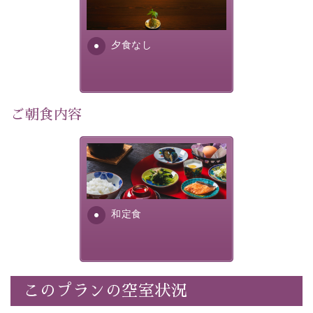
り特別なものにしてくれます。
場合は、二食付きのプランを
お選びくださいませ。
早めのご予約で、お得に癒しのひとときをお過ごしくだ
さい。
夕食なし
-----------【安心への取り組み】----------
個室料亭、貸切風呂のご利用が可能な上、 安心安全にご
ご朝食内容
滞在いただけるよう
30項目以上からなる独自の衛生・消毒プログラムの基、
徹底した衛生管理を行っております。
さっぱりとした和食膳に使わ
れる食材は、諏訪の名産品を
----------------------------------------------
---
ふんだんに取り入れ、安心・
安全を心掛けた長野県産...
■内容&特典■
和定食
・宿泊料金5%OFF
・朝食は個室料亭で個室食
・諏訪大社4社を巡る無料参拝バス（事前予約制）
・館内着をご用意
このプランの空室状況
・就寝用パジャマをご用意