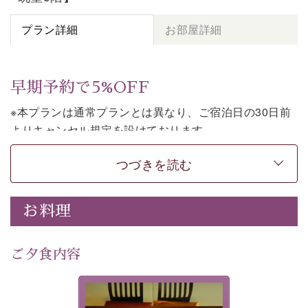
プラン詳細
お部屋詳細
早期予約で5%OFF
※本プランは通常プランとは異なり、ご宿泊日の30日前
よりキャンセル規定を設けております。
※本プランは朝食付きのプランです。2食付きでご利用ご
つづきを読む
希望の場合は、「
【公式限定価格】早割プラン（30日前
まで）
」をご利用ください。
お料理
上諏訪温泉しんゆでは、30日前までのご予約で、5%割
引でお泊まりいただける「早割朝食付きプラン」をご用
意しております。
ご夕食内容
諏訪湖の穏やかな景色、心身を解きほぐす温泉、そして
温かいおもてなし。ご滞在を楽しみに待つ日々が旅をよ
夕食なしご夕食を追加される