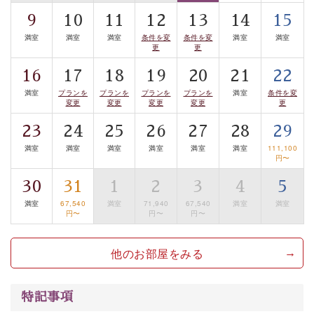
■お座敷風呂（大浴場）
9
10
11
12
13
14
15
温泉の成分に合わせ、防菌防カビの特殊素材の畳を使
満室
満室
満室
条件を変
条件を変
満室
満室
用。 足元が柔らかく、そして滑りにくい畳のお風呂で
更
更
す。
16
17
18
19
20
21
22
※男性大浴場までのご移動には階段がございます。 予め
満室
プランを
プランを
プランを
プランを
満室
条件を変
ご了承のほどお願いいたします。
変更
変更
変更
変更
更
23
24
25
26
27
28
29
■貸切温泉風呂 （40分2000円）
満室
満室
満室
満室
満室
満室
111,100
眺望はございませんが、源泉掛け流しの温泉の質を楽し
円〜
む貸切温泉風呂です。ゆったりといやされるプライベー
30
31
1
2
3
4
5
トな空間をお愉しみください。
満室
67,540
満室
71,940
67,540
満室
満室
円〜
円〜
円〜
【旅】
■諏訪大社4社を巡る無料参拝バス
他のお部屋をみる
豊富な知識を持ったドライバー兼ガイドが諏訪大社をご
案内します。事前ご予約制ですので、ご利用ご希望の方
は【3日前まで】にお電話ください。
特記事項