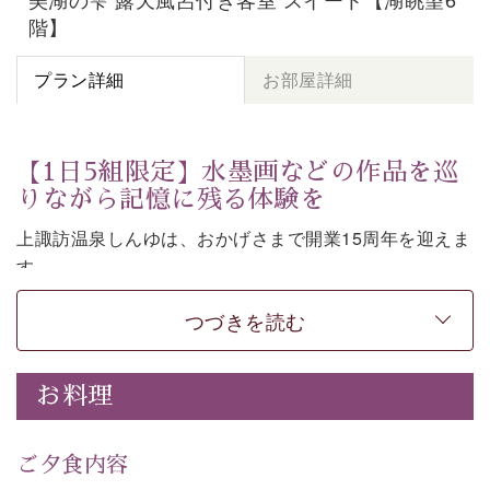
階】
プラン詳細
お部屋詳細
【1日5組限定】水墨画などの作品を巡
りながら記憶に残る体験を
上諏訪温泉しんゆは、おかげさまで開業15周年を迎えま
す。
皆様へ感謝の気持ちを込めて、1,500円分の館内利用券
つづきを読む
など特別な特典がついた記念プランをご用意いたしまし
た。
お料理
七色に移ろう「月下の櫻」や水墨画などの意匠をしつら
えた館内。麗しの空間で、作品を巡りながら言葉を紡ぐ
体験もお楽しみいただけます。
ご夕食内容