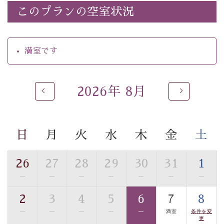
・諏訪大社4社を巡る無料参拝バス（事前予約制）
このプランの空室状況
・館内着をご用意
・就寝用パジャマをご用意
・環境に配慮したアメニティをご用意
満室です
・館内フリーWi-Fi
・駐車場完備
・チェックイン15時、チェックアウト10時
2026年 8月
【お食事】
・朝夕個室料亭で個室食
・夕食は地産地消の創作和会席 美湖膳（二十四節気と
日
月
火
水
木
金
土
いう昔の暦による料理表現）
・朝食はこだわりの味噌汁をはじめとした和定食
26
27
28
29
30
31
1
—
—
—
—
—
—
—
【温泉】
自家源泉「美翠源泉」は酸化の進みが遅く新鮮で若返り
2
3
4
5
6
7
8
の効果が高い、極めて希有な源泉です。身も心も癒され
—
—
—
—
—
満室
条件を変
るご入浴をお愉しみください。
更