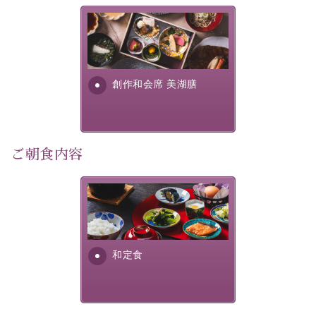
この一年限りの機会に、記憶に残るひとときをお過ごし
美湖膳とは諏訪の地で特別を
ください。
提供する為に料理長・神原 裕
明が考え出した創作和会席で
-----------【安心への取り組み】----------
す。美しい諏訪湖の幸...
創作和会席 美湖膳
個室料亭、貸切風呂のご利用が可能な上、 安心安全にご
滞在いただけるよう
30項目以上からなる独自の衛生・消毒プログラムの基、
徹底した衛生管理を行っております。
ご朝食内容
----------------------------------------------
■内容&特典■
さっぱりとした和食膳に使わ
・1,500円分館内利用券（1部屋につき1枚）
れる食材は、諏訪の名産品を
ふんだんに取り入れ、安心・
・水墨画巡りのご参加
安全を心掛けた長野県産...
・記念写真＆15周年オリジナル【フォトフレームカー
和定食
ド】プレゼント（1部屋につき1枚）
・思い出デザートプレート（1部屋につき1枚）
・朝夕個室料亭で個室食