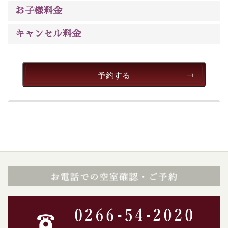
※交通規制などにより運行できない日がございます
お子様料金
※年末年始及び御柱祭前後は運行しておりません
キャンセル料金
以上が15周年記念プランの内容です。
神秘なる諏訪湖に心癒される時間をお過ごしいただけま
したら幸いです。
予約する