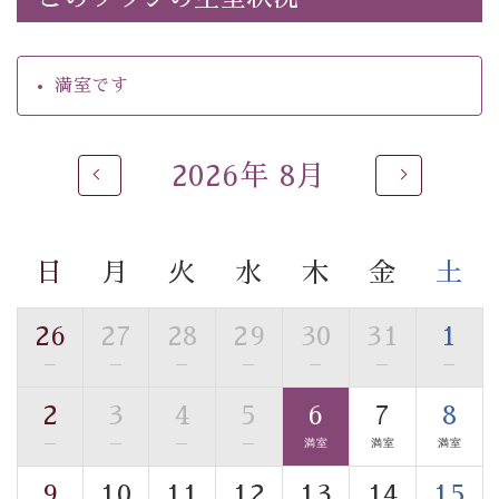
・館内着をご用意
・就寝用パジャマをご用意
・環境に配慮したアメニティをご用意
満室です
・館内フリーWi-Fi
・駐車場完備
・チェックイン15時、チェックアウト10時
2026年 8月
【お食事】
・朝夕個室料亭で個室食
・夕食は地産地消の創作和会席 美湖膳（二十四節気と
日
月
火
水
木
金
土
いう昔の暦による料理表現）
・朝食はこだわりの味噌汁をはじめとした和定食
26
27
28
29
30
31
1
—
—
—
—
—
—
—
【温泉】
自家源泉「美翠源泉」は酸化の進みが遅く新鮮で若返り
2
3
4
5
6
7
8
の効果が高い、極めて希有な源泉です。身も心も癒され
—
—
—
—
満室
満室
満室
るご入浴をお愉しみください。
■お座敷風呂（大浴場）
9
10
11
12
13
14
15