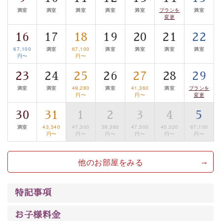
温泉の成分に合わせ、防菌防カビの特殊素材の畳を使
満室
満室
満室
満室
満室
プランを
満室
変更
用。 足元が柔らかく、そして滑りにくい畳のお風呂で
す。
16
17
18
19
20
21
22
※男性大浴場までのご移動には階段がございます。 予め
67,100
満室
67,100
満室
満室
満室
満室
円〜
円〜
ご了承のほどお願いいたします。
23
24
25
26
27
28
29
■貸切温泉風呂 （40分2000円）
満室
満室
49,280
満室
41,360
満室
プランを
円〜
円〜
変更
眺望はございませんが、源泉掛け流しの温泉の質を楽し
む貸切温泉風呂です。ゆったりといやされるプライベー
30
31
1
2
3
4
5
トな空間をお愉しみください。
満室
43,340
47,300
39,380
47,300
45,320
67,100
円〜
円〜
円〜
円〜
円〜
円〜
【旅】
■諏訪大社4社を巡る無料参拝バス
他のお部屋をみる
豊富な知識を持ったドライバー兼ガイドが諏訪大社をご
案内します。事前ご予約制ですので、ご利用ご希望の方
特記事項
は【3日前まで】にお電話ください。
※交通規制などにより運行できない日がございます
お子様料金