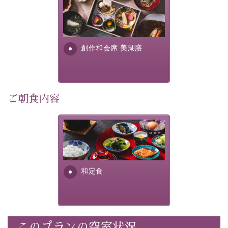
この一年限りの機会に、記憶に残るひとときをお過ごし
美湖膳とは諏訪の地で特別を
ください。
提供する為に料理長・神原 裕
明が考え出した創作和会席で
-----------【安心への取り組み】----------
す。美しい諏訪湖の幸...
創作和会席 美湖膳
個室料亭、貸切風呂のご利用が可能な上、 安心安全にご
滞在いただけるよう
30項目以上からなる独自の衛生・消毒プログラムの基、
徹底した衛生管理を行っております。
ご朝食内容
----------------------------------------------
■内容&特典■
さっぱりとした和食膳に使わ
・1,500円分館内利用券（1部屋につき1枚）
れる食材は、諏訪の名産品を
ふんだんに取り入れ、安心・
・水墨画巡りのご参加
安全を心掛けた長野県産...
・記念写真＆15周年オリジナル【フォトフレームカー
和定食
ド】プレゼント（1部屋につき1枚）
・思い出デザートプレート（1部屋につき1枚）
・朝夕個室料亭で個室食
・諏訪大社4社を巡る無料参拝バス（事前予約制）
このプランの空室状況