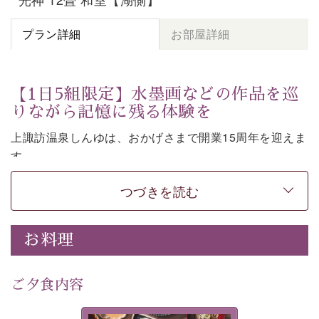
プラン詳細
お部屋詳細
【1日5組限定】水墨画などの作品を巡
りながら記憶に残る体験を
上諏訪温泉しんゆは、おかげさまで開業15周年を迎えま
す。
皆様へ感謝の気持ちを込めて、1,500円分の館内利用券
つづきを読む
など特別な特典がついた記念プランをご用意いたしまし
た。
お料理
七色に移ろう「月下の櫻」や水墨画などの意匠をしつら
えた館内。麗しの空間で、作品を巡りながら言葉を紡ぐ
体験もお楽しみいただけます。
ご夕食内容