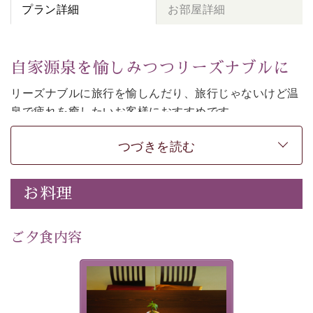
プラン詳細
お部屋詳細
自家源泉を愉しみつつリーズナブルに
リーズナブルに旅行を愉しんだり、旅行じゃないけど温
泉で疲れを癒したいお客様におすすめです。
和モダンの落ち着くお部屋でお休みください。
つづきを読む
-----------【安心への取り組み】---------- 
個室料亭、貸切風呂のご利用が可能な上、 安心安全にご
お料理
滞在いただけるよう
30項目以上からなる独自の衛生・消毒プログラムの基、
ご夕食内容
徹底した衛生管理を行っております。 
----------------------------------------------
-
-
-
夕食なしご夕食を追加される
場合は、二食付きのプランを
■内容&特典■ 
お選びくださいませ。