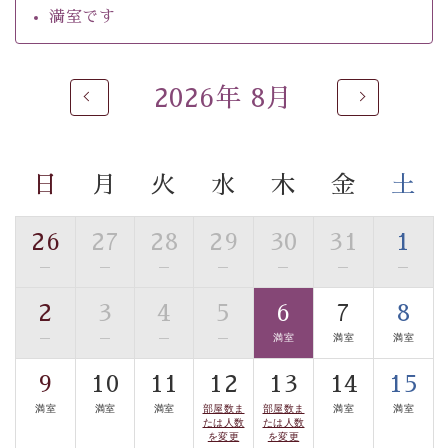
ご了承のほどお願いいたします。
満室です
 ■
貸切温泉風呂
 （40分2000円）
眺望はございませんが、源泉掛け流しの温泉の質を楽し
2026年 8月
む
貸切温泉風呂
です。ゆったりといやされるプライベー
トな空間をお愉しみください。 
日
月
火
水
木
金
土
【旅】 
■諏訪大社4社を巡る無料参拝バス 
26
27
28
29
30
31
1
豊富な知識を持ったドライバー兼ガイドが諏訪大社をご
事前ご予約制ですので、ご利用ご希望の方
—
—
—
—
—
—
—
案内します。
は【3日前まで】にお電話ください。
2
3
4
5
6
7
8
※交通規制などにより運行できない日がございます 
—
—
—
—
満室
満室
満室
※年末年始及び御柱祭前後は運行しておりません 
9
10
11
12
13
14
15
以上がプラン内容です。 
満室
満室
満室
部屋数ま
部屋数ま
満室
満室
上諏訪温泉“しんゆ”なら諏訪大社など歴史ある諏訪の街
たは人数
たは人数
を変更
を変更
で心癒されます。