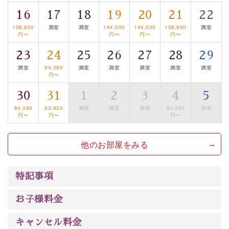
清らかな源泉、諏訪湖に包まれるお部屋、 大人のたしな
16
17
18
19
20
21
22
みを感じていただける、美しく癒される宿で贅沢に幸せ
108,800
満室
満室
144,000
144,000
108,800
満室
のときを安心してお過ごしください。
円〜
円〜
円〜
円〜
23
24
25
26
27
28
29
満室
84,380
満室
満室
満室
満室
満室
円〜
30
31
1
2
3
4
5
84,380
63,920
満室
満室
満室
80,200
満室
円〜
円〜
円〜
他のお部屋をみる
特記事項
お子様料金
キャンセル料金