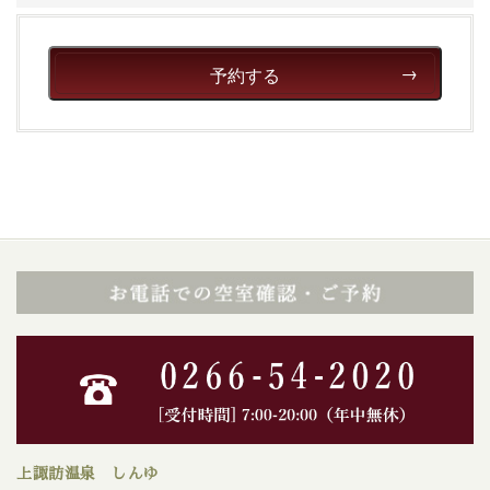
予約する
上諏訪温泉 しんゆ