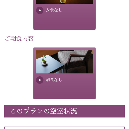
・諏訪大社4社を巡る無料参拝バス（事前予約制） 
・館内着をご用意
夕食なし
・環境に配慮したアメニティをご用意
・館内フリーWi-Fi 
ご朝食内容
・駐車場完備
・チェックイン15時、チェックアウト10時
朝食なし。ご朝食を付ける場
合は朝食付きのプランをお選
【温泉】 
びくださいませ。
自家源泉「美翠源泉」は酸化の進みが遅く新鮮で若返り
の効果が高い、極めて希有な源泉です。身も心も癒され
朝食なし
るご入浴をお愉しみください。
 ■お座敷風呂（大浴場）
温泉の成分に合わせ、防菌防カビの特殊素材の畳を使
用。 足元が柔らかく、そして滑りにくい畳のお風呂で
このプランの空室状況
※男性大浴場までのご移動には階段がございます。 予め