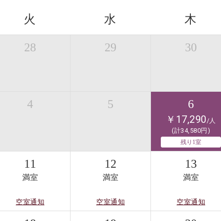
火
水
木
28
29
30
4
5
6
￥17,290
/人
(計34,580円)
残り1室
11
12
13
満室
満室
満室
空室通知
空室通知
空室通知