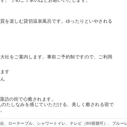
す。 予めご了承のほどお願いいたします。
の質を楽しむ貸切温泉風呂です。ゆったりといやされる
訪大社をご案内します。
事前ご予約制ですので、ご利用
。
います
せん
る諏訪の街で心癒されます。
人のたしなみを感じていただける、美しく癒される宿で
い。
面台、ローテーブル、シャワートイレ、テレビ（BS視聴可）、ブルー