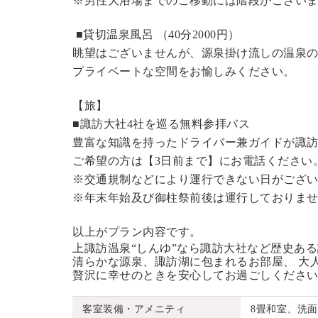
※男性大浴場までのご移動には階段がございま
■貸切温泉風呂 （40分2000円）
眺望はございませんが、源泉掛け流しの温泉
プライベートな空間をお愉しみください。
【旅】
■諏訪大社4社を巡る無料参拝バス
豊富な知識を持ったドライバー兼ガイドが諏
ご希望の方は【3日前まで】にお電話ください
※交通規制などにより運行できない日がござ
※年末年始及び御柱祭前後は運行しておりま
以上がプラン内容です。
上諏訪温泉“しんゆ”なら諏訪大社など歴史あ
清らかな源泉、諏訪湖に包まれるお部屋、 大
贅沢に幸せのときを安心してお過ごしくださ
客室装備・アメニティ
8畳和室、洗