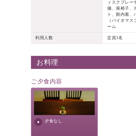
ィスクプレーヤ
備、座椅子、
ト、館内着、
（バイオマス
ーム
利用人数
定員3名
お料理
ご夕食内容
夕食なしご夕食を追加される
場合は、二食付きのプランを
お選びくださいませ。
夕食なし