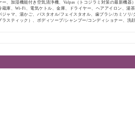
ー、加湿機能付き空気清浄機、Valpas（トコジラミ対策の最新機器
冷蔵庫、Wi-Fi、電気ケトル、金庫、ドライヤー、ヘアアイロン、湯
パジャマ、湯かご、バスタオル/フェイスタオル、歯ブラシ/カミソリ/
プラスティック）、ボディソープ/シャンプー/コンディショナー、洗