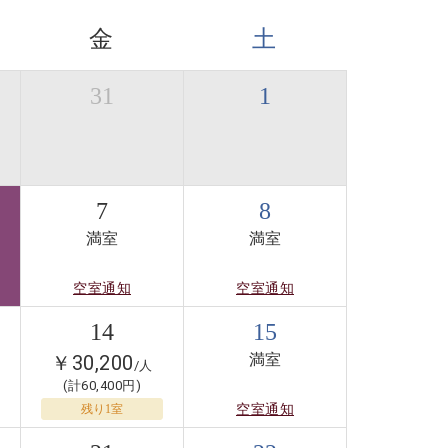
金
土
31
1
7
8
満室
満室
空室通知
空室通知
14
15
￥30,200
満室
/人
(計60,400円)
残り1室
空室通知