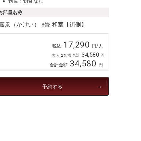
朝食 : 朝食なし
お部屋名称
嘉景（かけい） 8畳 和室【街側】
17,290
税込
円/人
34,580
大人 2名様 合計
円
34,580
合計金額
円
予約する