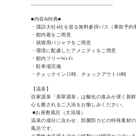
----------------------------------------------
---
■内容&特典■
・諏訪大社4社を巡る無料参拝バス（事前予約
・館内着をご用意
・就寝用パジャマをご用意
・環境に配慮したアメニティをご用意
・館内フリーWi-Fi
・駐車場完備
・チェックイン15時、チェックアウト10時
【温泉】
自家源泉「美翠源泉」は酸化の進みが遅く新
心も癒されるご入浴をお愉しみください。
■お座敷風呂（大浴場）
温泉の成分に合わせ、防菌防カビの特殊素材の
風呂です。