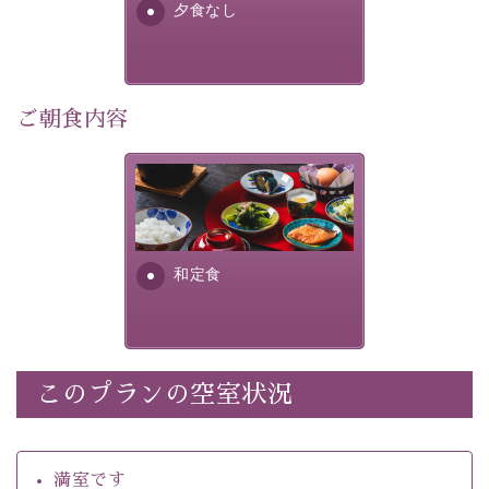
夕食なし
・館内着をご用意
・環境に配慮したアメニティをご用意
・館内フリーWi-Fi 
・駐車場完備
ご朝食内容
・チェックイン15時、チェックアウト10時
さっぱりとした和食膳に使わ
【お食事】
れる食材は、諏訪の名産品を
 ・個室料亭で個室食 
ふんだんに取り入れ、安心・
 ・朝食はこだわりの味噌汁をはじめとした和定食 
安全を心掛けた長野県産...
和定食
【温泉】 
自家源泉「美翠源泉」は酸化の進みが遅く新鮮で若返り
の効果が高い、極めて希有な源泉です。身も心も癒され
るご入浴をお愉しみください。
 ■お座敷風呂（大浴場）
このプランの空室状況
温泉の成分に合わせ、防菌防カビの特殊素材の畳を使
用。 足元が柔らかく、そして滑りにくい畳のお風呂で
満室です