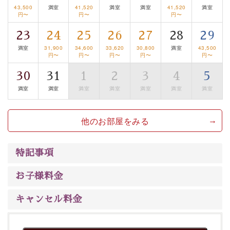
るお部屋、 大人のたしなみを感じていただける、美しく
43,500
満室
41,520
満室
満室
41,520
満室
円〜
円〜
円〜
癒される宿で贅沢に幸せのときを安心してお過ごしくだ
さい。
23
24
25
26
27
28
29
満室
31,900
34,600
33,620
30,800
満室
43,500
円〜
円〜
円〜
円〜
円〜
30
31
1
2
3
4
5
満室
満室
満室
満室
満室
満室
満室
他のお部屋をみる
特記事項
お子様料金
キャンセル料金