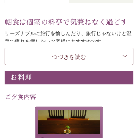
朝食は個室の料亭で気兼ねなく過ごす
リーズナブルに旅行を愉しんだり、旅行じゃないけど温
泉で疲れを癒したいお客様におすすめです。
ご朝食は個室の料亭で気兼ねなくお食事をお愉しみくだ
つづきを読む
さい。
-----------【安心への取り組み】---------- 
お料理
個室料亭、貸切風呂のご利用が可能な上、 安心安全にご
滞在いただけるよう
30項目以上からなる独自の衛生・消毒プログラムの基、
ご夕食内容
徹底した衛生管理を行っております。 
----------------------------------------------
-
-
-
夕食なしご夕食を追加される
場合は、二食付きのプランを
■内容&特典■ 
お選びくださいませ。
・朝食は個室料亭で個室食 
・諏訪大社4社を巡る無料参拝バス（事前予約制） 