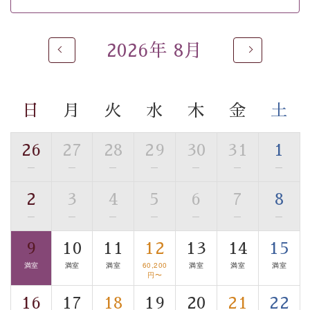
※男性大浴場までのご移動には階段がございます。 予め
ご了承のほどお願いいたします。
2026年 8月
 ■
貸切温泉風呂
 （40分2000円）
眺望はございませんが、源泉掛け流しの温泉の質を楽し
む
貸切温泉風呂
です。ゆったりといやされるプライベー
トな空間をお愉しみください。 
日
月
火
水
木
金
土
【旅】 
■諏訪大社4社を巡る無料参拝バス 
26
27
28
29
30
31
1
豊富な知識を持ったドライバー兼ガイドが諏訪大社をご
—
—
—
—
—
—
—
事前ご予約制ですので、ご利用ご希望の方
案内します。
は【3日前まで】にお電話ください。
2
3
4
5
6
7
8
※交通規制などにより運行できない日がございます 
—
—
—
—
—
—
—
※年末年始及び御柱祭前後は運行しておりません 
9
10
11
12
13
14
15
以上がプラン内容です。 
満室
満室
満室
60,200
満室
満室
満室
上諏訪温泉“しんゆ”なら諏訪大社など歴史ある諏訪の街
円〜
で心癒されます。
16
17
18
19
20
21
22
清らかな源泉、自然の恵みあるお食事、諏訪湖に包まれ