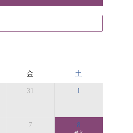
金
土
31
1
7
8
満室