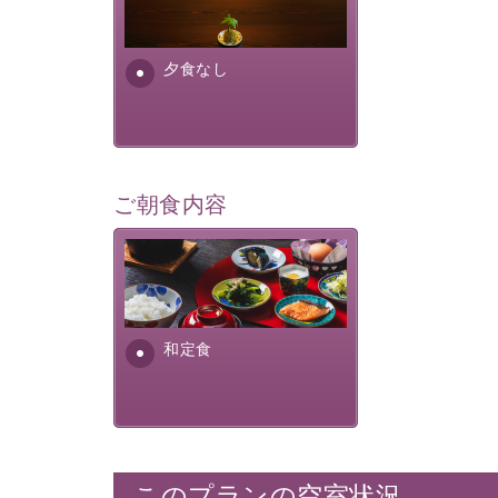
場合は、二食付きのプランを
お選びくださいませ。
夕食なし
ご朝食内容
さっぱりとした和食膳に使わ
れる食材は、諏訪の名産品を
ふんだんに取り入れ、安心・
安全を心掛けた長野県産...
和定食
このプランの空室状況