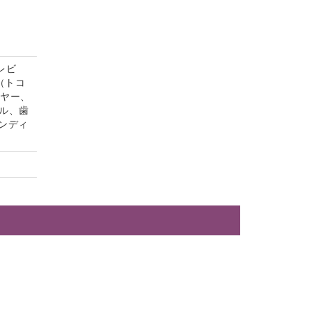
レビ
（トコ
イヤー、
ル、歯
ンディ