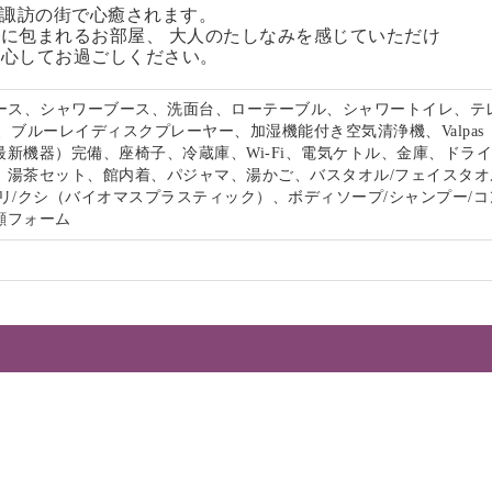
る諏訪の街で心癒されます。
に包まれるお部屋、 大人のたしなみを感じていただけ
安心してお過ごしください。
ペース、シャワーブース、洗面台、ローテーブル、シャワートイレ、テ
、ブルーレイディスクプレーヤー、加湿機能付き空気清浄機、Valpas
最新機器）完備、座椅子、冷蔵庫、Wi-Fi、電気ケトル、金庫、ドラ
、湯茶セット、館内着、パジャマ、湯かご、バスタオル/フェイスタオ
リ/クシ（バイオマスプラスティック）、ボディソープ/シャンプー/コ
顔フォーム