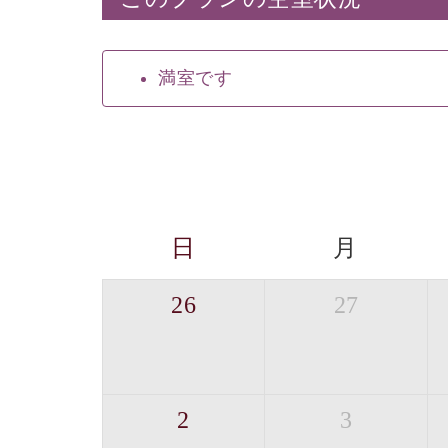
満室です
日
月
26
27
2
3