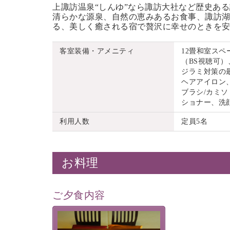
上諏訪温泉“しんゆ”なら諏訪大社など歴史あ
清らかな源泉、自然の恵みあるお食事、諏訪湖
る、美しく癒される宿で贅沢に幸せのときを
客室装備・アメニティ
12畳和室ス
（BS視聴可）
ジラミ対策の
ヘアアイロン
ブラシ/カミソ
ショナー、洗
利用人数
定員5名
お料理
ご夕食内容
夕食なしご夕食を追加される