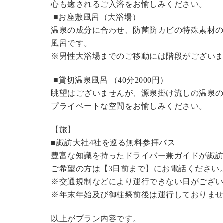
心も癒されるご入浴をお愉しみください。
■お座敷風呂（大浴場）
温泉の成分に合わせ、防菌防カビの特殊素材の
風呂です。
※男性大浴場までのご移動には階段がございま
■貸切温泉風呂 （40分2000円）
眺望はございませんが、源泉掛け流しの温泉
プライベートな空間をお愉しみください。
【旅】
■諏訪大社4社を巡る無料参拝バス
豊富な知識を持ったドライバー兼ガイドが諏
ご希望の方は【3日前まで】にお電話ください
※交通規制などにより運行できない日がござ
※年末年始及び御柱祭前後は運行しておりま
以上がプラン内容です。