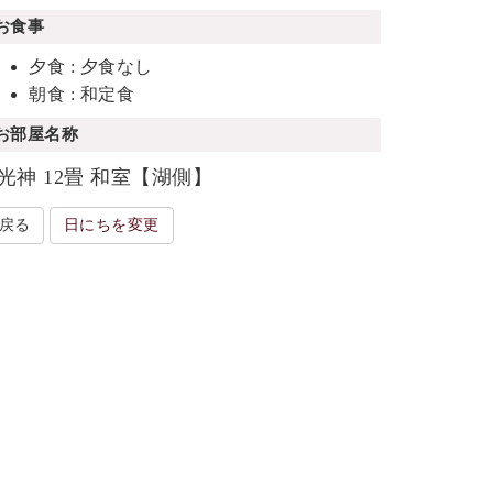
お食事
夕食 : 夕食なし
朝食 : 和定食
お部屋名称
光神 12畳 和室【湖側】
戻る
日にちを変更