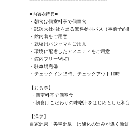
----------------------------------------------
---
■内容&特典■
・朝食は個室料亭で個室食
・諏訪大社4社を巡る無料参拝バス（事前予約
・館内着をご用意
・就寝用パジャマをご用意
・環境に配慮したアメニティをご用意
・館内フリーWi-Fi
・駐車場完備
・チェックイン15時、チェックアウト10時
【お食事】
・個室料亭で個室食
・朝食はこだわりの味噌汁をはじめとした和
【温泉】
自家源泉「美翠源泉」は酸化の進みが遅く新