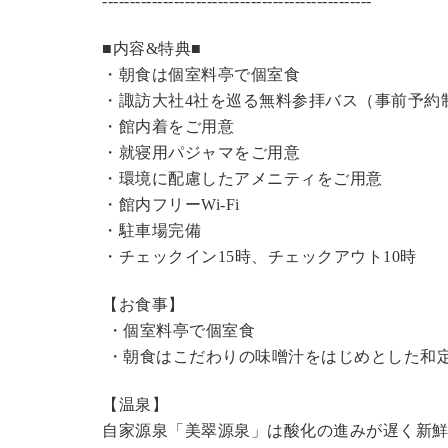
----------------------------------------------
---
■内容&特典■
・朝食は個室料亭で個室食
・諏訪大社4社を巡る無料参拝バス（事前予約
・館内着をご用意
・就寝用パジャマをご用意
・環境に配慮したアメニティをご用意
・館内フリーWi-Fi
・駐車場完備
・チェックイン15時、チェックアウト10時
【お食事】
・個室料亭で個室食
・朝食はこだわりの味噌汁をはじめとした和
【温泉】
自家源泉「美翠源泉」は酸化の進みが遅く新