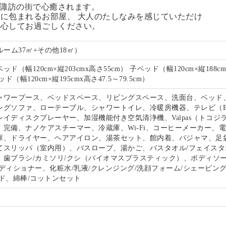
る諏訪の街で心癒されます。
に包まれるお部屋、 大人のたしなみを感じていただけ
安心してお過ごしください。
ルーム37㎡+その他18㎡）
ド（幅120cm×縦203cmx高さ55cm） 子ベッド（幅120cm×縦188c
ド（幅120cm×縦195cmx高さ47.5～79.5cm）
ャワーブース、ベッドスペース、リビングスペース、洗面台、ベッド
ングソファ、ローテーブル、シャワートイレ、冷暖房機器、テレビ（B
イディスクプレーヤー、加湿機能付き空気清浄機、Valpas（トコジ
）完備、ナノケアスチーマー、冷蔵庫、Wi-Fi、コーヒーメーカー、
庫、ドライヤー、ヘアアイロン、湯茶セット、館内着、パジャマ、足
てスリッパ（室内用）、バスローブ、湯かご、バスタオル/フェイスタ
、歯ブラシ/カミソリ/クシ（バイオマスプラスティック）、ボディソー
ディショナー、化粧水/乳液/クレンジング/洗顔フォーム/シェービン
ド、綿棒/コットンセット