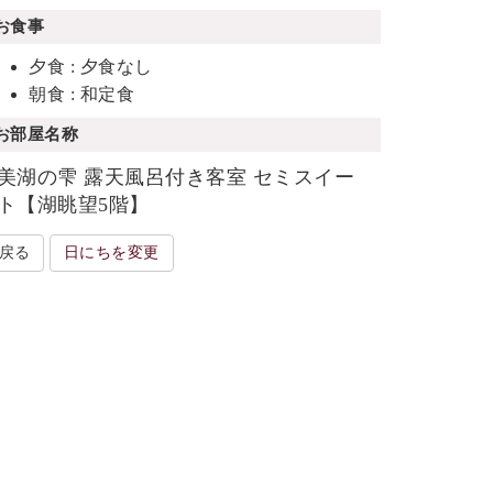
お食事
夕食 : 夕食なし
朝食 : 和定食
お部屋名称
美湖の雫 露天風呂付き客室 セミスイー
ト【湖眺望5階】
戻る
日にちを変更