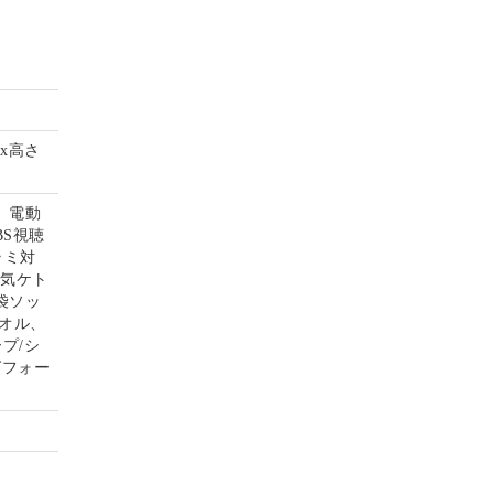
mx高さ
、電動
S視聴
ラミ対
電気ケト
袋ソッ
オル、
プ/シ
グフォー