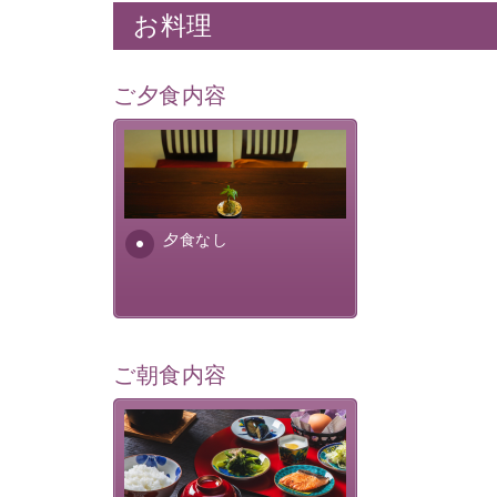
お料理
ご夕食内容
夕食なしご夕食を追加される
場合は、二食付きのプランを
お選びくださいませ。
夕食なし
ご朝食内容
さっぱりとした和食膳に使わ
れる食材は、諏訪の名産品を
ふんだんに取り入れ、安心・