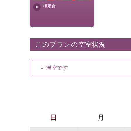
安全を心掛けた長野県産...
和定食
このプランの空室状況
満室です
日
月