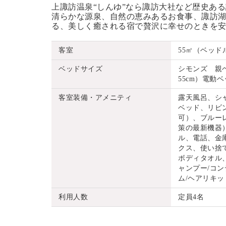
上諏訪温泉“しんゆ”なら諏訪大社など歴史あ
清らかな源泉、自然の恵みあるお食事、諏訪湖
る、美しく癒される宿で贅沢に幸せのときを
客室
55㎡（ベッド
ベッドサイズ
シモンズ 親ベッ
55cm）電動ベッ
客室装備・アメニティ
露天風呂、シ
ベッド、リビ
可）、ブルーレ
策の最新機器
ル、電話、金
クス、使い捨
ボディタオル
ャンプー/コン
ム/ヘアリキッ
利用人数
定員4名