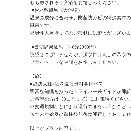
心も癒されるご入浴をお愉しみください。
■お座敷風呂（大浴場）
温泉の成分に合わせ、防菌防カビの特殊素材の
風呂です。
※男性大浴場までのご移動には階段がございま
■貸切温泉風呂 （40分2000円）
眺望はございませんが、源泉掛け流しの温泉
プライベートな空間をお愉しみください。
【旅】
■諏訪大社4社を巡る無料参拝バス
豊富な知識を持ったドライバー兼ガイドが諏
ご希望の方は【3日前まで】にお電話ください
※交通規制などにより運行できない日がござ
※年末年始及び御柱祭前後は運行しておりま
以上がプラン内容です。