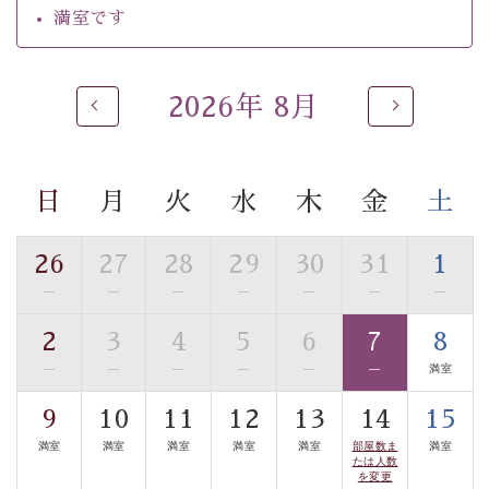
満室です
※男性大浴場までのご移動には階段がございます。 予め
ご了承のほどお願いいたします。
2026年 8月
 ■
貸切温泉風呂
 （40分2000円）
眺望はございませんが、源泉掛け流しの温泉の質を楽し
む
貸切温泉風呂
です。ゆったりといやされるプライベー
トな空間をお愉しみください。 
日
月
火
水
木
金
土
【旅】 
■諏訪大社4社を巡る無料参拝バス 
26
27
28
29
30
31
1
豊富な知識を持ったドライバー兼ガイドが諏訪大社をご
—
—
—
—
—
—
—
事前ご予約制ですので、ご利用ご希望の方
案内します。
は【3日前まで】にお電話ください。
2
3
4
5
6
7
8
※交通規制などにより運行できない日がございます 
—
—
—
—
—
—
満室
※年末年始及び御柱祭前後は運行しておりません 
9
10
11
12
13
14
15
以上がプラン内容です。 
満室
満室
満室
満室
満室
部屋数ま
満室
上諏訪温泉“しんゆ”なら諏訪大社など歴史ある諏訪の街
たは人数
で心癒されます。
を変更