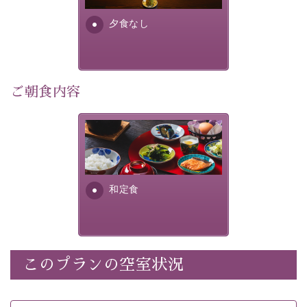
・諏訪大社4社を巡る無料参拝バス（事前予約制） 
夕食なし
・館内着をご用意
・環境に配慮したアメニティをご用意
・館内フリーWi-Fi 
・駐車場完備
ご朝食内容
・チェックイン15時、チェックアウト10時
さっぱりとした和食膳に使わ
【お食事】
れる食材は、諏訪の名産品を
 ・個室料亭で個室食 
ふんだんに取り入れ、安心・
 ・朝食はこだわりの味噌汁をはじめとした和定食 
安全を心掛けた長野県産...
和定食
【温泉】 
自家源泉「美翠源泉」は酸化の進みが遅く新鮮で若返り
の効果が高い、極めて希有な源泉です。身も心も癒され
るご入浴をお愉しみください。
 ■お座敷風呂（大浴場）
このプランの空室状況
温泉の成分に合わせ、防菌防カビの特殊素材の畳を使
用。 足元が柔らかく、そして滑りにくい畳のお風呂で