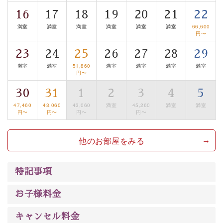
清らかな源泉、自然の恵みあるお食事、諏訪湖に包まれ
16
17
18
19
20
21
22
るお部屋、 大人のたしなみを感じていただける、美しく
満室
満室
満室
満室
満室
満室
66,600
癒される宿で贅沢に幸せのときを安心してお過ごしくだ
円〜
さい。
23
24
25
26
27
28
29
満室
満室
51,860
満室
満室
満室
満室
円〜
30
31
1
2
3
4
5
47,460
43,060
43,060
満室
45,260
満室
満室
円〜
円〜
円〜
円〜
他のお部屋をみる
特記事項
お子様料金
キャンセル料金