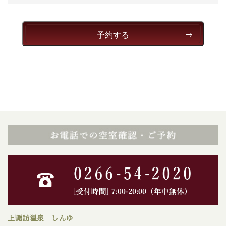
予約する
上諏訪温泉 しんゆ