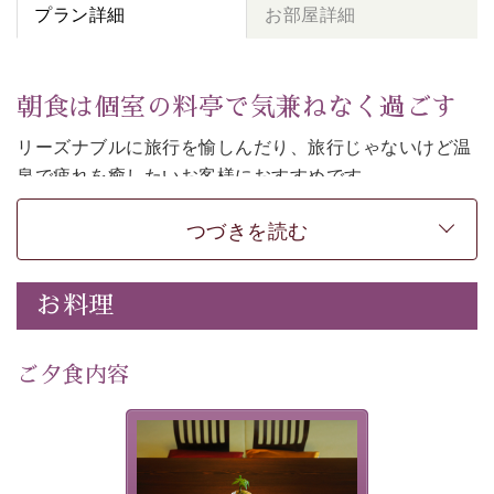
プラン詳細
お部屋詳細
朝食は個室の料亭で気兼ねなく過ごす
リーズナブルに旅行を愉しんだり、旅行じゃないけど温
泉で疲れを癒したいお客様におすすめです。
ご朝食は個室の料亭で気兼ねなくお食事をお愉しみくだ
つづきを読む
さい。
-----------【安心への取り組み】---------- 
お料理
個室料亭、貸切風呂のご利用が可能な上、 安心安全にご
滞在いただけるよう
30項目以上からなる独自の衛生・消毒プログラムの基、
ご夕食内容
徹底した衛生管理を行っております。 
----------------------------------------------
-
-
-
夕食なしご夕食を追加される
場合は、二食付きのプランを
■内容&特典■ 
お選びくださいませ。
・朝食は個室料亭で個室食 