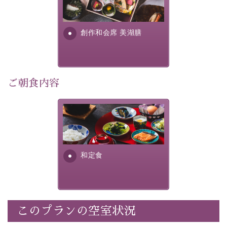
提供する為に料理長・神原 裕
明が考え出した創作和会席で
・記念写真＆オリジナル【フォトフレームカード】プレ
す。美しい諏訪湖の幸...
ゼント
創作和会席 美湖膳
・
思い出デザートプレート付き
・朝夕個室料亭で個室食
・諏訪大社4社を巡る無料参拝バス（事前予約制）
・館内着をご用意
ご朝食内容
・就寝用パジャマをご用意
・環境に配慮したアメニティをご用意
さっぱりとした和食膳に使わ
・館内フリーWi-Fi
れる食材は、諏訪の名産品を
・駐車場完備
ふんだんに取り入れ、安心・
・チェックイン15時、チェックアウト10時
安全を心掛けた長野県産...
和定食
【お食事】
・朝夕個室料亭で個室食
・夕食は地産地消の創作和会席 美湖膳（二十四節気と
いう昔の暦による料理表現）
このプランの空室状況
・朝食はこだわりの味噌汁をはじめとした和定食