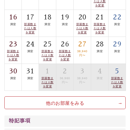
たは人数
を変更
■諏訪大社4社を巡る無料参拝バス
豊富な知識を持ったドライバー兼ガイドが諏訪大社をご
16
17
18
19
20
21
22
案内します。
事前ご予約制ですので、ご利用ご希望の方
満室
部屋数ま
満室
満室
部屋数ま
部屋数ま
満室
は【3日前まで】にお電話ください。
たは人数
たは人数
たは人数
を変更
を変更
を変更
※交通規制などにより運行できない日がございます
23
24
25
26
27
28
29
※年末年始及び御柱祭前後は運行しておりません
部屋数ま
満室
部屋数ま
部屋数ま
38,940
満室
満室
たは人数
たは人数
たは人数
円〜
以上がプラン内容です。
を変更
を変更
を変更
上諏訪温泉“しんゆ”なら諏訪大社など歴史ある諏訪の街
30
31
1
2
3
4
5
で心癒されます。
満室
満室
部屋数ま
36,960
38,940
満室
部屋数ま
清らかな源泉、自然の恵みあるお食事、諏訪湖に包まれ
たは人数
円〜
円〜
たは人数
を変更
を変更
るお部屋、 大人のたしなみを感じていただける、美しく
癒される宿で贅沢に幸せのときを安心してお過ごしくだ
他のお部屋をみる
さい。
特記事項