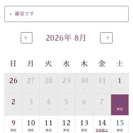
【温泉】
満室です
自家源泉「美翠源泉」は酸化の進みが遅く新鮮で若返り
の効果が高い、極めて希有な源泉です。身も心も癒され
るご入浴をお愉しみください。
2026年 8月
■お座敷風呂（大浴場）
温泉の成分に合わせ、防菌防カビの特殊素材の畳を使
用。 足元が柔らかく、そして滑りにくい畳のお風呂で
日
月
火
水
木
金
土
す。
※男性大浴場までのご移動には階段がございます。 予め
ご了承のほどお願いいたします。
26
27
28
29
30
31
1
—
—
—
—
—
—
—
■貸切温泉風呂 （40分2000円）
2
3
4
5
6
7
8
眺望はございませんが、源泉掛け流しの温泉の質を楽し
む貸切温泉風呂です。ゆったりといやされるプライベー
—
—
—
—
—
—
満室
トな空間をお愉しみください。
9
10
11
12
13
14
15
満室
満室
満室
満室
満室
部屋数ま
満室
【旅】