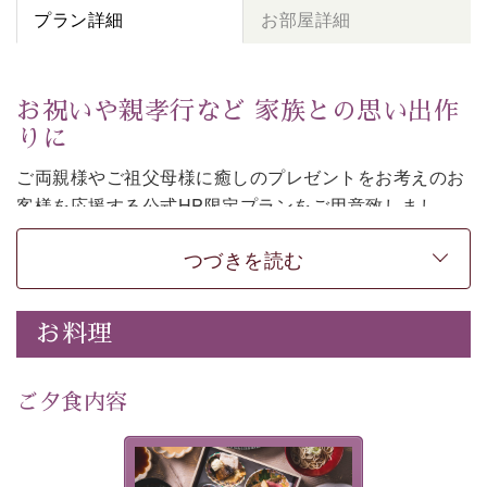
プラン詳細
お部屋詳細
お祝いや親孝行など 家族との思い出作
りに
ご両親様やご祖父母様に癒しのプレゼントをお考えのお
客様を
応援する公式HP限定プランをご用意致しまし
た。
つづきを読む
日頃なかなか言えない感謝の気持ちを
ご旅行で
お伝えし
てみてはいかがでしょうか。
-----------【安心への取り組み】----------
お料理
個室料亭、貸切風呂のご利用が可能な上、 安心安全にご
滞在いただけるよう
30項目以上からなる独自の衛生・消毒プログラムの基、
ご夕食内容
徹底した衛生管理を行っております。
---------------------------------------------
美湖膳とは諏訪の地で特別を
■内容&特典■