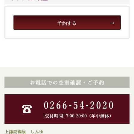
予約する
上諏訪温泉 しんゆ