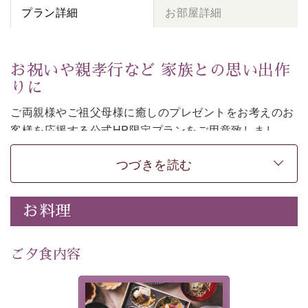
プラン詳細
お部屋詳細
お祝いや親孝行など 家族との思い出作
りに
ご両親様やご祖父母様に癒しのプレゼントをお考えのお
客様を
応援する公式HP限定プランをご用意致しまし
た。
つづきを読む
日頃なかなか言えない感謝の気持ちを
ご旅行で
お伝えし
てみてはいかがでしょうか。
-----------【安心への取り組み】----------
お料理
個室料亭、貸切風呂のご利用が可能な上、 安心安全にご
滞在いただけるよう
30項目以上からなる独自の衛生・消毒プログラムの基、
ご夕食内容
徹底した衛生管理を行っております。
---------------------------------------------
美湖膳とは諏訪の地で特別を
■内容&特典■