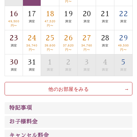
円〜
■諏訪大社4社を巡る無料参拝バス
16
17
18
19
20
21
22
豊富な知識を持ったドライバー兼ガイドが諏訪大社をご
49,500
満室
47,520
満室
満室
満室
満室
案内します。
事前ご予約制ですので、ご利用ご希望の方
円〜
円〜
は【3日前まで】にお電話ください。
23
24
25
26
27
28
29
※交通規制などにより運行できない日がございます
満室
36,740
39,600
37,620
34,760
満室
49,500
※年末年始及び御柱祭前後は運行しておりません
円〜
円〜
円〜
円〜
円〜
以上がプラン内容です。
30
31
1
2
3
4
5
上諏訪温泉“しんゆ”なら諏訪大社など歴史ある諏訪の街
満室
満室
満室
満室
満室
満室
満室
で心癒されます。
清らかな源泉、自然の恵みあるお食事、諏訪湖に包まれ
他のお部屋をみる
るお部屋、 大人のたしなみを感じていただける、美しく
癒される宿で贅沢に幸せのときを安心してお過ごしくだ
特記事項
さい。
お子様料金
キャンセル料金