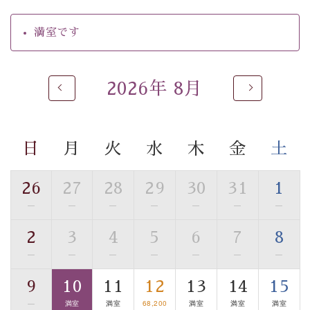
【温泉】
満室です
自家源泉「美翠源泉」は酸化の進みが遅く新鮮で若返り
の効果が高い、極めて希有な源泉です。身も心も癒され
るご入浴をお愉しみください。
2026年 8月
■お座敷風呂（大浴場）
温泉の成分に合わせ、防菌防カビの特殊素材の畳を使
用。 足元が柔らかく、そして滑りにくい畳のお風呂で
日
月
火
水
木
金
土
す。
※男性大浴場までのご移動には階段がございます。 予め
ご了承のほどお願いいたします。
26
27
28
29
30
31
1
—
—
—
—
—
—
—
■貸切温泉風呂 （40分2000円）
2
3
4
5
6
7
8
眺望はございませんが、源泉掛け流しの温泉の質を楽し
む貸切温泉風呂です。ゆったりといやされるプライベー
—
—
—
—
—
—
—
トな空間をお愉しみください。
9
10
11
12
13
14
15
—
満室
満室
68,200
満室
満室
満室
【旅】