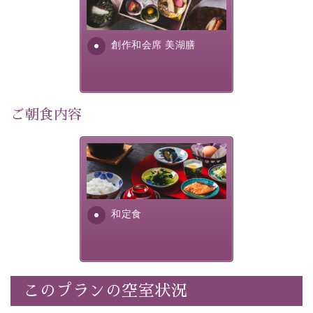
提供する為に料理長・神原 裕
明が考え出した創作和会席で
・記念写真＆オリジナル【フォトフレームカード】プレ
す。美しい諏訪湖の幸...
ゼント
創作和会席 美湖膳
・
思い出デザートプレート付き
・朝夕個室料亭で個室食
・諏訪大社4社を巡る無料参拝バス（事前予約制）
・館内着をご用意
ご朝食内容
・就寝用パジャマをご用意
・環境に配慮したアメニティをご用意
さっぱりとした和食膳に使わ
・館内フリーWi-Fi
れる食材は、諏訪の名産品を
・駐車場完備
ふんだんに取り入れ、安心・
・チェックイン15時、チェックアウト10時
安全を心掛けた長野県産...
和定食
【お食事】
・朝夕個室料亭で個室食
・夕食は地産地消の創作和会席 美湖膳（二十四節気と
いう昔の暦による料理表現）
このプランの空室状況
・朝食はこだわりの味噌汁をはじめとした和定食