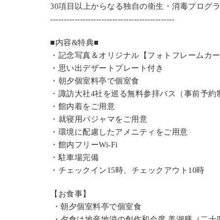
30項目以上からなる独自の衛生・消毒プログ
----------------------------------------------
■内容&特典■
・記念写真＆オリジナル【フォトフレームカ
・思い出デザートプレート付き
・朝夕個室料亭で個室食
・諏訪大社4社を巡る無料参拝バス（事前予約
・館内着をご用意
・就寝用パジャマをご用意
・環境に配慮したアメニティをご用意
・館内フリーWi-Fi
・駐車場完備
・チェックイン15時、チェックアウト10時
【お食事】
・朝夕個室料亭で個室食
・夕食は地産地消の創作和会席 美湖膳（二十