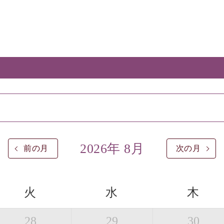
2026年 8月
前の月
次の月
火
水
木
28
29
30