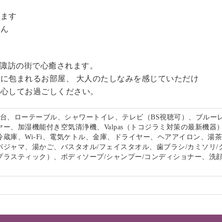
。
います
せん
る諏訪の街で心癒されます。
に包まれるお部屋、 大人のたしなみを感じていただけ
安心してお過ごしください。
面台、ローテーブル、シャワートイレ、テレビ（BS視聴可）、ブルー
ー、加湿機能付き空気清浄機、Valpas（トコジラミ対策の最新機器
冷蔵庫、Wi-Fi、電気ケトル、金庫、ドライヤー、ヘアアイロン、湯
パジャマ、湯かご、バスタオル/フェイスタオル、歯ブラシ/カミソリ/
プラスティック）、ボディソープ/シャンプー/コンディショナー、洗