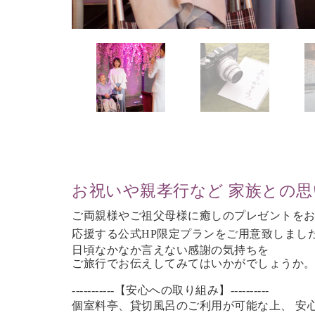
お祝いや親孝行など 家族との
ご両親様やご祖父母様に癒しのプレゼントを
応援する公式HP限定プランをご用意致しまし
日頃なかなか言えない感謝の気持ちを
ご旅行で
お伝えしてみてはいかがでしょうか
-----------【安心への取り組み】----------
個室料亭、貸切風呂のご利用が可能な上、 安