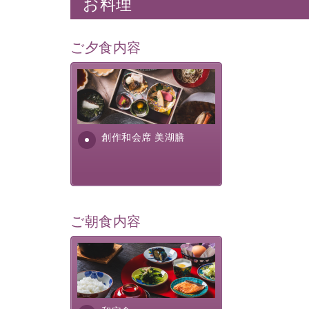
お料理
ご夕食内容
美湖膳とは諏訪の地で特別を
提供する為に料理長・神原 裕
明が考え出した創作和会席で
す。美しい諏訪湖の幸...
創作和会席 美湖膳
ご朝食内容
さっぱりとした和食膳に使わ
れる食材は、諏訪の名産品を
ふんだんに取り入れ、安心・
安全を心掛けた長野県産...