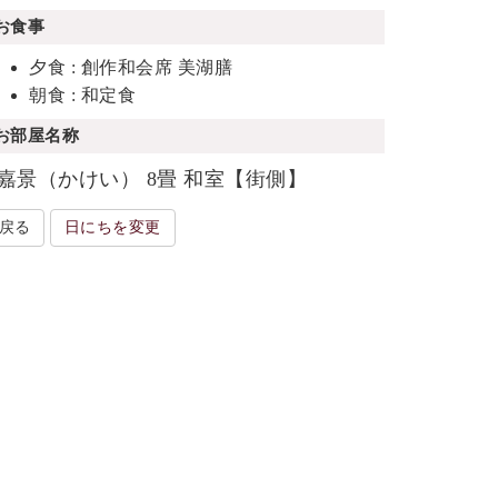
お食事
夕食 : 創作和会席 美湖膳
朝食 : 和定食
お部屋名称
嘉景（かけい） 8畳 和室【街側】
戻る
日にちを変更