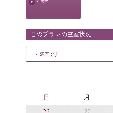
和定食
このプランの空室状況
満室です
日
月
26
27