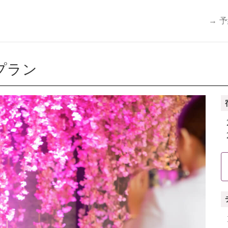
→ 
プラン