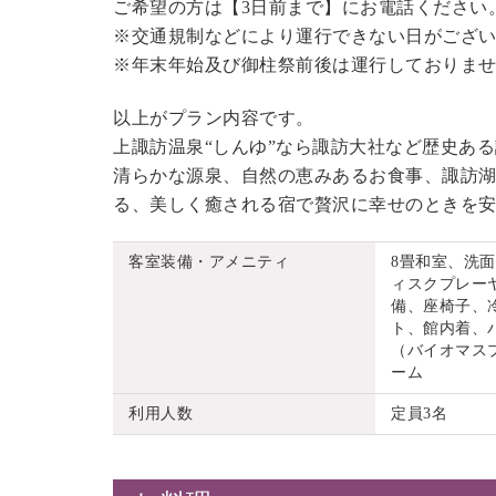
ご希望の方は【3日前まで】にお電話ください
※交通規制などにより運行できない日がござ
※年末年始及び御柱祭前後は運行しておりま
以上がプラン内容です。
上諏訪温泉“しんゆ”なら諏訪大社など歴史あ
清らかな源泉、自然の恵みあるお食事、諏訪湖
る、美しく癒される宿で贅沢に幸せのときを
客室装備・アメニティ
8畳和室、洗
ィスクプレーヤ
備、座椅子、
ト、館内着、
（バイオマス
ーム
利用人数
定員3名