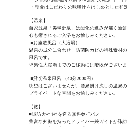
・朝食はこだわりの味噌汁をはじめとした和
【温泉】
自家源泉「美翠源泉」は酸化の進みが遅く新
心も癒されるご入浴をお愉しみください。
■お座敷風呂（大浴場）
温泉の成分に合わせ、防菌防カビの特殊素材の
風呂です。
※男性大浴場までのご移動には階段がございま
■貸切温泉風呂 （40分
2000円
）
眺望はございませんが、源泉掛け流しの温泉
プライベートな空間をお愉しみください。
【旅】
■諏訪大社4社を巡る無料参拝バス
豊富な知識を持ったドライバー兼ガイドが諏