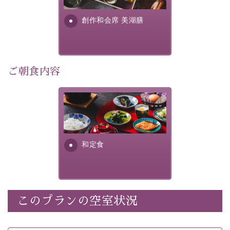
利用可能）
す。美しい諏訪湖の幸...
・
「千人風呂」で有名な 片倉館のご入浴券
創作和会席 美湖膳
・お部屋に
クレンジング、化粧水、乳液
をご用意
・朝夕個室料亭で個室食
・諏訪大社4社を巡る無料参拝バス（事前予約制）
・館内着をご用意
ご朝食内容
・就寝用パジャマをご用意
・環境に配慮したアメニティをご用意
さっぱりとした和食膳に使わ
・館内フリーWi-Fi
れる食材は、諏訪の名産品を
・駐車場完備
ふんだんに取り入れ、安心・
・チェックイン15時、チェックアウト10時
安全を心掛けた長野県産...
和定食
【お食事】
・朝夕個室料亭で個室食
・夕食は地産地消の創作和会席 美湖膳（二十四節気と
いう昔の暦による料理表現）
このプランの空室状況
・朝食はこだわりの味噌汁をはじめとした和定食