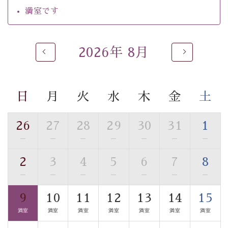
【温泉】
満室です
自家源泉「美翠源泉」は酸化の進みが遅く新鮮で若返り
の効果が高い、極めて希有な源泉です。身も心も癒され
るご入浴をお愉しみください。
2026年 8月
■お座敷風呂（大浴場）
温泉の成分に合わせ、防菌防カビの特殊素材の畳を使
用。 足元が柔らかく、そして滑りにくい畳のお風呂で
日
月
火
水
木
金
土
す。
■貸切温泉風呂 （40分無料）
26
27
28
29
30
31
1
眺望はございませんが、源泉掛け流しの温泉の質を楽し
—
—
—
—
—
—
—
む貸切温泉風呂です。ゆったりといやされるプライベー
2
3
4
5
6
7
8
トな空間をお愉しみください。
—
—
—
—
—
—
—
【旅】
9
10
11
12
13
14
15
■諏訪大社4社を巡る無料参拝バス
満室
満室
満室
満室
満室
満室
満室
豊富な知識を持ったドライバー兼ガイドが諏訪大社をご
案内します。
事前ご予約制ですので、ご利用ご希望の方