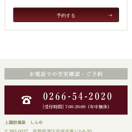
予約する
上諏訪温泉 しんゆ
〒392-0027 長野県諏訪市湖岸通り2-6-30