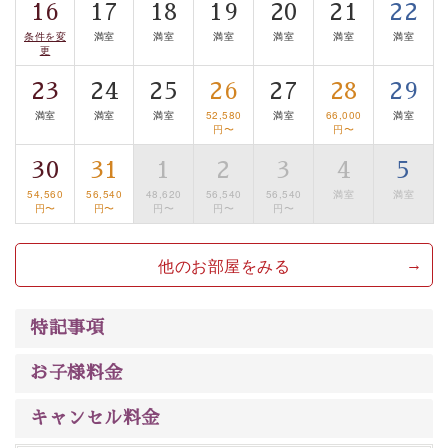
16
17
18
19
20
21
22
は【3日前まで】にお電話ください。
条件を変
満室
満室
満室
満室
満室
満室
※交通規制などにより運行できない日がございます
更
※年末年始及び御柱祭前後は運行しておりません
23
24
25
26
27
28
29
満室
満室
満室
52,580
満室
66,000
満室
以上がプラン内容です。
円〜
円〜
上諏訪温泉“しんゆ”なら諏訪大社など歴史ある諏訪の街
30
31
1
2
3
4
5
で心癒されます。 清らかな源泉、自然の恵みあるお食
54,560
56,540
48,620
56,540
56,540
満室
満室
事、諏訪湖に包まれるお部屋、 大人のたしなみを感じて
円〜
円〜
円〜
円〜
円〜
いただける、美しく癒される宿で贅沢に幸せのときを安
心してお過ごしください。
他のお部屋をみる
特記事項
お子様料金
キャンセル料金