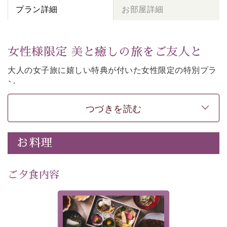
プラン詳細
お部屋詳細
女性様限定 美と癒しの旅をご友人と
大人の女子旅に嬉しい特典が付いた女性限定の特別プラ
ン。
女性同士の癒しの旅を愉しみたいならこちら。
つづきを読む
-----------【安心への取り組み】----------
個室料亭、貸切風呂のご利用が可能な上、 安心安全にご
滞在いただけるよう
お料理
30項目以上からなる独自の衛生・消毒プログラムの基、
徹底した衛生管理を行っております。
---------------------------------------------
ご夕食内容
■内容&特典■
・
貸切温泉風呂
40分無料
美湖膳とは諏訪の地で特別を
・
1人1,000円分の館内利用券（お飲み物やお土産などに
提供する為に料理長・神原 裕
明が考え出した創作和会席で