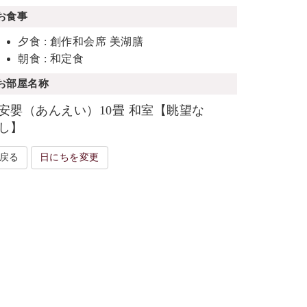
お食事
夕食 : 創作和会席 美湖膳
朝食 : 和定食
お部屋名称
安嬰（あんえい）10畳 和室【眺望な
し】
戻る
日にちを変更