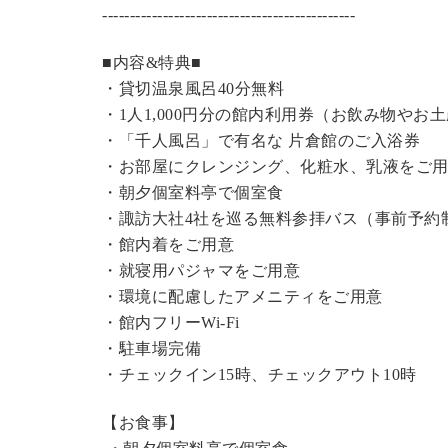
----------------------------------------------
■内容&特典■
・
貸切温泉風呂
40分無料
・1人1,000円分の館内利用券（お飲み物やお
・「千人風呂」で有名な 片倉館のご入浴券
・お部屋にクレンジング、化粧水、乳液をご
・朝夕個室料亭で個室食
・諏訪大社4社を巡る無料参拝バス（事前予約
・館内着をご用意
・就寝用パジャマをご用意
・環境に配慮したアメニティをご用意
・館内フリーWi-Fi
・駐車場完備
・チェックイン15時、チェックアウト10時
【お食事】