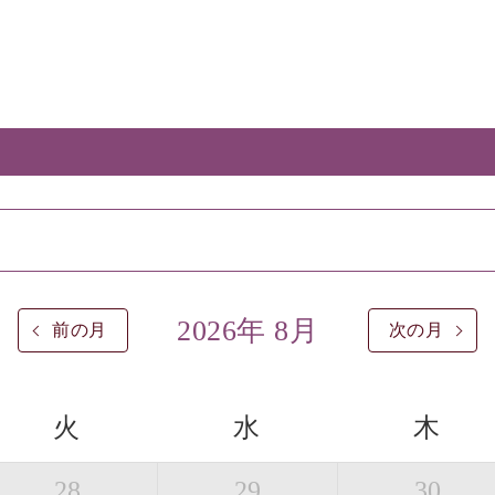
2026年 8月
前の月
次の月
火
水
木
28
29
30