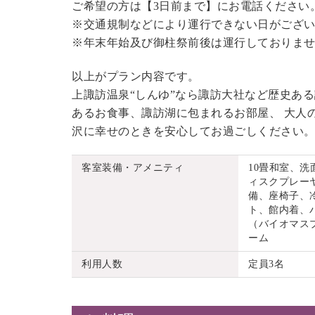
ご希望の方は【3日前まで】にお電話ください
※交通規制などにより運行できない日がござ
※年末年始及び御柱祭前後は運行しておりま
以上がプラン内容です。
上諏訪温泉“しんゆ”なら諏訪大社など歴史あ
あるお食事、諏訪湖に包まれるお部屋、 大人
沢に幸せのときを安心してお過ごしください
客室装備・アメニティ
10畳和室、
ィスクプレーヤ
備、座椅子、
ト、館内着、
（バイオマス
ーム
利用人数
定員3名