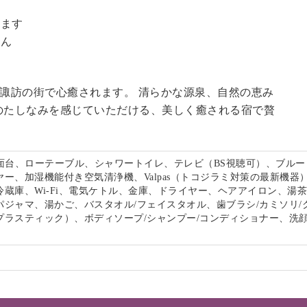
。
います
せん
る諏訪の街で心癒されます。 清らかな源泉、自然の恵み
のたしなみを感じていただける、美しく癒される宿で贅
。
洗面台、ローテーブル、シャワートイレ、テレビ（BS視聴可）、ブルー
ー、加湿機能付き空気清浄機、Valpas（トコジラミ対策の最新機器
冷蔵庫、Wi-Fi、電気ケトル、金庫、ドライヤー、ヘアアイロン、湯
パジャマ、湯かご、バスタオル/フェイスタオル、歯ブラシ/カミソリ/
プラスティック）、ボディソープ/シャンプー/コンディショナー、洗