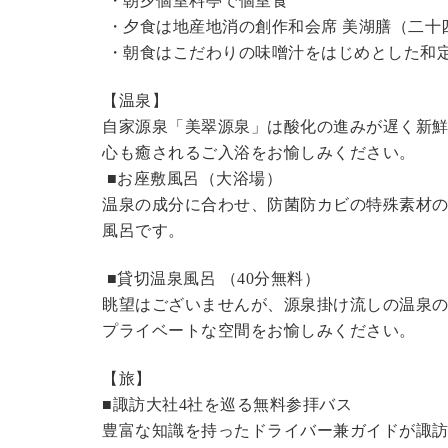
・朝夕個室料亭で個室食
・夕食は地産地消の創作和会席 美湖膳（二十
・朝食はこだわりの味噌汁をはじめとした和
【温泉】
自家源泉「美翠源泉」は酸化の進みが遅く新
心も癒されるご入浴をお愉しみください。
■お座敷風呂（大浴場）
温泉の成分に合わせ、防菌防カビの特殊素材の
風呂です。
■貸切温泉風呂 （40分無料）
眺望はございませんが、源泉掛け流しの温泉
プライベートな空間をお愉しみください。
【旅】
■諏訪大社4社を巡る無料参拝バス
豊富な知識を持ったドライバー兼ガイドが諏