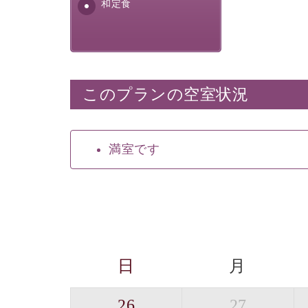
安全を心掛けた長野県産...
和定食
このプランの空室状況
満室です
日
月
26
27