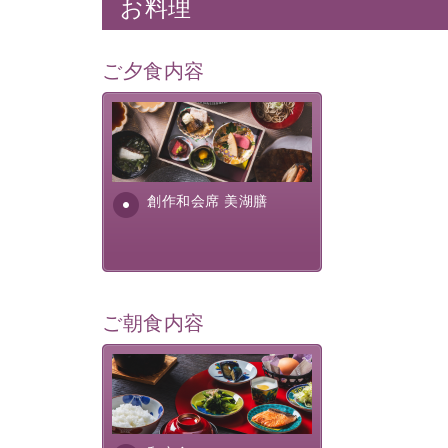
お料理
ご夕食内容
美湖膳とは諏訪の地で特別を
提供する為に料理長・神原 裕
明が考え出した創作和会席で
す。美しい諏訪湖の幸...
創作和会席 美湖膳
ご朝食内容
さっぱりとした和食膳に使わ
れる食材は、諏訪の名産品を
ふんだんに取り入れ、安心・