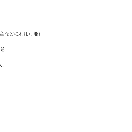
土産などに利用可能）
用意
制）