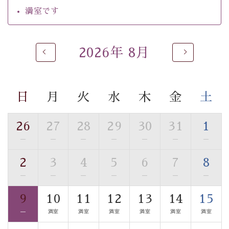
自家源泉「美翠源泉」は酸化の進みが遅く新鮮で若返り
満室です
の効果が高い、極めて希有な源泉です。身も心も癒され
るご入浴をお愉しみください。
■お座敷風呂（大浴場）
2026年 8月
温泉の成分に合わせ、防菌防カビの特殊素材の畳を使
用。 足元が柔らかく、そして滑りにくい畳のお風呂で
す。
日
月
火
水
木
金
土
※男性大浴場までのご移動には階段がございます。 予め
ご了承のほどお願いいたします。
26
27
28
29
30
31
1
■貸切温泉風呂 （40分2000円）
—
—
—
—
—
—
—
眺望はございませんが、源泉掛け流しの温泉の質を楽し
2
3
4
5
6
7
8
む貸切温泉風呂です。ゆったりといやされるプライベー
—
—
—
—
—
—
—
トな空間をお愉しみください。
9
10
11
12
13
14
15
【旅】
—
満室
満室
満室
満室
満室
満室
■諏訪大社4社を巡る無料参拝バス
豊富な知識を持ったドライバー兼ガイドが諏訪大社をご