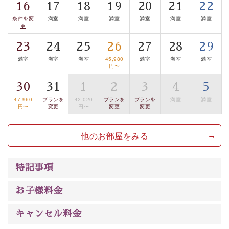
16
17
18
19
20
21
22
案内します。
事前ご予約制ですので、ご利用ご希望の方
条件を変
満室
満室
満室
満室
満室
満室
は【3日前まで】にお電話ください。
更
※交通規制などにより運行できない日がございます
23
24
25
26
27
28
29
※年末年始及び御柱祭前後は運行しておりません
満室
満室
満室
45,980
満室
満室
満室
円〜
以上がプラン内容です。
30
31
1
2
3
4
5
上諏訪温泉“しんゆ”なら諏訪大社など歴史ある諏訪の街
47,960
プランを
42,020
プランを
プランを
満室
満室
で心癒されます。
円〜
変更
円〜
変更
変更
清らかな源泉、自然の恵みあるお食事、諏訪湖に包まれ
るお部屋、 大人のたしなみを感じていただける、美しく
他のお部屋をみる
癒される宿で贅沢に幸せのときを安心してお過ごしくだ
さい。
特記事項
お子様料金
キャンセル料金