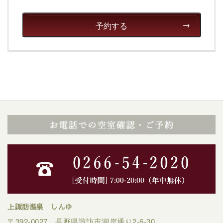
予約する
上諏訪温泉 しんゆ
〒392-0027 長野県諏訪市湖岸通り2-6-30