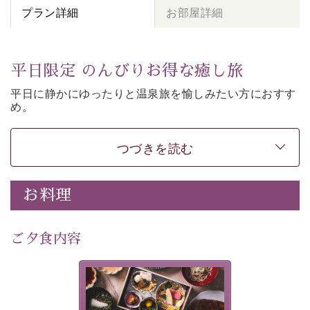
プラン詳細
お部屋詳細
平日限定 のんびりお得な癒し旅
平日に静かにゆったりと温泉旅を愉しみたい方に
おすす
め。
朝夕個室食、貸切風呂など
悠々と癒しをご堪能くださ
い。
50歳以上であれば
どなたでもお得にご予約できます。
つづきを読む
-----------【安心への取り組み】----------
個室料亭、貸切風呂のご利用が可能な上、 安心安全にご
お料理
滞在いただけるよう
30項目以上からなる独自の衛生・消毒プログラムの基、
ご夕食内容
徹底した衛生管理を行っております。
---------------------------------------------
美湖膳とは諏訪の地で特別を
■内容&特典■
提供する為に料理長・神原 裕
明が考え出した創作和会席で