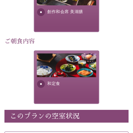
・
【公式限定価格】
通常料金よりお一人様1100円引き
す。美しい諏訪湖の幸...
（1泊毎）
創作和会席 美湖膳
・朝夕個室料亭で個室食
・諏訪大社4社を巡る無料参拝バス（事前予約制）
・館内着をご用意
・就寝用パジャマをご用意
ご朝食内容
・環境に配慮したアメニティをご用意
・館内フリーWi-Fi
さっぱりとした和食膳に使わ
・駐車場完備
れる食材は、諏訪の名産品を
・チェックイン15時、チェックアウト10時
ふんだんに取り入れ、安心・
安全を心掛けた長野県産...
和定食
【お食事】
・朝夕個室料亭で個室食
・夕食は地産地消の創作和会席 美湖膳（二十四節気と
いう昔の暦による料理表現）
・朝食はこだわりの味噌汁をはじめとした和定食
このプランの空室状況
【温泉】