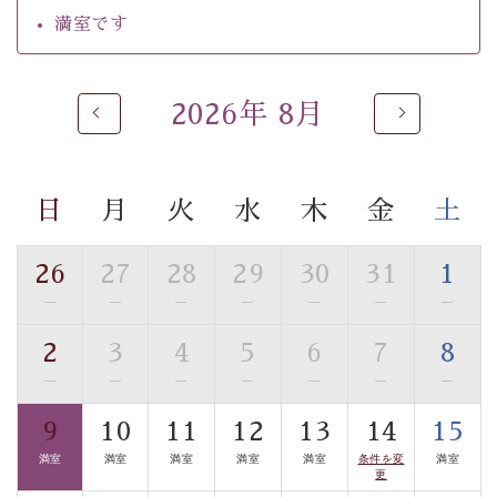
自家源泉「美翠源泉」は酸化の進みが遅く新鮮で若返り
満室です
の効果が高い、極めて希有な源泉です。身も心も癒され
るご入浴をお愉しみください。
■お座敷風呂（大浴場）
2026年 8月
温泉の成分に合わせ、防菌防カビの特殊素材の畳を使
用。 足元が柔らかく、そして滑りにくい畳のお風呂で
す。
日
月
火
水
木
金
土
※男性大浴場までのご移動には階段がございます。 予め
ご了承のほどお願いいたします。
26
27
28
29
30
31
1
■貸切温泉風呂 （40分2000円）
—
—
—
—
—
—
—
眺望はございませんが、源泉掛け流しの温泉の質を楽し
2
3
4
5
6
7
8
む貸切温泉風呂です。ゆったりといやされるプライベー
—
—
—
—
—
—
—
トな空間をお愉しみください。
9
10
11
12
13
14
15
【旅】
満室
満室
満室
満室
満室
条件を変
満室
■諏訪大社4社を巡る無料参拝バス
更
豊富な知識を持ったドライバー兼ガイドが諏訪大社をご