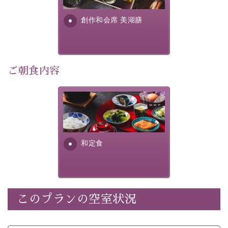
・
【公式限定価格】
通常料金よりお一人様1100円引き
す。美しい諏訪湖の幸...
（1泊毎）
創作和会席 美湖膳
・朝夕個室料亭で個室食
・諏訪大社4社を巡る無料参拝バス（事前予約制）
・館内着をご用意
・就寝用パジャマをご用意
ご朝食内容
・環境に配慮したアメニティをご用意
・館内フリーWi-Fi
さっぱりとした和食膳に使わ
・駐車場完備
れる食材は、諏訪の名産品を
・チェックイン15時、チェックアウト10時
ふんだんに取り入れ、安心・
安全を心掛けた長野県産...
和定食
【お食事】
・朝夕個室料亭で個室食
・夕食は地産地消の創作和会席 美湖膳（二十四節気と
いう昔の暦による料理表現）
・朝食はこだわりの味噌汁をはじめとした和定食
このプランの空室状況
【温泉】