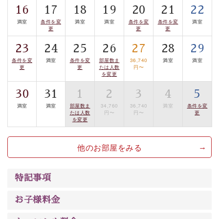
16
17
18
19
20
21
22
案内します。
事前ご予約制ですので、ご利用ご希望の方
満室
条件を変
満室
満室
条件を変
条件を変
満室
は【3日前まで】にお電話ください。
更
更
更
※交通規制などにより運行できない日がございます
23
24
25
26
27
28
29
※年末年始及び御柱祭前後は運行しておりません
条件を変
満室
条件を変
部屋数ま
36,740
満室
満室
更
更
たは人数
円〜
以上がプラン内容です。
を変更
上諏訪温泉“しんゆ”なら諏訪大社など歴史ある諏訪の街
30
31
1
2
3
4
5
で心癒されます。
満室
満室
部屋数ま
34,760
36,740
満室
条件を変
清らかな源泉、自然の恵みあるお食事、諏訪湖に包まれ
たは人数
円〜
円〜
更
を変更
るお部屋、 大人のたしなみを感じていただける、美しく
癒される宿で贅沢に幸せのときを安心してお過ごしくだ
他のお部屋をみる
さい。
特記事項
お子様料金