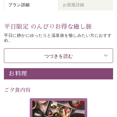
プラン詳細
お部屋詳細
平日限定 のんびりお得な癒し旅
平日に静かにゆったりと温泉旅を愉しみたい方に
おすす
め。
朝夕個室食、貸切風呂など
悠々と癒しをご堪能くださ
い。
50歳以上であれば
どなたでもお得にご予約できます。
つづきを読む
-----------【安心への取り組み】----------
個室料亭、貸切風呂のご利用が可能な上、 安心安全にご
お料理
滞在いただけるよう
30項目以上からなる独自の衛生・消毒プログラムの基、
ご夕食内容
徹底した衛生管理を行っております。
---------------------------------------------
美湖膳とは諏訪の地で特別を
■内容&特典■
提供する為に料理長・神原 裕
明が考え出した創作和会席で