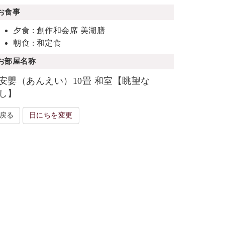
お食事
夕食 : 創作和会席 美湖膳
朝食 : 和定食
お部屋名称
安嬰（あんえい）10畳 和室【眺望な
し】
戻る
日にちを変更