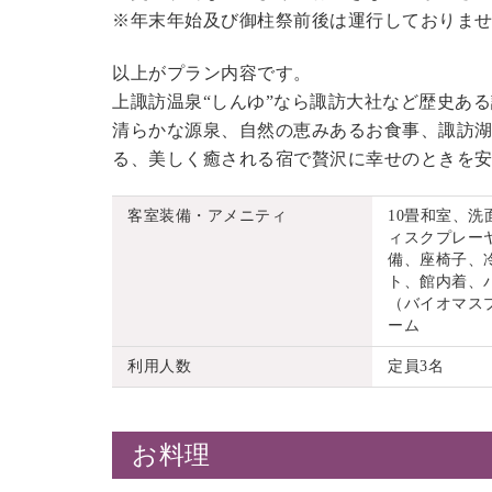
※年末年始及び御柱祭前後は運行しておりま
以上がプラン内容です。
上諏訪温泉“しんゆ”なら諏訪大社など歴史あ
清らかな源泉、自然の恵みあるお食事、諏訪湖
る、美しく癒される宿で贅沢に幸せのときを
客室装備・アメニティ
10畳和室、
ィスクプレーヤ
備、座椅子、
ト、館内着、
（バイオマス
ーム
利用人数
定員3名
お料理