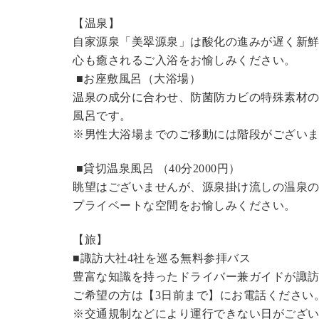
【温泉】
自家源泉「美翠源泉」は酸化の進みが遅く新
心も癒されるご入浴をお愉しみください。
■お座敷風呂（大浴場）
温泉の成分に合わせ、防菌防カビの特殊素材の
風呂です。
※男性大浴場までのご移動には階段がございま
■貸切温泉風呂 （40分2000円）
眺望はございませんが、源泉掛け流しの温泉
プライベートな空間をお愉しみください。
【旅】
■諏訪大社4社を巡る無料参拝バス
豊富な知識を持ったドライバー兼ガイドが諏
ご希望の方は【3日前まで】にお電話ください
※交通規制などにより運行できない日がござ