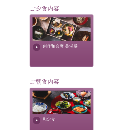
ご夕食内容
美湖膳とは諏訪の地で特別を
提供する為に料理長・神原 裕
明が考え出した創作和会席で
す。美しい諏訪湖の幸...
創作和会席 美湖膳
ご朝食内容
さっぱりとした和食膳に使わ
れる食材は、諏訪の名産品を
ふんだんに取り入れ、安心・
安全を心掛けた長野県産...
和定食