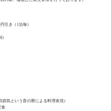
0円引き（1泊毎）
制）
四節気という昔の暦による料理表現）
定食