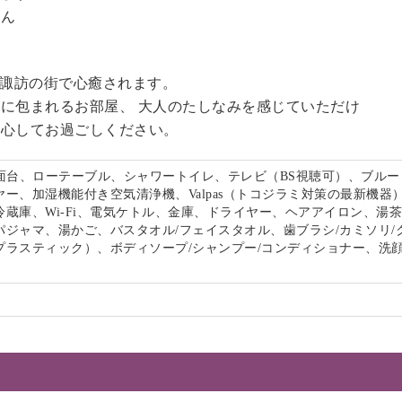
せん
る諏訪の街で心癒されます。
に包まれるお部屋、 大人のたしなみを感じていただけ
安心してお過ごしください。
洗面台、ローテーブル、シャワートイレ、テレビ（BS視聴可）、ブルー
ー、加湿機能付き空気清浄機、Valpas（トコジラミ対策の最新機器
冷蔵庫、Wi-Fi、電気ケトル、金庫、ドライヤー、ヘアアイロン、湯
パジャマ、湯かご、バスタオル/フェイスタオル、歯ブラシ/カミソリ/
プラスティック）、ボディソープ/シャンプー/コンディショナー、洗