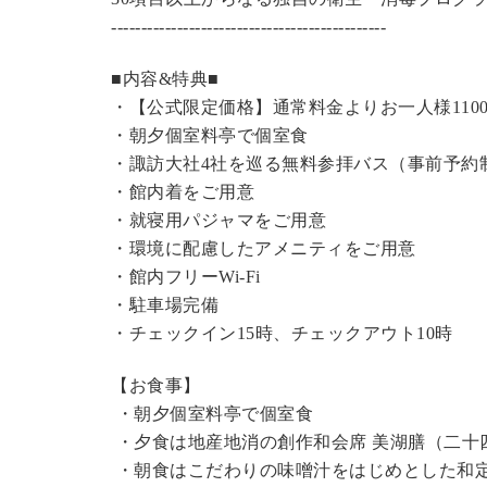
----------------------------------------------
■内容&特典■
・【公式限定価格】
通常料金よりお一人様110
・朝夕個室料亭で個室食
・諏訪大社4社を巡る無料参拝バス（事前予約
・館内着をご用意
・就寝用パジャマをご用意
・環境に配慮したアメニティをご用意
・館内フリーWi-Fi
・駐車場完備
・チェックイン15時、チェックアウト10時
【お食事】
・朝夕個室料亭で個室食
・夕食は地産地消の創作和会席 美湖膳（二十
・朝食はこだわりの味噌汁をはじめとした和