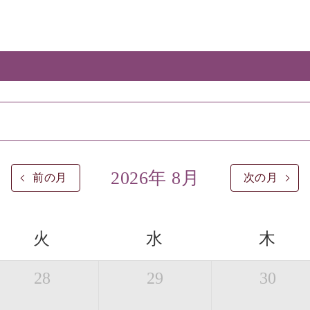
2026年 8月
前の月
次の月
火
水
木
28
29
30