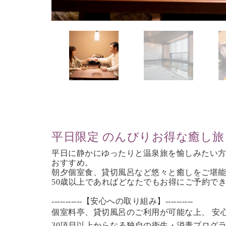
平日限定 のんびりお得な癒し旅
平日に静かにゆったりと温泉旅を愉しみたい
おすすめ。
朝夕個室食、貸切風呂など
悠々と癒しをご堪
50歳以上であれば
どなたでもお得にご予約で
-----------【安心への取り組み】----------
個室料亭、貸切風呂のご利用が可能な上、 安
30項目以上からなる独自の衛生・消毒プログ