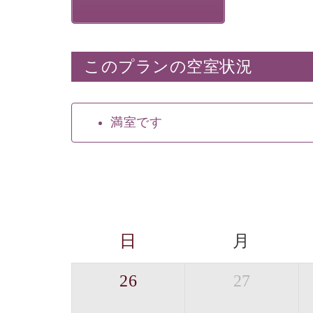
このプランの空室状況
満室です
日
月
26
27