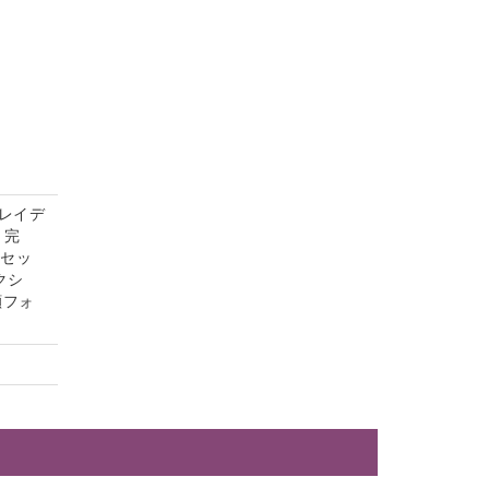
レイデ
）完
茶セッ
クシ
顔フォ