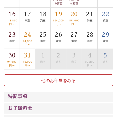
案内します。
事前ご予約制ですので、ご利用ご希望の方
を変更
を変更
は【3日前まで】にお電話ください。
16
17
18
19
20
21
22
※交通規制などにより運行できない日がございます
※年末年始及び御柱祭前後は運行しておりません
118,800
満室
満室
154,000
154,000
満室
満室
円〜
円〜
円〜
以上が基本プランの内容です。
23
24
25
26
27
28
29
神秘なる諏訪湖に心癒される時間をお過ごしいただけま
満室
94,380
満室
満室
満室
満室
満室
円〜
したら幸いです。
30
31
1
2
3
4
5
94,380
73,920
満室
満室
満室
90,200
満室
円〜
円〜
円〜
他のお部屋をみる
特記事項
お子様料金