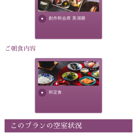
■内容&特典■
明が考え出した創作和会席で
・朝夕個室料亭で個室食
す。美しい諏訪湖の幸...
・諏訪大社4社を巡る無料参拝バス（事前予約制）
創作和会席 美湖膳
・館内着をご用意
・就寝用パジャマをご用意
・環境に配慮したアメニティをご用意
・館内フリーWi-Fi
ご朝食内容
・駐車場完備
・チェックイン15時、チェックアウト10時
さっぱりとした和食膳に使わ
れる食材は、諏訪の名産品を
【お食事】
ふんだんに取り入れ、安心・
安全を心掛けた長野県産...
・朝夕個室料亭で個室食
和定食
・夕食は地産地消の創作和会席 美湖膳（二十四節気と
いう昔の暦による料理表現）
・朝食はこだわりの味噌汁をはじめとした和定食
このプランの空室状況
【温泉】
自家源泉「美翠源泉」は酸化の進みが遅く新鮮で若返り