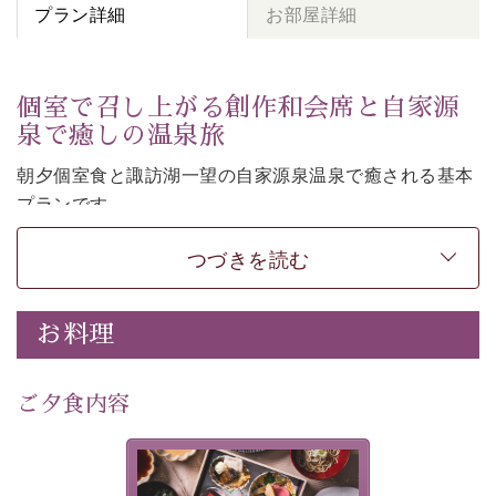
プラン詳細
お部屋詳細
個室で召し上がる創作和会席と自家源
泉で癒しの温泉旅
朝夕個室食と諏訪湖一望の自家源泉温泉で癒される基本
プランです。
諏訪湖を眺めながら幽玄な装飾の館内で静かに寛いでお
つづきを読む
過ごしください。
-----------【安心への取り組み】----------
個室料亭、貸切風呂のご利用が可能な上、 安心安全にご
お料理
滞在いただけるよう
30項目以上からなる独自の衛生・消毒プログラムの基、
ご夕食内容
徹底した衛生管理を行っております。
---------------------------------------------
美湖膳とは諏訪の地で特別を
提供する為に料理長・神原 裕