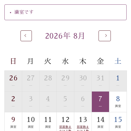
の効果が高い、極めて希有な源泉です。身も心も癒され
るご入浴をお愉しみください。
満室です
■お座敷風呂（大浴場）
温泉の成分に合わせ、防菌防カビの特殊素材の畳を使
用。 足元が柔らかく、そして滑りにくい畳のお風呂で
2026年 8月
す。
※男性大浴場までのご移動には階段がございます。 予め
ご了承のほどお願いいたします。
日
月
火
水
木
金
土
■貸切温泉風呂 （40分2000円）
26
27
28
29
30
31
1
眺望はございませんが、源泉掛け流しの温泉の質を楽し
—
—
—
—
—
—
—
む貸切温泉風呂です。ゆったりといやされるプライベー
トな空間をお愉しみください。
2
3
4
5
6
7
8
—
—
—
—
—
—
満室
【旅】
■諏訪大社4社を巡る無料参拝バス
9
10
11
12
13
14
15
豊富な知識を持ったドライバー兼ガイドが諏訪大社をご
満室
満室
満室
部屋数ま
部屋数ま
満室
満室
たは人数
たは人数