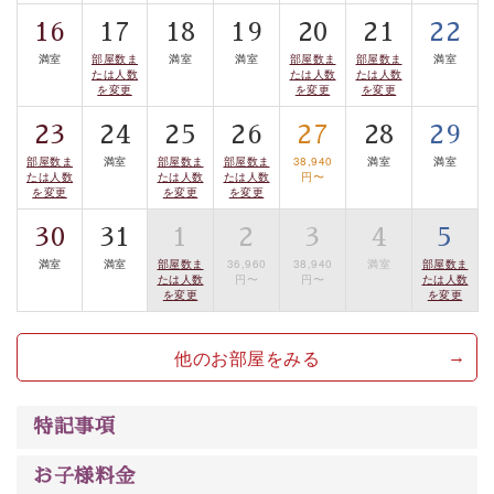
は【3日前まで】にお電話ください。
16
17
18
19
20
21
22
※交通規制などにより運行できない日がございます
※年末年始及び御柱祭前後は運行しておりません
満室
部屋数ま
満室
満室
部屋数ま
部屋数ま
満室
たは人数
たは人数
たは人数
を変更
を変更
を変更
以上が基本プランの内容です。
23
24
25
26
27
28
29
神秘なる諏訪湖に心癒される時間をお過ごしいただけま
部屋数ま
満室
部屋数ま
部屋数ま
38,940
満室
満室
したら幸いです。
たは人数
たは人数
たは人数
円〜
を変更
を変更
を変更
30
31
1
2
3
4
5
満室
満室
部屋数ま
36,960
38,940
満室
部屋数ま
たは人数
円〜
円〜
たは人数
を変更
を変更
他のお部屋をみる
特記事項
お子様料金