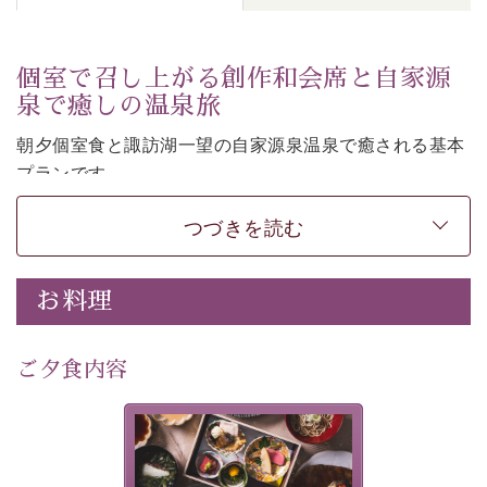
個室で召し上がる創作和会席と自家源
泉で癒しの温泉旅
朝夕個室食と諏訪湖一望の自家源泉温泉で癒される基本
プランです。
諏訪湖を眺めながら幽玄な装飾の館内で静かに寛いでお
つづきを読む
過ごしください。
-----------【安心への取り組み】----------
個室料亭、貸切風呂のご利用が可能な上、 安心安全にご
お料理
滞在いただけるよう
30項目以上からなる独自の衛生・消毒プログラムの基、
ご夕食内容
徹底した衛生管理を行っております。
---------------------------------------------
美湖膳とは諏訪の地で特別を
提供する為に料理長・神原 裕
■内容&特典■
明が考え出した創作和会席で