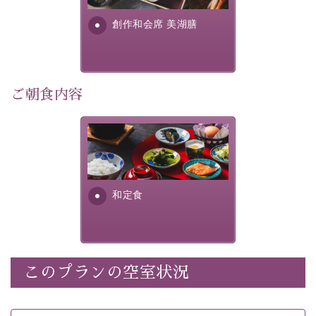
・朝夕個室料亭で個室食
す。美しい諏訪湖の幸...
・諏訪大社4社を巡る無料参拝バス（事前予約制）
創作和会席 美湖膳
・館内着をご用意
・就寝用パジャマをご用意
・環境に配慮したアメニティをご用意
・館内フリーWi-Fi
ご朝食内容
・駐車場完備
・チェックイン15時、チェックアウト10時
さっぱりとした和食膳に使わ
れる食材は、諏訪の名産品を
【お食事】
ふんだんに取り入れ、安心・
安全を心掛けた長野県産...
・朝夕個室料亭で個室食
和定食
・夕食は地産地消の創作和会席 美湖膳（二十四節気と
いう昔の暦による料理表現）
・朝食はこだわりの味噌汁をはじめとした和定食
このプランの空室状況
【温泉】
自家源泉「美翠源泉」は酸化の進みが遅く新鮮で若返り
の効果が高い、極めて希有な源泉です。身も心も癒され