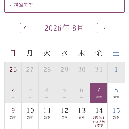
るご入浴をお愉しみください。
満室です
■お座敷風呂（大浴場）
温泉の成分に合わせ、防菌防カビの特殊素材の畳を使
用。 足元が柔らかく、そして滑りにくい畳のお風呂で
2026年 8月
す。
※男性大浴場までのご移動には階段がございます。 予め
ご了承のほどお願いいたします。
日
月
火
水
木
金
土
■貸切温泉風呂 （40分2000円）
26
27
28
29
30
31
1
眺望はございませんが、源泉掛け流しの温泉の質を楽し
—
—
—
—
—
—
—
む貸切温泉風呂です。ゆったりといやされるプライベー
トな空間をお愉しみください。
2
3
4
5
6
7
8
—
—
—
—
—
満室
満室
【旅】
■諏訪大社4社を巡る無料参拝バス
9
10
11
12
13
14
15
豊富な知識を持ったドライバー兼ガイドが諏訪大社をご
満室
満室
満室
満室
満室
部屋数ま
満室
案内します。
事前ご予約制ですので、ご利用ご希望の方
たは人数
を変更