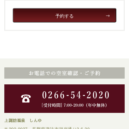
予約する
上諏訪温泉 しんゆ
〒392-0027 長野県諏訪市湖岸通り2-6-30