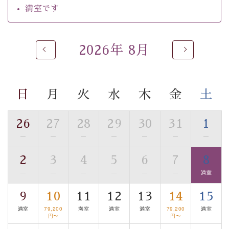
るご入浴をお愉しみください。
満室です
■お座敷風呂（大浴場）
温泉の成分に合わせ、防菌防カビの特殊素材の畳を使
用。 足元が柔らかく、そして滑りにくい畳のお風呂で
2026年 8月
す。
※男性大浴場までのご移動には階段がございます。 予め
ご了承のほどお願いいたします。
日
月
火
水
木
金
土
■貸切温泉風呂 （40分2000円）
26
27
28
29
30
31
1
眺望はございませんが、源泉掛け流しの温泉の質を楽し
—
—
—
—
—
—
—
む貸切温泉風呂です。ゆったりといやされるプライベー
トな空間をお愉しみください。
2
3
4
5
6
7
8
—
—
—
—
—
—
満室
【旅】
■諏訪大社4社を巡る無料参拝バス
9
10
11
12
13
14
15
豊富な知識を持ったドライバー兼ガイドが諏訪大社をご
満室
79,200
満室
満室
満室
79,200
満室
案内します。
事前ご予約制ですので、ご利用ご希望の方
円〜
円〜