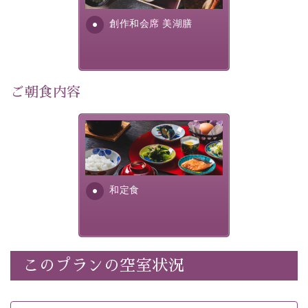
・朝夕個室料亭で個室食
す。美しい諏訪湖の幸...
・諏訪大社4社を巡る無料参拝バス（事前予約制）
創作和会席 美湖膳
・館内着をご用意
・就寝用パジャマをご用意
・環境に配慮したアメニティをご用意
・館内フリーWi-Fi
ご朝食内容
・駐車場完備
・チェックイン15時、チェックアウト10時
さっぱりとした和食膳に使わ
れる食材は、諏訪の名産品を
【お食事】
ふんだんに取り入れ、安心・
安全を心掛けた長野県産...
・朝夕個室料亭で個室食
和定食
・夕食は地産地消の創作和会席 美湖膳（二十四節気と
いう昔の暦による料理表現）
・朝食はこだわりの味噌汁をはじめとした和定食
このプランの空室状況
【温泉】
自家源泉「美翠源泉」は酸化の進みが遅く新鮮で若返り
の効果が高い、極めて希有な源泉です。身も心も癒され