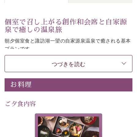
個室で召し上がる創作和会席と自家源
泉で癒しの温泉旅
朝夕個室食と諏訪湖一望の自家源泉温泉で癒される基本
プランです。
諏訪湖を眺めながら幽玄な装飾の館内で静かに寛いでお
つづきを読む
過ごしください。
-----------【安心への取り組み】----------
個室料亭、貸切風呂のご利用が可能な上、 安心安全にご
お料理
滞在いただけるよう
30項目以上からなる独自の衛生・消毒プログラムの基、
ご夕食内容
徹底した衛生管理を行っております。
---------------------------------------------
美湖膳とは諏訪の地で特別を
提供する為に料理長・神原 裕
■内容&特典■
明が考え出した創作和会席で