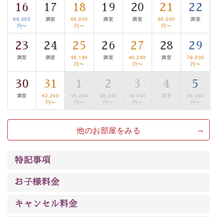
は【3日前まで】にお電話ください。
16
17
18
19
20
21
22
※交通規制などにより運行できない日がございます
66,000
満室
66,000
満室
満室
66,000
満室
※年末年始及び御柱祭前後は運行しておりません
円〜
円〜
円〜
23
24
25
26
27
28
29
以上が基本プランの内容です。
満室
満室
48,180
満室
40,260
満室
79,200
神秘なる諏訪湖に心癒される時間をお過ごしいただけま
円〜
円〜
円〜
したら幸いです。
30
31
1
2
3
4
5
満室
42,240
46,200
38,280
46,200
満室
66,000
円〜
円〜
円〜
円〜
円〜
他のお部屋をみる
特記事項
お子様料金
キャンセル料金