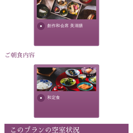
美湖膳とは諏訪の地で特別を
30項目以上からなる独自の衛生・消毒プログラムの基、
提供する為に料理長・神原 裕
徹底した衛生管理を行っております。
明が考え出した創作和会席で
す。美しい諏訪湖の幸...
----------------------------------------------
創作和会席 美湖膳
■内容&特典■
・通常料金よりお一人様1,100円引き（1泊毎）
・ご滞在中の昼食サービス（4種類からお選び頂けま
ご朝食内容
す）
・
貸切温泉風呂
40分無料（滞在中一回）
さっぱりとした和食膳に使わ
・朝夕個室料亭で個室食
れる食材は、諏訪の名産品を
・諏訪大社4社を巡る無料参拝バス（事前予約制）
ふんだんに取り入れ、安心・
・館内着をご用意
安全を心掛けた長野県産...
・就寝用パジャマをご用意
和定食
・環境に配慮したアメニティをご用意
・館内フリーWi-Fi
・駐車場完備
・チェックイン15時、チェックアウト10時
このプランの空室状況