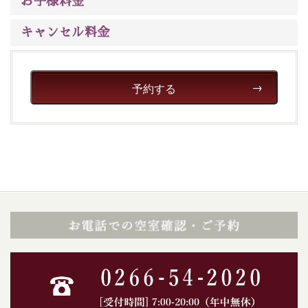
いただける、美しく癒される宿で贅沢に幸せのときを安
お子様料金
心してお過ごしください。
キャンセル料金
予約する