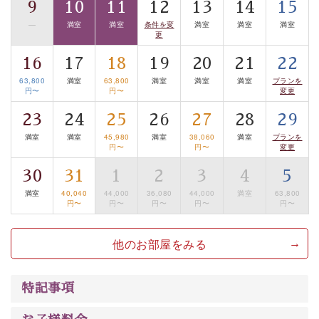
9
10
11
12
13
14
15
■貸切温泉風呂 （40分無料）
—
満室
満室
条件を変
満室
満室
満室
眺望はございませんが、源泉掛け流しの温泉の質を楽し
更
む貸切温泉風呂です。ゆったりといやされるプライベー
16
17
18
19
20
21
22
トな空間をお愉しみください。
63,800
満室
63,800
満室
満室
満室
プランを
円〜
円〜
変更
【旅】
■諏訪大社4社を巡る無料参拝バス
23
24
25
26
27
28
29
豊富な知識を持ったドライバー兼ガイドが諏訪大社をご
満室
満室
45,980
満室
38,060
満室
プランを
円〜
円〜
変更
案内します。
事前ご予約制ですので、ご利用ご希望の方
は【3日前まで】にお電話ください。
30
31
1
2
3
4
5
※交通規制などにより運行できない日がございます
満室
40,040
44,000
36,080
44,000
満室
63,800
円〜
円〜
円〜
円〜
円〜
※年末年始及び御柱祭前後は運行しておりません
他のお部屋をみる
以上がプラン内容です。
上諏訪温泉“しんゆ”なら諏訪大社など歴史ある諏訪の街
で心癒されます。 清らかな源泉、自然の恵みあるお食
特記事項
事、諏訪湖に包まれるお部屋、 大人のたしなみを感じて