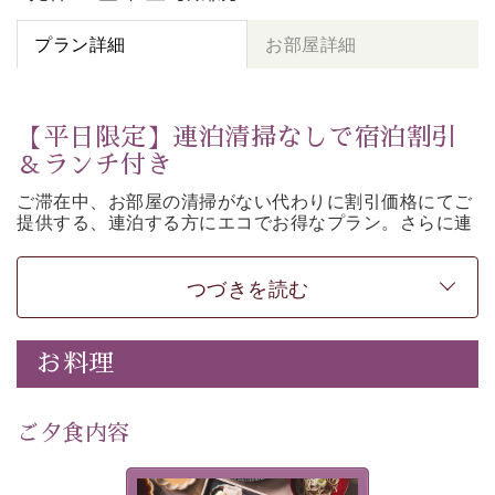
プラン詳細
お部屋詳細
【平日限定】連泊清掃なしで宿泊割引
＆ランチ付き
ご滞在中、お部屋の清掃がない代わりに割引価格にてご
提供する、連泊する方にエコでお得なプラン。さらに連
泊特典として、ご昼食を無料サービス。そのほか諏訪大
社参拝バス（要事前予約）などの基本サービスもご用意
しております。
つづきを読む
＜プラン注意事項＞ ※必ずお読みください
①客室内の清掃及びベッドメイキングは行いません。お
お料理
部屋はお出かけ時の状態のままとさせていただきます。
②タオル交換はご対応いたします。
-----------【安心への取り組み】----------
ご夕食内容
個室料亭、貸切風呂のご利用が可能な上、 安心安全にご
滞在いただけるよう