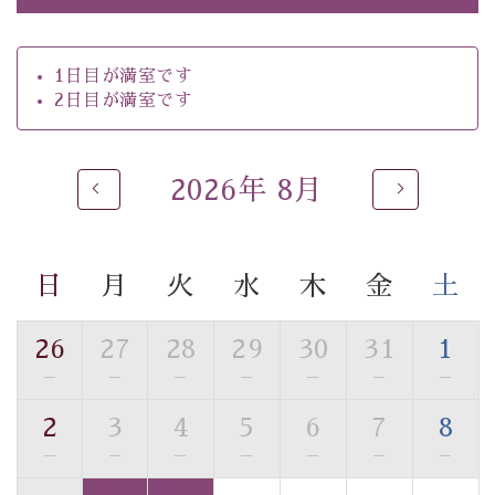
【お食事】
・朝夕個室料亭で個室食
1日目が満室です
・ご夕食は地産地消の創作和会席 美湖膳（二十四節気
2日目が満室です
という昔の暦による料理表現）
・ご朝食はこだわりの味噌汁をはじめとした和定食
2026年 8月
【温泉】
自家源泉「美翠源泉」は酸化の進みが遅く新鮮で若返り
の効果が高い、極めて希有な源泉です。身も心も癒され
日
月
火
水
木
金
土
るご入浴をお愉しみください。
■お座敷風呂（大浴場）
温泉の成分に合わせ、防菌防カビの特殊素材の畳を使
26
27
28
29
30
31
1
用。 足元が柔らかく、そして滑りにくい畳のお風呂で
—
—
—
—
—
—
—
す。
2
3
4
5
6
7
8
※男性大浴場までのご移動には階段がございます。 予め
ご了承のほどお願いいたします。
—
—
—
—
—
—
—