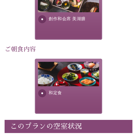
明が考え出した創作和会席で
利用可能）
す。美しい諏訪湖の幸...
・
「千人風呂」で有名な 片倉館のご入浴券
創作和会席 美湖膳
・お部屋に
クレンジング、化粧水、乳液
をご用意
・朝夕個室料亭で個室食
・諏訪大社4社を巡る無料参拝バス（事前予約制）
・館内着をご用意
ご朝食内容
・就寝用パジャマをご用意
・環境に配慮したアメニティをご用意
さっぱりとした和食膳に使わ
・館内フリーWi-Fi
れる食材は、諏訪の名産品を
・駐車場完備
ふんだんに取り入れ、安心・
・チェックイン15時、チェックアウト10時
安全を心掛けた長野県産...
和定食
【お食事】
・朝夕個室料亭で個室食
・夕食は地産地消の創作和会席 美湖膳（二十四節気と
いう昔の暦による料理表現）
このプランの空室状況
・朝食はこだわりの味噌汁をはじめとした和定食