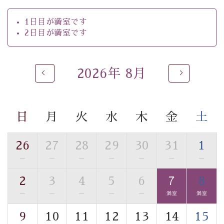
【温泉】
1日目が満室です
自家源泉「美翠源泉」は酸化の進みが遅く新鮮で若返り
2日目が満室です
の効果が高い、極めて希有な源泉です。身も心も癒され
るご入浴をお愉しみください。
■お座敷風呂（大浴場）
2026年 8月
温泉の成分に合わせ、防菌防カビの特殊素材の畳を使
用。 足元が柔らかく、そして滑りにくい畳のお風呂で
す。
日
月
火
水
木
金
土
■貸切温泉風呂 （40分無料）
26
27
28
29
30
31
1
眺望はございませんが、源泉掛け流しの温泉の質を楽し
む貸切温泉風呂です。ゆったりといやされるプライベー
—
—
—
—
—
—
—
トな空間をお愉しみください。
2
3
4
5
6
7
8
—
—
—
—
—
満室
満室
【旅】
■諏訪大社4社を巡る無料参拝バス
9
10
11
12
13
14
15
豊富な知識を持ったドライバー兼ガイドが諏訪大社をご