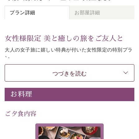
プラン詳細
お部屋詳細
女性様限定 美と癒しの旅をご友人と
大人の女子旅に嬉しい特典が付いた女性限定の特別プラ
ン。
女性同士の癒しの旅を愉しみたいならこちら。
つづきを読む
-----------【安心への取り組み】----------
個室料亭、貸切風呂のご利用が可能な上、 安心安全にご
滞在いただけるよう
お料理
30項目以上からなる独自の衛生・消毒プログラムの基、
徹底した衛生管理を行っております。
---------------------------------------------
ご夕食内容
■内容&特典■
・
貸切温泉風呂
40分無料
美湖膳とは諏訪の地で特別を
・
1人1,000円分の館内利用券（お飲み物やお土産などに
提供する為に料理長・神原 裕