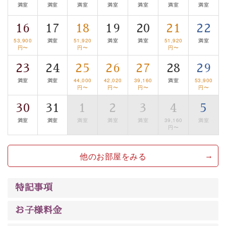
満室
満室
満室
満室
満室
満室
満室
案内します。
事前ご予約制ですので、ご利用ご希望の方
は【3日前まで】にお電話ください。
16
17
18
19
20
21
22
※交通規制などにより運行できない日がございます
53,900
満室
51,920
満室
満室
51,920
満室
円〜
円〜
円〜
※年末年始及び御柱祭前後は運行しておりません
23
24
25
26
27
28
29
以上がプラン内容です。
満室
満室
44,000
42,020
39,160
満室
53,900
上諏訪温泉“しんゆ”なら諏訪大社など歴史ある諏訪の街
円〜
円〜
円〜
円〜
で心癒されます。 清らかな源泉、自然の恵みあるお食
30
31
1
2
3
4
5
事、諏訪湖に包まれるお部屋、 大人のたしなみを感じて
満室
満室
満室
満室
満室
39,160
満室
いただける、美しく癒される宿で贅沢に幸せのときを安
円〜
心してお過ごしください。
他のお部屋をみる
特記事項
お子様料金