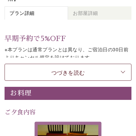
プラン詳細
お部屋詳細
早期予約で5%OFF
※本プランは通常プランとは異なり、ご宿泊日の30日前
よりキャンセル規定を設けております。
※本プランは素泊まりのプランです。2食付きでご利用ご
つづきを読む
希望の場合は、「
【公式限定価格】早割プラン（30日前
まで）
」をご利用ください。
お料理
上諏訪温泉しんゆでは、30日前までのご予約で、5%割
引でお泊まりいただける「早割朝食付きプラン」をご用
意しております。
ご夕食内容
諏訪湖の穏やかな景色、心身を解きほぐす温泉、そして
温かいおもてなし。ご滞在を楽しみに待つ日々が旅をよ
夕食なしご夕食を追加される