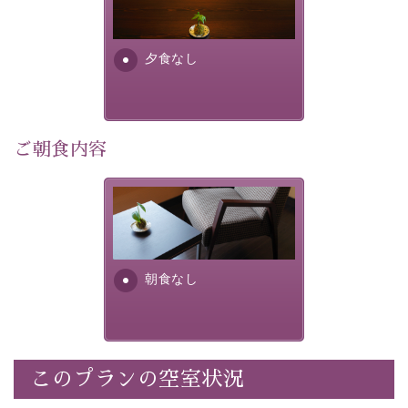
り特別なものにしてくれます。
場合は、二食付きのプランを
お選びくださいませ。
早めのご予約で、お得に癒しのひとときをお過ごしくだ
さい。
夕食なし
-----------【安心への取り組み】----------
個室料亭、貸切風呂のご利用が可能な上、 安心安全にご
滞在いただけるよう
ご朝食内容
30項目以上からなる独自の衛生・消毒プログラムの基、
徹底した衛生管理を行っております。
朝食なし。ご朝食を付ける場
----------------------------------------------
---
合は朝食付きのプランをお選
びくださいませ。
■内容&特典■
朝食なし
・宿泊料金5%OFF
・諏訪大社4社を巡る無料参拝バス（事前予約制）
・館内着をご用意
・就寝用パジャマをご用意
・環境に配慮したアメニティをご用意
このプランの空室状況
・館内フリーWi-Fi