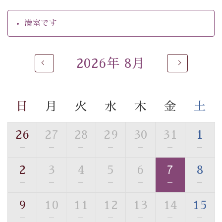
・駐車場完備
・チェックイン15時、チェックアウト10時
満室です
【温泉】
自家源泉「美翠源泉」は酸化の進みが遅く新鮮で若返り
2026年 8月
の効果が高い、極めて希有な源泉です。身も心も癒され
るご入浴をお愉しみください。
■お座敷風呂（大浴場）
日
月
火
水
木
金
土
温泉の成分に合わせ、防菌防カビの特殊素材の畳を使
用。 足元が柔らかく、そして滑りにくい畳のお風呂で
26
27
28
29
30
31
1
す。
※男性大浴場までのご移動には階段がございます。 予め
—
—
—
—
—
—
—
ご了承のほどお願いいたします。
2
3
4
5
6
7
8
—
—
—
—
—
—
—
■貸切温泉風呂 （40分2000円）
眺望はございませんが、源泉掛け流しの温泉の質を楽し
9
10
11
12
13
14
15
む貸切温泉風呂です。ゆったりといやされるプライベー
—
—
—
—
—
—
—