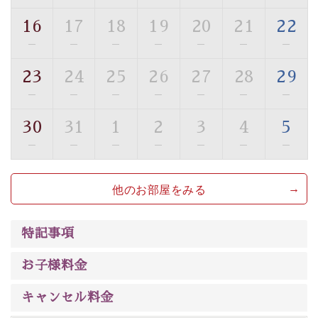
トな空間をお愉しみください。
16
17
18
19
20
21
22
【旅】
—
—
—
—
—
—
—
■諏訪大社4社を巡る無料参拝バス
豊富な知識を持ったドライバー兼ガイドが諏訪大社をご
23
24
25
26
27
28
29
案内します。
事前ご予約制ですので、ご利用ご希望の方
—
—
—
—
—
—
—
は【3日前まで】にお電話ください。
30
31
1
2
3
4
5
※交通規制などにより運行できない日がございます
※年末年始及び御柱祭前後は運行しておりません
—
—
—
—
—
—
—
以上がプラン内容です。
他のお部屋をみる
上諏訪温泉“しんゆ”なら諏訪大社など歴史ある諏訪の街
で心癒されます。
清らかな源泉、
諏訪湖に包まれるお部屋、 大人のたしな
特記事項
みを感じていただける、美しく癒される宿で贅沢に幸せ
のときを安心してお過ごしください。
お子様料金
キャンセル料金