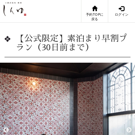
予約TOPに
ログイン
戻る
【公式限定】素泊まり早割プ
ラン（30日前まで）