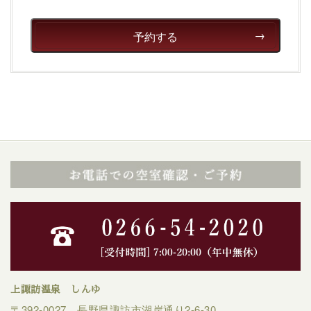
予約する
上諏訪温泉 しんゆ
〒392-0027 長野県諏訪市湖岸通り2-6-30