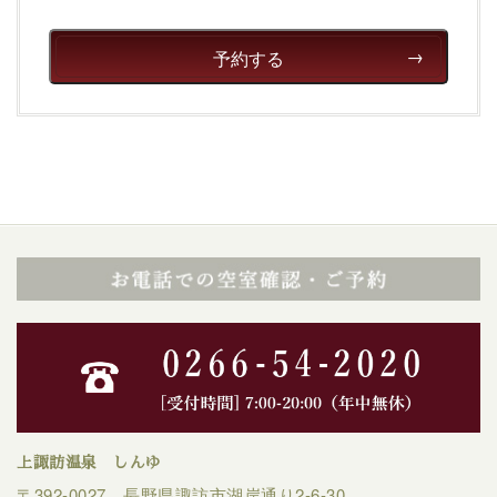
清らかな源泉、自然の恵みあるお食事、諏訪湖に包まれ
るお部屋、 大人のたしなみを感じていただける、美しく
癒される宿で贅沢に幸せのときを安心してお過ごしくだ
予約する
さい。
上諏訪温泉 しんゆ
〒392-0027 長野県諏訪市湖岸通り2-6-30