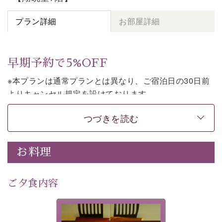
プラン詳細
お部屋詳細
早期予約で5%OFF
※本プランは通常プランとは異なり、ご宿泊日の30日前
よりキャンセル規定を設けております。
※本プランは朝食付きのプランです。2食付きでご利用ご
つづきを読む
希望の場合は、「
【公式限定価格】早割プラン（30日前
まで）
」をご利用ください。
お料理
上諏訪温泉しんゆでは、30日前までのご予約で、5%割
引でお泊まりいただける「早割朝食付きプラン」をご用
意しております。
ご夕食内容
諏訪湖の穏やかな景色、心身を解きほぐす温泉、そして
温かいおもてなし。ご滞在を楽しみに待つ日々が旅をよ
夕食なしご夕食を追加される