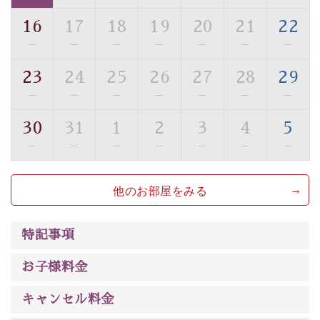
ご了承のほどお願いいたします。
16
17
18
19
20
21
22
■貸切温泉風呂 （40分2000円）
—
—
—
—
—
—
—
眺望はございませんが、源泉掛け流しの温泉の質を楽し
23
24
25
26
27
28
29
む貸切温泉風呂です。ゆったりといやされるプライベー
—
—
—
—
—
—
—
トな空間をお愉しみください。
30
31
1
2
3
4
5
【旅】
—
—
—
—
—
—
—
■諏訪大社4社を巡る無料参拝バス
豊富な知識を持ったドライバー兼ガイドが諏訪大社をご
他のお部屋をみる
案内します。
事前ご予約制ですので、ご利用ご希望の方
は【3日前まで】にお電話ください。
※交通規制などにより運行できない日がございます
特記事項
※年末年始及び御柱祭前後は運行しておりません
お子様料金
以上がプラン内容です。
上諏訪温泉“しんゆ”なら諏訪大社など歴史ある諏訪の街
キャンセル料金
で心癒されます。