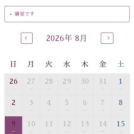
・環境に配慮したアメニティをご用意
・館内フリーWi-Fi
満室です
・駐車場完備
・チェックイン15時、チェックアウト10時
2026年 8月
【お食事】
・個室料亭で個室食
・朝食はこだわりの味噌汁をはじめとした和定食
日
月
火
水
木
金
土
【温泉】
自家源泉「美翠源泉」は酸化の進みが遅く新鮮で若返り
26
27
28
29
30
31
1
の効果が高い、極めて希有な源泉です。身も心も癒され
—
—
—
—
—
—
—
るご入浴をお愉しみください。
■お座敷風呂（大浴場）
2
3
4
5
6
7
8
温泉の成分に合わせ、防菌防カビの特殊素材の畳を使
—
—
—
—
—
—
—
用。 足元が柔らかく、そして滑りにくい畳のお風呂で
す。
9
10
11
12
13
14
15
※男性大浴場までのご移動には階段がございます。 予め
—
—
—
—
—
—
—