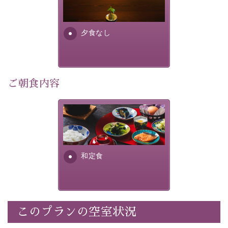
り特別なものにしてくれます。
場合は、二食付きのプランを
お選びくださいませ。
早めのご予約で、お得に癒しのひとときをお過ごしくだ
さい。
夕食なし
-----------【安心への取り組み】----------
個室料亭、貸切風呂のご利用が可能な上、 安心安全にご
ご朝食内容
滞在いただけるよう
30項目以上からなる独自の衛生・消毒プログラムの基、
徹底した衛生管理を行っております。
さっぱりとした和食膳に使わ
れる食材は、諏訪の名産品を
----------------------------------------------
---
ふんだんに取り入れ、安心・
安全を心掛けた長野県産...
■内容&特典■
和定食
・宿泊料金5%OFF
・朝食は個室料亭で個室食
・諏訪大社4社を巡る無料参拝バス（事前予約制）
・館内着をご用意
このプランの空室状況
・就寝用パジャマをご用意