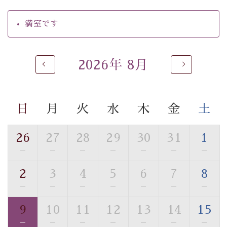
・駐車場完備
・チェックイン15時、チェックアウト10時
満室です
【お食事】
・朝夕個室料亭で個室食
2026年 8月
・夕食は地産地消の創作和会席 美湖膳（二十四節気と
いう昔の暦による料理表現）
・朝食はこだわりの味噌汁をはじめとした和定食
日
月
火
水
木
金
土
【温泉】
自家源泉「美翠源泉」は酸化の進みが遅く新鮮で若返り
26
27
28
29
30
31
1
の効果が高い、極めて希有な源泉です。身も心も癒され
—
—
—
—
—
—
—
るご入浴をお愉しみください。
■お座敷風呂（大浴場）
2
3
4
5
6
7
8
温泉の成分に合わせ、防菌防カビの特殊素材の畳を使
—
—
—
—
—
—
—
用。 足元が柔らかく、そして滑りにくい畳のお風呂で
す。
9
10
11
12
13
14
15
※男性大浴場までのご移動には階段がございます。 予め
—
—
—
—
—
—
—