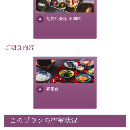
早めのご予約で、お得に癒しのひとときをお過ごしくだ
提供する為に料理長・神原 裕
明が考え出した創作和会席で
さい。
す。美しい諏訪湖の幸...
創作和会席 美湖膳
-----------【安心への取り組み】----------
個室料亭、貸切風呂のご利用が可能な上、 安心安全にご
滞在いただけるよう
30項目以上からなる独自の衛生・消毒プログラムの基、
ご朝食内容
徹底した衛生管理を行っております。
----------------------------------------------
さっぱりとした和食膳に使わ
■内容&特典■
れる食材は、諏訪の名産品を
ふんだんに取り入れ、安心・
・宿泊料金10%OFF
安全を心掛けた長野県産...
・朝夕個室料亭で個室食
和定食
・諏訪大社4社を巡る無料参拝バス（事前予約制）
・館内着をご用意
・就寝用パジャマをご用意
・環境に配慮したアメニティをご用意
このプランの空室状況
・館内フリーWi-Fi