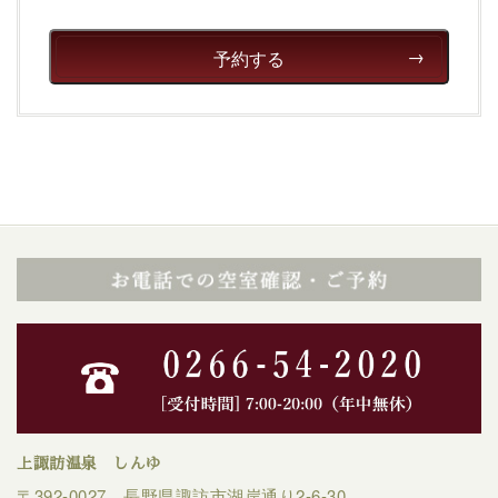
予約する
上諏訪温泉 しんゆ
〒392-0027 長野県諏訪市湖岸通り2-6-30