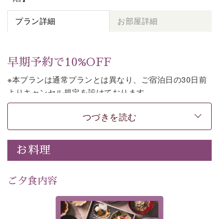
プラン詳細
お部屋詳細
早期予約で10%OFF
※本プランは通常プランとは異なり、ご宿泊日の30日前
よりキャンセル規定を設けております。
※本プランは２食付きの早割プランです。
つづきを読む
上諏訪温泉しんゆでは、30日前までのご予約で、10%割
引でお泊まりいただける「早割プラン」をご用意してお
お料理
ります。
諏訪湖の穏やかな景色、心身を解きほぐす温泉、そして
温かいおもてなし。
ご夕食内容
ご滞在を楽しみに待つ日々が旅をより特別なものにして
くれます。
美湖膳とは諏訪の地で特別を