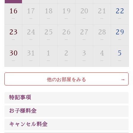
ご了承のほどお願いいたします。
16
17
18
19
20
21
22
■貸切温泉風呂 （40分2000円）
—
—
—
—
—
—
—
眺望はございませんが、源泉掛け流しの温泉の質を楽し
23
24
25
26
27
28
29
む貸切温泉風呂です。ゆったりといやされるプライベー
—
—
—
—
—
—
—
トな空間をお愉しみください。
30
31
1
2
3
4
5
【旅】
—
—
—
—
—
—
—
■諏訪大社4社を巡る無料参拝バス
豊富な知識を持ったドライバー兼ガイドが諏訪大社をご
他のお部屋をみる
案内します。事前ご予約制ですので、ご利用ご希望の方
は【3日前まで】にお電話ください。
※交通規制などにより運行できない日がございます
特記事項
※年末年始及び御柱祭前後は運行しておりません
お子様料金
以上が早割プランの内容です。
神秘なる諏訪湖に心癒される時間をお過ごしいただけま
キャンセル料金
したら幸いです。