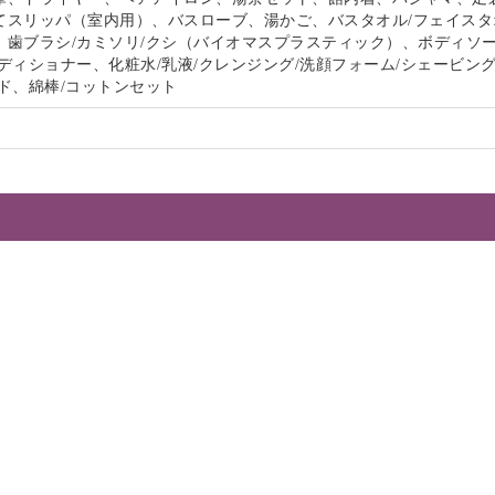
てスリッパ（室内用）、バスローブ、湯かご、バスタオル/フェイスタ
、歯ブラシ/カミソリ/クシ（バイオマスプラスティック）、ボディソー
ディショナー、化粧水/乳液/クレンジング/洗顔フォーム/シェービン
ド、綿棒/コットンセット