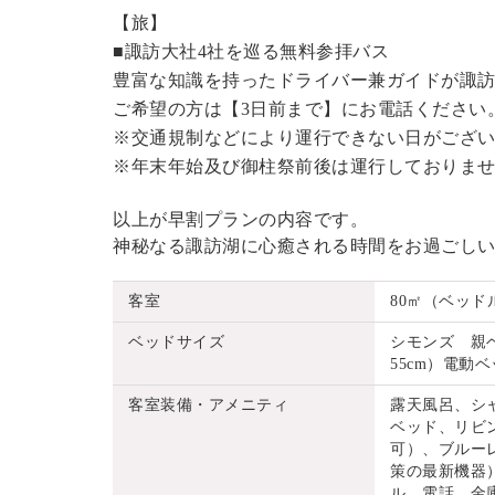
【旅】
■諏訪大社4社を巡る無料参拝バス
豊富な知識を持ったドライバー兼ガイドが諏
ご希望の方は【3日前まで】にお電話ください
※交通規制などにより運行できない日がござ
※年末年始及び御柱祭前後は運行しておりま
以上が早割プランの内容です。
神秘なる諏訪湖に心癒される時間をお過ごし
客室
80㎡（ベッド
ベッドサイズ
シモンズ 親ベッ
55cm）電動ベッ
客室装備・アメニティ
露天風呂、シ
ベッド、リビ
可）、ブルーレ
策の最新機器
ル、電話、金