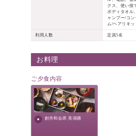
クス、使い捨
ボディタオル
ャンプー/コン
ム/ヘアリキッ
利用人数
定員5名
お料理
ご夕食内容
美湖膳とは諏訪の地で特別を
提供する為に料理長・神原 裕
明が考え出した創作和会席で
す。美しい諏訪湖の幸...
創作和会席 美湖膳