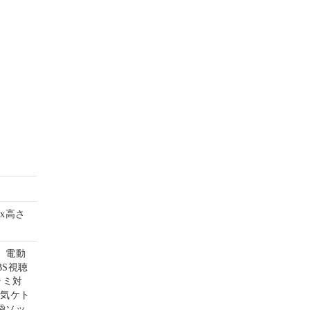
mx高さ
、電動
S視聴
ラミ対
電気ケト
袋ソッ