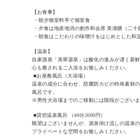
【お食事】
・朝夕個室料亭で個室食
・夕食は地産地消の創作和会席 美湖膳（二十
・朝食はこだわりの味噌汁をはじめとした和
【温泉】
自家源泉「美翠源泉」は酸化の進みが遅く新
心も癒されるご入浴をお愉しみください。
■お座敷風呂（大浴場）
温泉の成分に合わせ、防菌防カビの特殊素材の
風呂です。
※男性大浴場までのご移動には階段がございま
■貸切温泉風呂 （40分2000円）
眺望はございませんが、源泉掛け流しの温泉
プライベートな空間をお愉しみください。