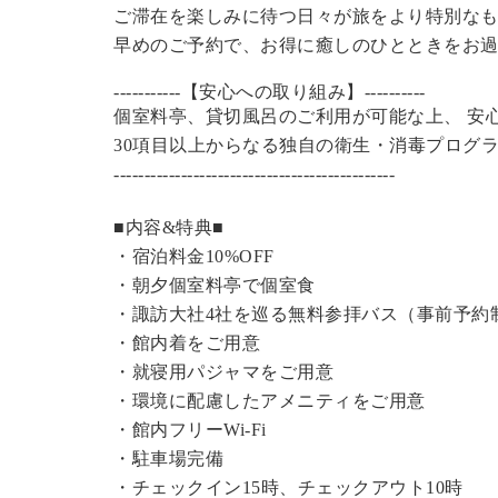
ご滞在を楽しみに待つ日々が旅をより特別な
早めのご予約で、お得に癒しのひとときをお
-----------【安心への取り組み】----------
個室料亭、貸切風呂のご利用が可能な上、 安
30項目以上からなる独自の衛生・消毒プログ
----------------------------------------------
■内容&特典■
・宿泊料金10%OFF
・朝夕個室料亭で個室食
・諏訪大社4社を巡る無料参拝バス（事前予約
・館内着をご用意
・就寝用パジャマをご用意
・環境に配慮したアメニティをご用意
・館内フリーWi-Fi
・駐車場完備
・チェックイン15時、チェックアウト10時