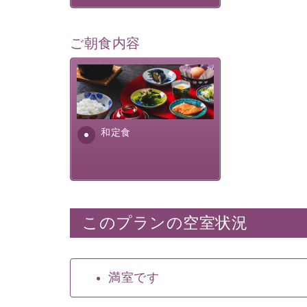
ご朝食内容
さっぱりとした和食膳に使わ
れる食材は、諏訪の名産品を
ふんだんに取り入れ、安心・
安全を心掛けた長野県産...
和定食
このプランの空室状況
満室です