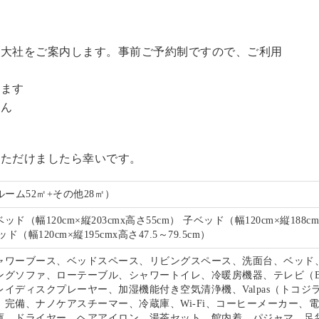
訪大社をご案内します。事前ご予約制ですので、ご利用
。
います
せん
いただけましたら幸いです。
ルーム52㎡+その他28㎡）
ド（幅120cm×縦203cmx高さ55cm） 子ベッド（幅120cm×縦188c
ド（幅120cm×縦195cmx高さ47.5～79.5cm）
ャワーブース、ベッドスペース、リビングスペース、洗面台、ベッド
ングソファ、ローテーブル、シャワートイレ、冷暖房機器、テレビ（B
イディスクプレーヤー、加湿機能付き空気清浄機、Valpas（トコジ
）完備、ナノケアスチーマー、冷蔵庫、Wi-Fi、コーヒーメーカー、
庫、ドライヤー、ヘアアイロン、湯茶セット、館内着、パジャマ、足