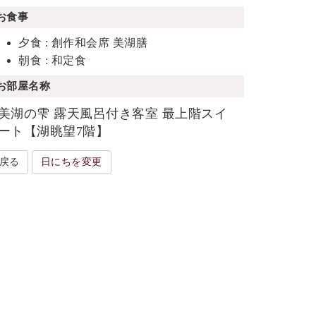
お食事
夕食 : 創作和会席 美湖膳
朝食 : 和定食
お部屋名称
美湖の雫 露天風呂付き客室 最上階スイ
ート【湖眺望7階】
戻る
日にちを変更