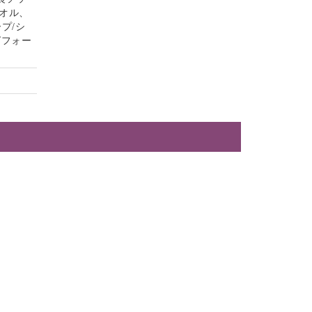
オル、
プ/シ
グフォー