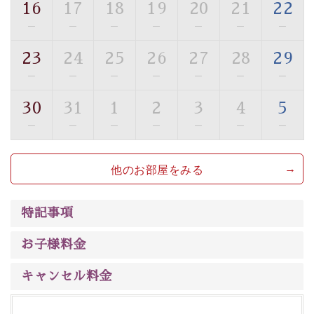
16
17
18
19
20
21
22
■貸切温泉風呂 （40分2000円）
—
—
—
—
—
—
—
眺望はございませんが、源泉掛け流しの温泉の質を楽し
23
24
25
26
27
28
29
む貸切温泉風呂です。ゆったりといやされるプライベー
—
—
—
—
—
—
—
トな空間をお愉しみください。
30
31
1
2
3
4
5
【旅】
—
—
—
—
—
—
—
■諏訪大社4社を巡る無料参拝バス
豊富な知識を持ったドライバー兼ガイドが諏訪大社をご
他のお部屋をみる
案内します。事前ご予約制ですので、ご利用ご希望の方
は【3日前まで】にお電話ください。
※交通規制などにより運行できない日がございます
特記事項
※年末年始及び御柱祭前後は運行しておりません
お子様料金
以上が早割プランの内容です。
神秘なる諏訪湖に心癒される時間をお過ごしいただけま
キャンセル料金
したら幸いです。