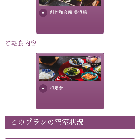
さい。
す。美しい諏訪湖の幸...
創作和会席 美湖膳
-----------【安心への取り組み】----------
個室料亭、貸切風呂のご利用が可能な上、 安心安全にご
滞在いただけるよう
30項目以上からなる独自の衛生・消毒プログラムの基、
ご朝食内容
徹底した衛生管理を行っております。
----------------------------------------------
さっぱりとした和食膳に使わ
■内容&特典■
れる食材は、諏訪の名産品を
ふんだんに取り入れ、安心・
・宿泊料金10%OFF
安全を心掛けた長野県産...
・朝夕個室料亭で個室食
和定食
・諏訪大社4社を巡る無料参拝バス（事前予約制）
・館内着をご用意
・就寝用パジャマをご用意
・環境に配慮したアメニティをご用意
このプランの空室状況
・館内フリーWi-Fi
・駐車場完備