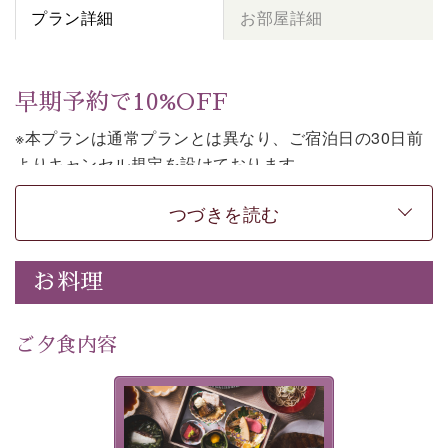
プラン詳細
お部屋詳細
早期予約で10%OFF
※本プランは通常プランとは異なり、ご宿泊日の30日前
よりキャンセル規定を設けております。
※本プランは２食付きの早割プランです。
つづきを読む
上諏訪温泉しんゆでは、30日前までのご予約で、10%割
引でお泊まりいただける「早割プラン」をご用意してお
お料理
ります。
諏訪湖の穏やかな景色、心身を解きほぐす温泉、そして
温かいおもてなし。
ご夕食内容
ご滞在を楽しみに待つ日々が旅をより特別なものにして
くれます。
美湖膳とは諏訪の地で特別を
早めのご予約で、お得に癒しのひとときをお過ごしくだ
提供する為に料理長・神原 裕
明が考え出した創作和会席で