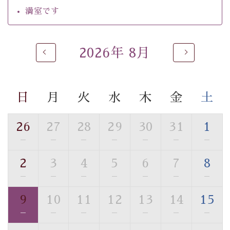
・チェックイン15時、チェックアウト10時
満室です
【お食事】
・朝夕個室料亭で個室食
2026年 8月
・夕食は地産地消の創作和会席 美湖膳（二十四節気と
いう昔の暦による料理表現）
・朝食はこだわりの味噌汁をはじめとした和定食
日
月
火
水
木
金
土
【温泉】
自家源泉「美翠源泉」は酸化の進みが遅く新鮮で若返り
26
27
28
29
30
31
1
の効果が高い、極めて希有な源泉です。身も心も癒され
—
—
—
—
—
—
—
るご入浴をお愉しみください。
■お座敷風呂（大浴場）
2
3
4
5
6
7
8
温泉の成分に合わせ、防菌防カビの特殊素材の畳を使
—
—
—
—
—
—
—
用。 足元が柔らかく、そして滑りにくい畳のお風呂で
す。
9
10
11
12
13
14
15
※男性大浴場までのご移動には階段がございます。 予め
—
—
—
—
—
—
—
ご了承のほどお願いいたします。