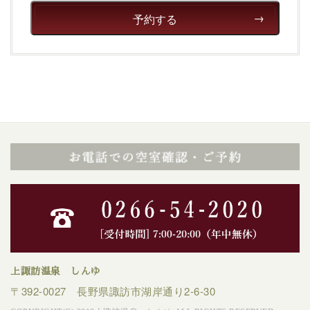
予約する
上諏訪温泉 しんゆ
〒392-0027 長野県諏訪市湖岸通り2-6-30