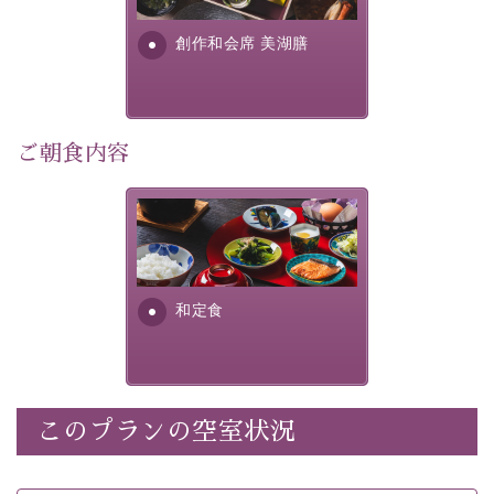
さい。
す。美しい諏訪湖の幸...
創作和会席 美湖膳
-----------【安心への取り組み】----------
個室料亭、貸切風呂のご利用が可能な上、 安心安全にご
滞在いただけるよう
30項目以上からなる独自の衛生・消毒プログラムの基、
ご朝食内容
徹底した衛生管理を行っております。
----------------------------------------------
さっぱりとした和食膳に使わ
■内容&特典■
れる食材は、諏訪の名産品を
ふんだんに取り入れ、安心・
・宿泊料金10%OFF
安全を心掛けた長野県産...
・朝夕個室料亭で個室食
和定食
・諏訪大社4社を巡る無料参拝バス（事前予約制）
・館内着をご用意
・就寝用パジャマをご用意
・環境に配慮したアメニティをご用意
このプランの空室状況
・館内フリーWi-Fi
・駐車場完備