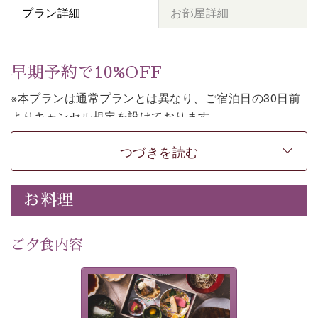
プラン詳細
お部屋詳細
早期予約で10%OFF
※本プランは通常プランとは異なり、ご宿泊日の30日前
よりキャンセル規定を設けております。
※本プランは２食付きの早割プランです。
つづきを読む
上諏訪温泉しんゆでは、30日前までのご予約で、10%割
引でお泊まりいただける「早割プラン」をご用意してお
お料理
ります。
諏訪湖の穏やかな景色、心身を解きほぐす温泉、そして
温かいおもてなし。
ご夕食内容
ご滞在を楽しみに待つ日々が旅をより特別なものにして
くれます。
美湖膳とは諏訪の地で特別を
早めのご予約で、お得に癒しのひとときをお過ごしくだ
提供する為に料理長・神原 裕
明が考え出した創作和会席で