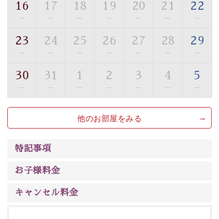
16
17
18
19
20
21
22
■貸切温泉風呂 （40分2000円）
—
—
—
—
—
—
—
眺望はございませんが、源泉掛け流しの温泉の質を楽し
23
24
25
26
27
28
29
む貸切温泉風呂です。ゆったりといやされるプライベー
—
—
—
—
—
—
—
トな空間をお愉しみください。
30
31
1
2
3
4
5
【旅】
—
—
—
—
—
—
—
■諏訪大社4社を巡る無料参拝バス
豊富な知識を持ったドライバー兼ガイドが諏訪大社をご
他のお部屋をみる
案内します。事前ご予約制ですので、ご利用ご希望の方
は【3日前まで】にお電話ください。
※交通規制などにより運行できない日がございます
特記事項
※年末年始及び御柱祭前後は運行しておりません
お子様料金
以上が早割プランの内容です。
神秘なる諏訪湖に心癒される時間をお過ごしいただけま
キャンセル料金
したら幸いです。