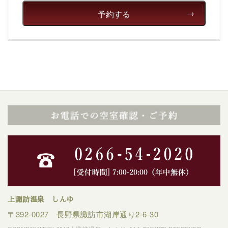
予約する
上諏訪温泉 しんゆ
〒392-0027 長野県諏訪市湖岸通り2-6-30