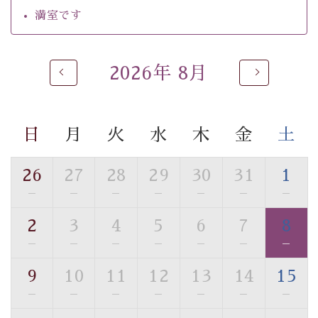
・チェックイン15時、チェックアウト10時
満室です
【お食事】
・朝夕個室料亭で個室食
2026年 8月
・夕食は地産地消の創作和会席 美湖膳（二十四節気と
いう昔の暦による料理表現）
・朝食はこだわりの味噌汁をはじめとした和定食
日
月
火
水
木
金
土
【温泉】
自家源泉「美翠源泉」は酸化の進みが遅く新鮮で若返り
26
27
28
29
30
31
1
の効果が高い、極めて希有な源泉です。身も心も癒され
—
—
—
—
—
—
—
るご入浴をお愉しみください。
■お座敷風呂（大浴場）
2
3
4
5
6
7
8
温泉の成分に合わせ、防菌防カビの特殊素材の畳を使
—
—
—
—
—
—
—
用。 足元が柔らかく、そして滑りにくい畳のお風呂で
す。
9
10
11
12
13
14
15
※男性大浴場までのご移動には階段がございます。 予め
—
—
—
—
—
—
—
ご了承のほどお願いいたします。