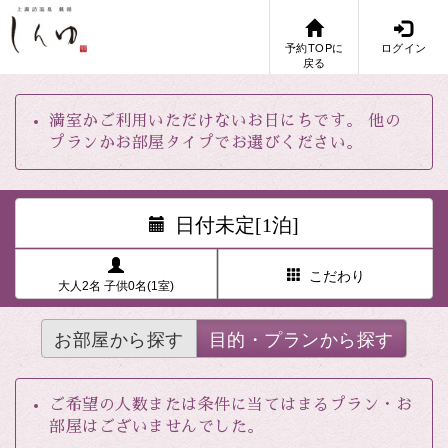
予約TOPに
ログイン
戻る
満室かご利用いただけないお日にちです。 他の
プランかお部屋タイプでお選びください。
日付未定[1泊]
こだわり
大人2名 子供0名(1室)
お部屋から探す
目的・プランから探す
ご希望の人数または条件に当てはまるプラン・お
部屋はございませんでした。