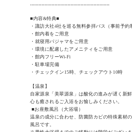
----------------------------------------------
---
■内容&特典■
・諏訪大社4社を巡る無料参拝バス（事前予約
・館内着をご用意
・就寝用パジャマをご用意
・環境に配慮したアメニティをご用意
・館内フリーWi-Fi
・駐車場完備
・チェックイン15時、チェックアウト10時
【温泉】
自家源泉「美翠源泉」は酸化の進みが遅く新
心も癒されるご入浴をお愉しみください。
■お座敷風呂（大浴場）
温泉の成分に合わせ、防菌防カビの特殊素材の
風呂です。