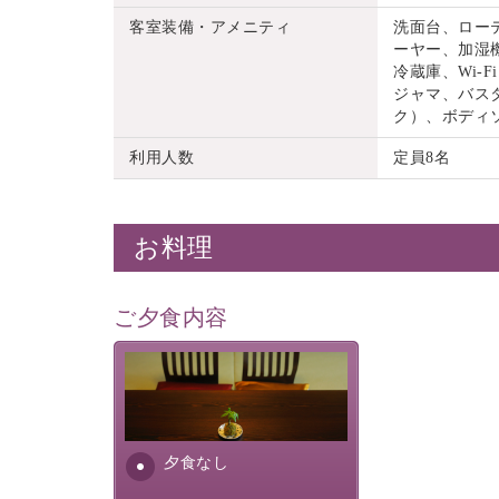
客室装備・アメニティ
洗面台、ロー
ーヤー、加湿機
冷蔵庫、Wi
ジャマ、バス
ク）、ボディ
利用人数
定員8名
お料理
ご夕食内容
夕食なしご夕食を追加される
場合は、二食付きのプランを
お選びくださいませ。
夕食なし