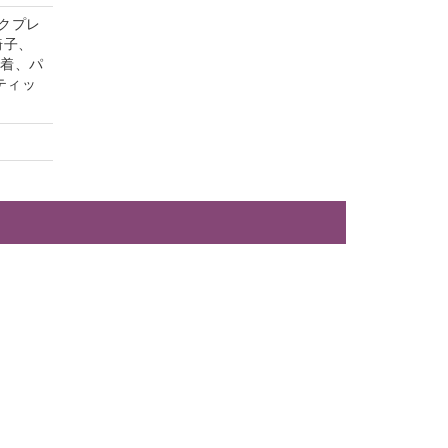
クプレ
椅子、
内着、パ
ティッ