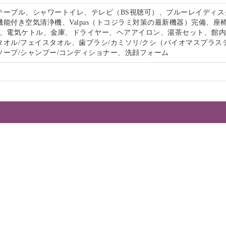
テーブル、シャワートイレ、テレビ（BS視聴可）、ブルーレイディス
能付き空気清浄機、Valpas（トコジラミ対策の最新機器）完備、座
-Fi、電気ケトル、金庫、ドライヤー、ヘアアイロン、湯茶セット、館
タオル/フェイスタオル、歯ブラシ/カミソリ/クシ（バイオマスプラス
ソープ/シャンプー/コンディショナー、洗顔フォーム