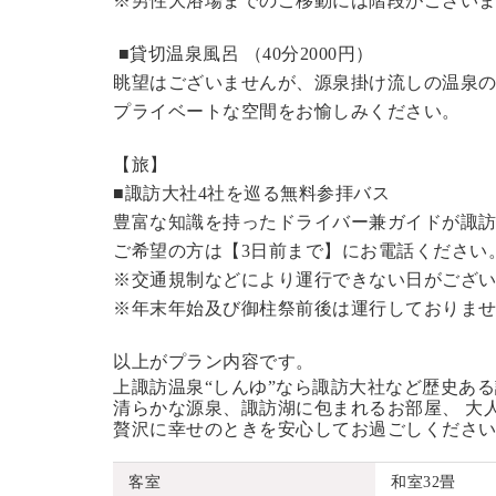
※男性大浴場までのご移動には階段がございま
■貸切温泉風呂 （40分2000円）
眺望はございませんが、源泉掛け流しの温泉
プライベートな空間をお愉しみください。
【旅】
■諏訪大社4社を巡る無料参拝バス
豊富な知識を持ったドライバー兼ガイドが諏
ご希望の方は【3日前まで】にお電話ください
※交通規制などにより運行できない日がござ
※年末年始及び御柱祭前後は運行しておりま
以上がプラン内容です。
上諏訪温泉“しんゆ”なら諏訪大社など歴史あ
清らかな源泉、諏訪湖に包まれるお部屋、 大
贅沢に幸せのときを安心してお過ごしくださ
客室
和室32畳