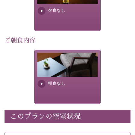
・諏訪大社4社を巡る無料参拝バス（事前予約制） 
・館内着をご用意
夕食なし
・環境に配慮したアメニティをご用意
・館内フリーWi-Fi 
ご朝食内容
・駐車場完備
・チェックイン15時、チェックアウト10時
朝食なし。ご朝食を付ける場
合は朝食付きのプランをお選
【温泉】 
びくださいませ。
自家源泉「美翠源泉」は酸化の進みが遅く新鮮で若返り
の効果が高い、極めて希有な源泉です。身も心も癒され
朝食なし
るご入浴をお愉しみください。
 ■お座敷風呂（大浴場）
温泉の成分に合わせ、防菌防カビの特殊素材の畳を使
用。 足元が柔らかく、そして滑りにくい畳のお風呂で
このプランの空室状況
※男性大浴場までのご移動には階段がございます。 予め