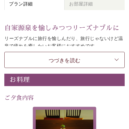
プラン詳細
お部屋詳細
自家源泉を愉しみつつリーズナブルに
リーズナブルに旅行を愉しんだり、旅行じゃないけど温
泉で疲れを癒したいお客様におすすめです。
和モダンの落ち着くお部屋でお休みください。
つづきを読む
-----------【安心への取り組み】---------- 
個室料亭、貸切風呂のご利用が可能な上、 安心安全にご
お料理
滞在いただけるよう
30項目以上からなる独自の衛生・消毒プログラムの基、
ご夕食内容
徹底した衛生管理を行っております。 
----------------------------------------------
-
-
-
夕食なしご夕食を追加される
場合は、二食付きのプランを
■内容&特典■ 
お選びくださいませ。