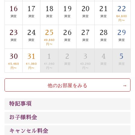
清らかな源泉、諏訪湖に包まれるお部屋、 大人のたしな
16
17
18
19
20
21
22
みを感じていただける、美しく癒される宿で贅沢に幸せ
満室
満室
満室
満室
満室
満室
64,600
のときを安心してお過ごしください。
円〜
23
24
25
26
27
28
29
満室
満室
49,860
満室
満室
満室
満室
円〜
30
31
1
2
3
4
5
45,460
41,060
41,060
満室
43,260
満室
満室
円〜
円〜
円〜
円〜
他のお部屋をみる
特記事項
お子様料金
キャンセル料金