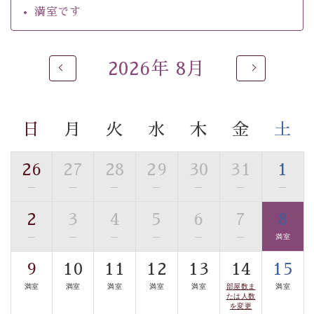
ご了承のほどお願いいたします。
満室です
 ■
貸切温泉風呂
 （40分2000円）
眺望はございませんが、源泉掛け流しの温泉の質を楽し
2026年 8月
む
貸切温泉風呂
です。ゆったりといやされるプライベー
トな空間をお愉しみください。 
日
月
火
水
木
金
土
【旅】 
■諏訪大社4社を巡る無料参拝バス 
26
27
28
29
30
31
1
豊富な知識を持ったドライバー兼ガイドが諏訪大社をご
事前ご予約制ですので、ご利用ご希望の方
—
—
—
—
—
—
—
案内します。
は【3日前まで】にお電話ください。
2
3
4
5
6
7
8
※交通規制などにより運行できない日がございます 
—
—
—
—
—
—
満室
※年末年始及び御柱祭前後は運行しておりません 
9
10
11
12
13
14
15
以上がプラン内容です。 
満室
満室
満室
満室
満室
部屋数ま
満室
上諏訪温泉“しんゆ”なら諏訪大社など歴史ある諏訪の街
たは人数
を変更
で心癒されます。