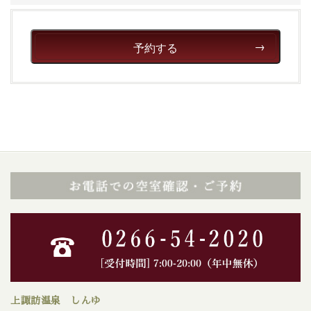
予約する
上諏訪温泉 しんゆ