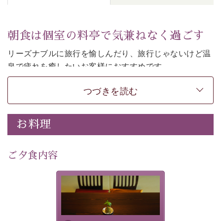
朝食は個室の料亭で気兼ねなく過ごす
リーズナブルに旅行を愉しんだり、旅行じゃないけど温
泉で疲れを癒したいお客様におすすめです。
ご朝食は個室の料亭で気兼ねなくお食事をお愉しみくだ
つづきを読む
さい。
-----------【安心への取り組み】---------- 
お料理
個室料亭、貸切風呂のご利用が可能な上、 安心安全にご
滞在いただけるよう
30項目以上からなる独自の衛生・消毒プログラムの基、
ご夕食内容
徹底した衛生管理を行っております。 
----------------------------------------------
-
-
-
夕食なしご夕食を追加される
場合は、二食付きのプランを
■内容&特典■ 
お選びくださいませ。
・朝食は個室料亭で個室食 
・諏訪大社4社を巡る無料参拝バス（事前予約制） 