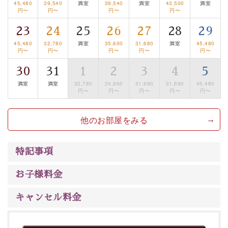
45,480
39,540
満室
39,540
満室
43,500
満室
るお部屋、 大人のたしなみを感じていただける、美しく
円〜
円〜
円〜
円〜
癒される宿で贅沢に幸せのときを安心してお過ごしくだ
さい。
23
24
25
26
27
28
29
45,480
32,780
満室
35,600
31,680
満室
45,480
円〜
円〜
円〜
円〜
円〜
30
31
1
2
3
4
5
満室
満室
32,780
24,860
31,680
31,680
45,480
円〜
円〜
円〜
円〜
円〜
他のお部屋をみる
特記事項
お子様料金
キャンセル料金