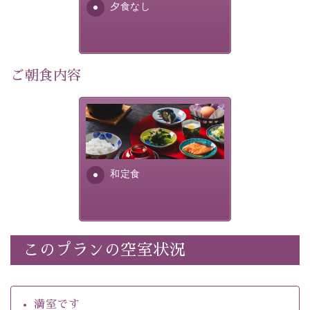
夕食なし
・館内着をご用意
・環境に配慮したアメニティをご用意
・館内フリーWi-Fi 
・駐車場完備
ご朝食内容
・チェックイン15時、チェックアウト10時
さっぱりとした和食膳に使わ
【お食事】
れる食材は、諏訪の名産品を
 ・個室料亭で個室食 
ふんだんに取り入れ、安心・
 ・朝食はこだわりの味噌汁をはじめとした和定食 
安全を心掛けた長野県産...
和定食
【温泉】 
自家源泉「美翠源泉」は酸化の進みが遅く新鮮で若返り
の効果が高い、極めて希有な源泉です。身も心も癒され
るご入浴をお愉しみください。
 ■お座敷風呂（大浴場）
このプランの空室状況
温泉の成分に合わせ、防菌防カビの特殊素材の畳を使
用。 足元が柔らかく、そして滑りにくい畳のお風呂で
満室です