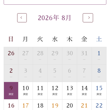
※男性大浴場までのご移動には階段がございます。 予め
ご了承のほどお願いいたします。
2026年 8月
 ■
貸切温泉風呂
 （40分2000円）
眺望はございませんが、源泉掛け流しの温泉の質を楽し
む
貸切温泉風呂
です。ゆったりといやされるプライベー
トな空間をお愉しみください。 
日
月
火
水
木
金
土
【旅】 
■諏訪大社4社を巡る無料参拝バス 
26
27
28
29
30
31
1
豊富な知識を持ったドライバー兼ガイドが諏訪大社をご
—
—
—
—
—
—
—
事前ご予約制ですので、ご利用ご希望の方
案内します。
は【3日前まで】にお電話ください。
2
3
4
5
6
7
8
※交通規制などにより運行できない日がございます 
—
—
—
—
—
—
—
※年末年始及び御柱祭前後は運行しておりません 
9
10
11
12
13
14
15
以上がプラン内容です。 
満室
満室
満室
満室
満室
満室
満室
上諏訪温泉“しんゆ”なら諏訪大社など歴史ある諏訪の街
で心癒されます。
16
17
18
19
20
21
22
清らかな源泉、自然の恵みあるお食事、諏訪湖に包まれ