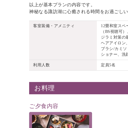
以上が基本プランの内容です。
神秘なる諏訪湖に心癒される時間をお過ごし
客室装備・アメニティ
12畳和室ス
（BS視聴可）
ジラミ対策の
ヘアアイロン
ブラシ/カミソ
ショナー、洗
利用人数
定員5名
お料理
ご夕食内容
美湖膳とは諏訪の地で特別を