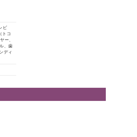
レビ
（トコ
イヤー、
ル、歯
ンディ