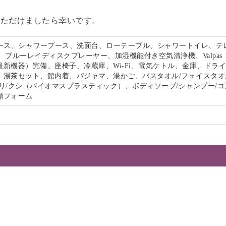
いただけましたら幸いです。
ペース、シャワーブース、洗面台、ローテーブル、シャワートイレ、テ
、ブルーレイディスクプレーヤー、加湿機能付き空気清浄機、Valpas
最新機器）完備、座椅子、冷蔵庫、Wi-Fi、電気ケトル、金庫、ドラ
、湯茶セット、館内着、パジャマ、湯かご、バスタオル/フェイスタオ
リ/クシ（バイオマスプラスティック）、ボディソープ/シャンプー/コ
顔フォーム