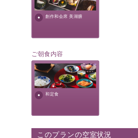
提供する為に料理長・神原 裕
明が考え出した創作和会席で
す。美しい諏訪湖の幸...
創作和会席 美湖膳
ご朝食内容
さっぱりとした和食膳に使わ
れる食材は、諏訪の名産品を
ふんだんに取り入れ、安心・
安全を心掛けた長野県産...
和定食
このプランの空室状況