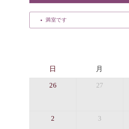
満室です
日
月
26
27
2
3