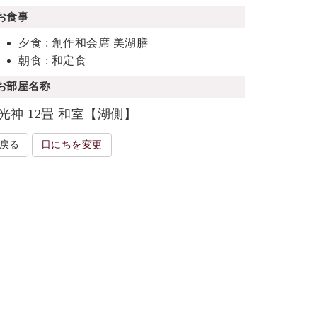
お食事
夕食 : 創作和会席 美湖膳
朝食 : 和定食
お部屋名称
光神 12畳 和室【湖側】
戻る
日にちを変更