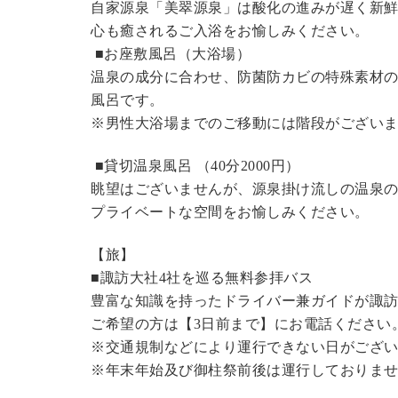
自家源泉「美翠源泉」は酸化の進みが遅く新
心も癒されるご入浴をお愉しみください。
■お座敷風呂（大浴場）
温泉の成分に合わせ、防菌防カビの特殊素材の
風呂です。
※男性大浴場までのご移動には階段がございま
■貸切温泉風呂 （40分2000円）
眺望はございませんが、源泉掛け流しの温泉
プライベートな空間をお愉しみください。
【旅】
■諏訪大社4社を巡る無料参拝バス
豊富な知識を持ったドライバー兼ガイドが諏
ご希望の方は【3日前まで】にお電話ください
※交通規制などにより運行できない日がござ
※年末年始及び御柱祭前後は運行しておりま