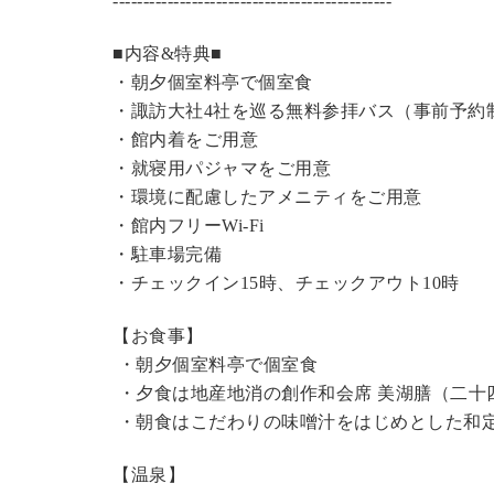
----------------------------------------------
■内容&特典■
・朝夕個室料亭で個室食
・諏訪大社4社を巡る無料参拝バス（事前予約
・館内着をご用意
・就寝用パジャマをご用意
・環境に配慮したアメニティをご用意
・館内フリーWi-Fi
・駐車場完備
・チェックイン15時、チェックアウト10時
【お食事】
・朝夕個室料亭で個室食
・夕食は地産地消の創作和会席 美湖膳（二十
・朝食はこだわりの味噌汁をはじめとした和
【温泉】