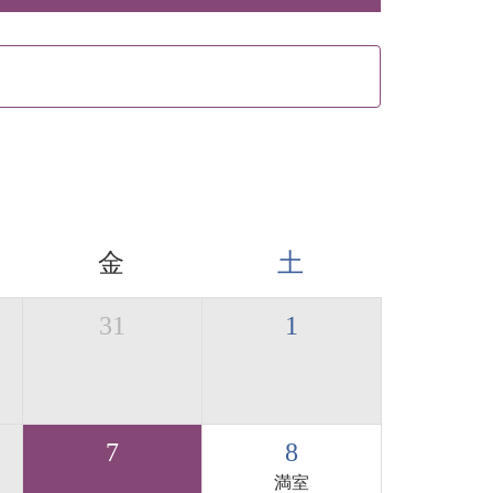
金
土
31
1
7
8
満室