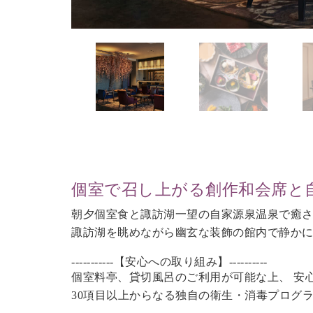
個室で召し上がる創作和会席と
朝夕個室食と諏訪湖一望の自家源泉温泉で癒
諏訪湖を眺めながら幽玄な装飾の館内で静か
-----------【安心への取り組み】----------
個室料亭、貸切風呂のご利用が可能な上、 安
30項目以上からなる独自の衛生・消毒プログ