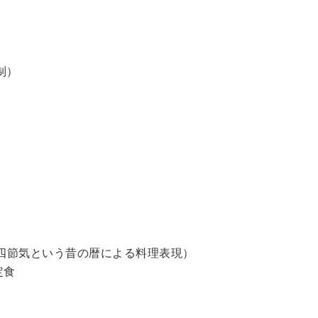
制）
四節気という昔の暦による料理表現）
定食