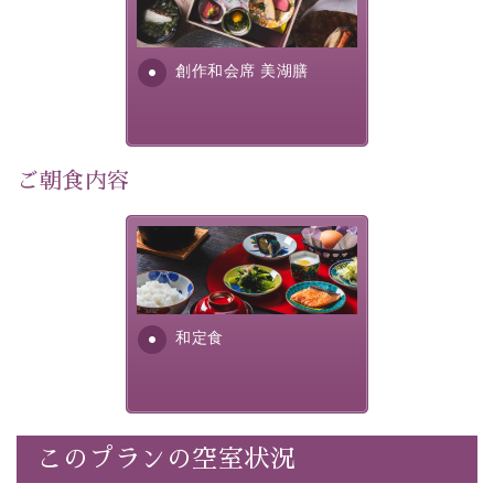
提供する為に料理長・神原 裕
明が考え出した創作和会席で
※その他のお部屋でもこちらのプランをご利用いただけ
す。美しい諏訪湖の幸...
ますが、ユニバーサルデザインタイプ以外の客室には段
創作和会席 美湖膳
差などがあることをご了承の上、ご予約ください。
※貸切温泉はご予約制です。ご予約時にご利用希望時間
を当館までご連絡ください。
※ご予約先着順の為、ご希望に添えない場合もございま
ご朝食内容
す。予めご了承ください。
※こちらのプランの販売期間は宿泊日の1週間前までで
す。
さっぱりとした和食膳に使わ
れる食材は、諏訪の名産品を
-----------【安心への取り組み】----------
ふんだんに取り入れ、安心・
個室料亭、貸切風呂のご利用が可能な上、 安心安全にご
安全を心掛けた長野県産...
和定食
滞在いただけるよう
30項目以上からなる独自の衛生・消毒プログラムの基、
徹底した衛生管理を行っております。
----------------------------------------------
このプランの空室状況
■内容&特典■