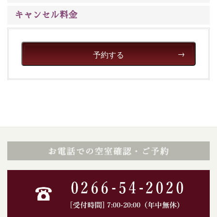
いただける、美しく癒される宿で贅沢に幸せのときを安
心してお過ごしください。
キャンセル料金
予約する