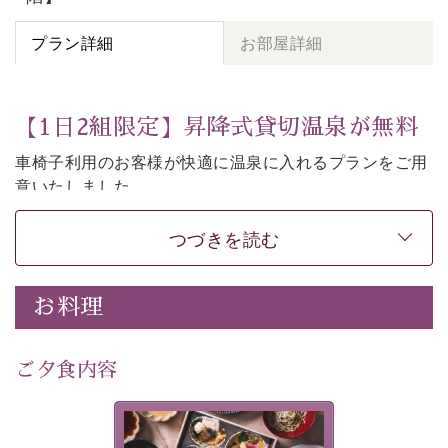
プラン詳細
お部屋詳細
【1日2組限定】昇降式貸切温泉が無料
車椅子利用のお客様が快適に温泉に入れるプランをご用
意いたしました。
当館の「車椅子で入れるバリアフリー貸切温泉」を60分
無料でご利用いただけます。
つづきを読む
湯船の床が昇降式になっている為、専用の車椅子に乗っ
たまま温泉のご入浴をお愉しみいただけます。
お料理
※こちらのプランは車椅子利用のお客様及びそのお連れ
様のみご利用いただけます。
ご夕食内容
※ご入浴にはお連れ様の付き添いが必要です。
※当館には段差などを無くし、電動ベッドを備えたユニ
バーサルデザインタイプの客室「美湖の雫 露天風呂付き
美湖膳とは諏訪の地で特別を
客室」のご用意もございます。