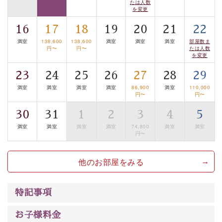
たは人数
を変更
■お座敷風呂（大浴場）
温泉の成分に合わせ、防菌防カビの特殊素材の畳を使
16
17
18
19
20
21
22
用。 足元が柔らかく、そして滑りにくい畳のお風呂で
満室
138,600
138,600
満室
満室
満室
部屋数ま
す。
円〜
円〜
たは人数
を変更
※男性大浴場までのご移動には階段がございます。 予め
ご了承のほどお願いいたします。
23
24
25
26
27
28
29
満室
満室
満室
満室
86,900
満室
110,000
円〜
円〜
■
貸切温泉風呂
（60分無料）
車椅子のまま入浴できる「昇降式貸切温泉」。眺望はご
30
31
1
2
3
4
5
ざいませんが、源泉掛け流しの温泉の質を楽しむ
貸切温
満室
満室
満室
満室
74,800
満室
満室
泉風呂
です。ゆったりといやされるプライベートな空間
円〜
をお愉しみください。
他のお部屋をみる
以上がプラン内容です。
上諏訪温泉
“
しんゆ
”
なら諏訪大社など歴史ある諏訪の街
特記事項
で心癒されます。清らかな源泉、自然の恵みあるお食
事、諏訪湖に包まれるお部屋、
大人のたしなみを感じて
お子様料金