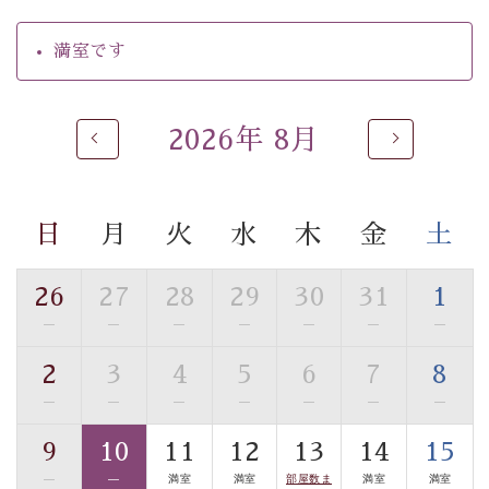
・昇降式貸切温泉60分間無料
・朝夕個室料亭で個室食
満室です
・館内着をご用意
・就寝用パジャマをご用意
・環境に配慮したアメニティをご用意
・館内フリーWi-Fi
2026年 8月
・駐車場完備
・チェックイン15時、チェックアウト10時
日
月
火
水
木
金
土
【お食事】
・朝夕個室料亭で個室食
・夕食は地産地消の創作和会席 美湖膳（二十四節気と
26
27
28
29
30
31
1
いう昔の暦による料理表現）
—
—
—
—
—
—
—
・朝食はこだわりの味噌汁をはじめとした和定食
2
3
4
5
6
7
8
【温泉】
—
—
—
—
—
—
—
自家源泉「美翠源泉」は酸化の進みが遅く新鮮で若返り
の効果が高い、極めて希有な源泉です。身も心も癒され
9
10
11
12
13
14
15
るご入浴をお愉しみください。
—
—
満室
満室
部屋数ま
満室
満室