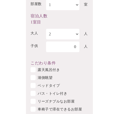
部屋数
室
宿泊人数
1室目
大人
人
子供
0
人
こだわり条件
露天風呂付き
湖側眺望
ベッドタイプ
バス・トイレ付き
リーズナブルなお部屋
車椅子で滞在できるお部屋