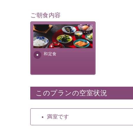
ご朝食内容
さっぱりとした和食膳に使わ
れる食材は、諏訪の名産品を
ふんだんに取り入れ、安心・
安全を心掛けた長野県産...
和定食
このプランの空室状況
満室です