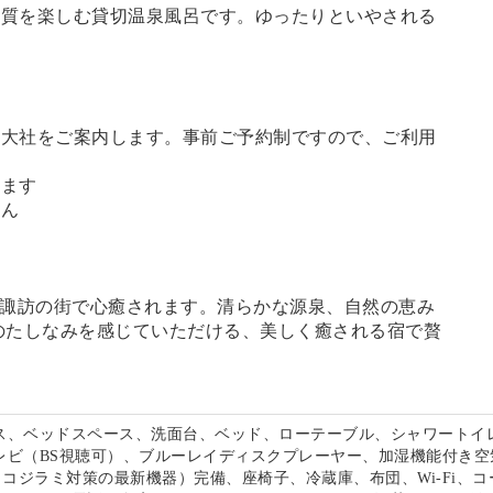
の質を楽しむ
貸切温泉風呂
です。ゆったりといやされる
訪大社をご案内します。
事前ご予約制ですので、ご利用
。
います
せん
る諏訪の街で心癒されます。清らかな源泉、自然の恵み
のたしなみを感じていただける、美しく癒される宿で贅
。
ス、ベッドスペース、洗面台、ベッド、ローテーブル、シャワートイ
レビ（BS視聴可）、ブルーレイディスクプレーヤー、加湿機能付き空
s（トコジラミ対策の最新機器）完備、座椅子、冷蔵庫、布団、Wi-Fi、