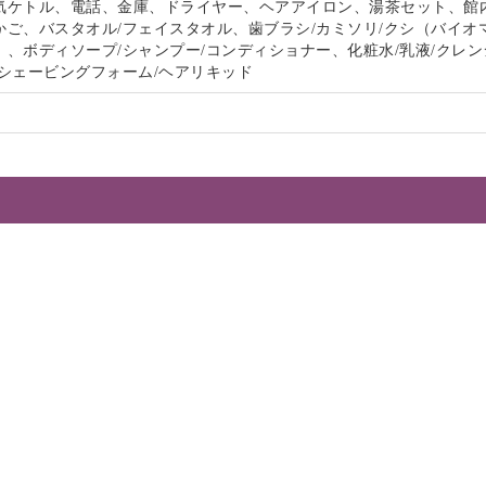
気ケトル、電話、金庫、ドライヤー、ヘアアイロン、湯茶セット、館
かご、バスタオル/フェイスタオル、歯ブラシ/カミソリ/クシ（バイオ
、ボディソープ/シャンプー/コンディショナー、化粧水/乳液/クレン
/シェービングフォーム/ヘアリキッド