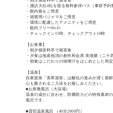
・朝夕個室料亭で個室食
・諏訪大社4社を巡る無料参拝バス（事前予約
・館内着をご用意
・就寝用パジャマをご用意
・環境に配慮したアメニティをご用意
・館内フリーWi-Fi
・チェックイン15時、チェックアウト10時
【お食事】
・朝夕個室料亭で個室食
・夕食は地産地消の創作和会席 美湖膳（二十
・朝食はこだわりの味噌汁をはじめとした和
【温泉】
自家源泉「美翠源泉」は酸化の進みが遅く新
心も癒されるご入浴をお愉しみください。
■お座敷風呂（大浴場）
温泉の成分に合わせ、防菌防カビの特殊素材の
風呂です。
■貸切温泉風呂 （40分2000円）