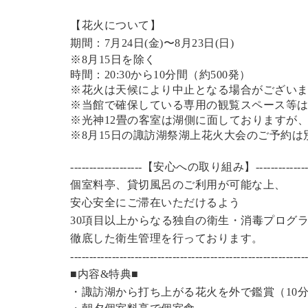
【花火について】
期間：7月24日(金)〜8月23日(日)
※8月15日を除く
時間：20:30から10分間（約500発）
※花火は天候により中止となる場合がござい
※当館で確保している専用の観覧スペース等
※光神12畳の客室は湖側に面しておりますが
※8月15日の諏訪湖祭湖上花火大会のご予約
-------------------【安心への取り組み】---------------
個室料亭、貸切風呂のご利用が可能な上、
安心安全にご滞在いただけるよう
30項目以上からなる独自の衛生・消毒プログ
徹底した衛生管理を行っております。
------------------------------------------------------------
■内容&特典■
・諏訪湖から打ち上がる花火を外で鑑賞（10