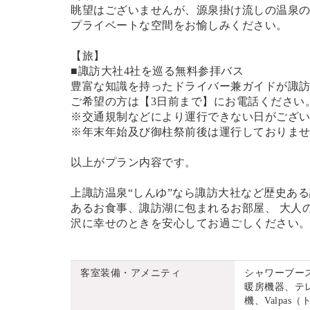
眺望はございませんが、源泉掛け流しの温泉
プライベートな空間をお愉しみください。
【旅】
■諏訪大社4社を巡る無料参拝バス
豊富な知識を持ったドライバー兼ガイドが諏
ご希望の方は【3日前まで】にお電話ください
※交通規制などにより運行できない日がござ
※年末年始及び御柱祭前後は運行しておりま
以上がプラン内容です。
上諏訪温泉“しんゆ”なら諏訪大社など歴史あ
あるお食事、諏訪湖に包まれるお部屋、 大人
沢に幸せのときを安心してお過ごしください
客室装備・アメニティ
シャワーブー
暖房機器、テ
機、Valpa