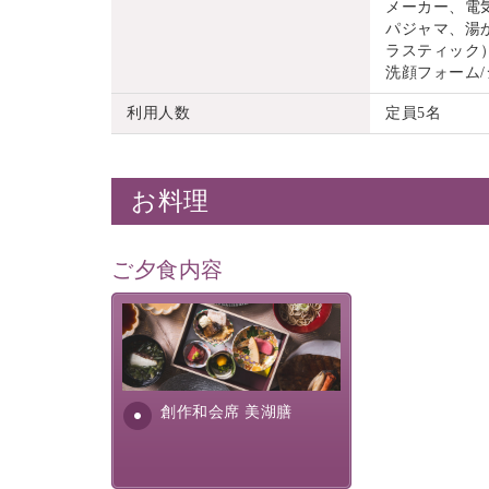
メーカー、電
パジャマ、湯
ラスティック）
洗顔フォーム
利用人数
定員5名
お料理
ご夕食内容
美湖膳とは諏訪の地で特別を
提供する為に料理長・神原 裕
明が考え出した創作和会席で
す。美しい諏訪湖の幸...
創作和会席 美湖膳