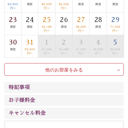
るお部屋、 大人のたしなみを感じていただける、美しく
60,000
満室
60,000
60,000
満室
満室
満室
円〜
円〜
円〜
癒される宿で贅沢に幸せのときを安心してお過ごしくだ
さい。
23
24
25
26
27
28
29
満室
満室
42,180
満室
36,260
満室
71,200
円〜
円〜
円〜
30
31
1
2
3
4
5
満室
38,240
41,200
34,280
41,200
40,220
60,000
円〜
円〜
円〜
円〜
円〜
円〜
他のお部屋をみる
特記事項
お子様料金
キャンセル料金