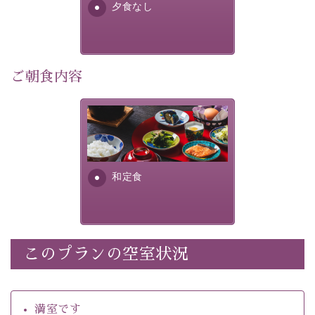
夕食なし
・館内着をご用意
・環境に配慮したアメニティをご用意
・館内フリーWi-Fi 
・駐車場完備
ご朝食内容
・チェックイン15時、チェックアウト10時
さっぱりとした和食膳に使わ
【お食事】
れる食材は、諏訪の名産品を
 ・個室料亭で個室食 
ふんだんに取り入れ、安心・
 ・朝食はこだわりの味噌汁をはじめとした和定食 
安全を心掛けた長野県産...
和定食
【温泉】 
自家源泉「美翠源泉」は酸化の進みが遅く新鮮で若返り
の効果が高い、極めて希有な源泉です。身も心も癒され
るご入浴をお愉しみください。
 ■お座敷風呂（大浴場）
このプランの空室状況
温泉の成分に合わせ、防菌防カビの特殊素材の畳を使
用。 足元が柔らかく、そして滑りにくい畳のお風呂で
満室です