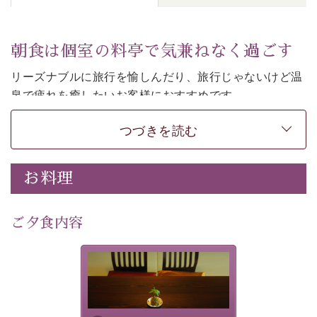
朝食は個室の料亭で気兼ねなく過ごす
リーズナブルに旅行を愉しんだり、旅行じゃないけど温
泉で疲れを癒したいお客様におすすめです。
ご朝食は個室の料亭で気兼ねなくお食事をお愉しみくだ
つづきを読む
さい。
-----------【安心への取り組み】---------- 
お料理
個室料亭、貸切風呂のご利用が可能な上、 安心安全にご
滞在いただけるよう
30項目以上からなる独自の衛生・消毒プログラムの基、
ご夕食内容
徹底した衛生管理を行っております。 
----------------------------------------------
-
-
-
夕食なしご夕食を追加される
場合は、二食付きのプランを
■内容&特典■ 
お選びくださいませ。
・朝食は個室料亭で個室食 
・諏訪大社4社を巡る無料参拝バス（事前予約制） 