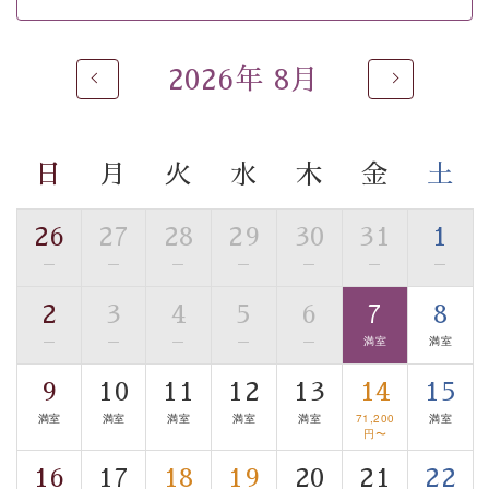
※男性大浴場までのご移動には階段がございます。 予め
ご了承のほどお願いいたします。
2026年 8月
 ■
貸切温泉風呂
 （40分2000円）
眺望はございませんが、源泉掛け流しの温泉の質を楽し
む
貸切温泉風呂
です。ゆったりといやされるプライベー
トな空間をお愉しみください。 
日
月
火
水
木
金
土
【旅】 
■諏訪大社4社を巡る無料参拝バス 
26
27
28
29
30
31
1
豊富な知識を持ったドライバー兼ガイドが諏訪大社をご
—
—
—
—
—
—
—
事前ご予約制ですので、ご利用ご希望の方
案内します。
は【3日前まで】にお電話ください。
2
3
4
5
6
7
8
※交通規制などにより運行できない日がございます 
—
—
—
—
—
満室
満室
※年末年始及び御柱祭前後は運行しておりません 
9
10
11
12
13
14
15
以上がプラン内容です。 
満室
満室
満室
満室
満室
71,200
満室
上諏訪温泉“しんゆ”なら諏訪大社など歴史ある諏訪の街
円〜
で心癒されます。
16
17
18
19
20
21
22
清らかな源泉、自然の恵みあるお食事、諏訪湖に包まれ