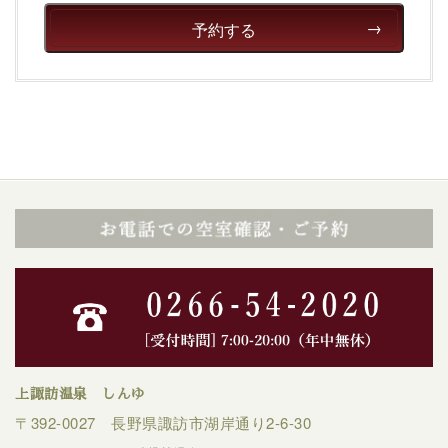
予約する
上諏訪温泉 しんゆ
〒392-0027 長野県諏訪市湖岸通り2-6-30