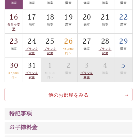
満室
満室
満室
満室
満室
満室
満室
豊富な知識を持ったドライバー兼ガイドが諏訪大社をご
案内します。
事前ご予約制ですので、ご利用ご希望の方
16
17
18
19
20
21
22
は【3日前まで】にお電話ください。
条件を変
満室
満室
満室
満室
満室
満室
更
※交通規制などにより運行できない日がございます
※年末年始及び御柱祭前後は運行しておりません
23
24
25
26
27
28
29
満室
プランを
プランを
45,980
満室
プランを
満室
以上がプラン内容です。
変更
変更
円〜
変更
上諏訪温泉“しんゆ”なら諏訪大社など歴史ある諏訪の街
30
31
1
2
3
4
5
で心癒されます。
47,960
プランを
42,020
満室
プランを
満室
満室
清らかな源泉、自然の恵みあるお食事、諏訪湖に包まれ
円〜
変更
円〜
変更
るお部屋、 大人のたしなみを感じていただける、美しく
癒される宿で贅沢に幸せのときを安心してお過ごしくだ
他のお部屋をみる
さい。
特記事項
お子様料金