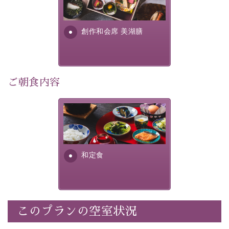
明が考え出した創作和会席で
・
【公式限定価格】
通常料金よりお一人様1100円引き
す。美しい諏訪湖の幸...
（1泊毎）
創作和会席 美湖膳
・朝夕個室料亭で個室食
・諏訪大社4社を巡る無料参拝バス（事前予約制）
・館内着をご用意
・就寝用パジャマをご用意
ご朝食内容
・環境に配慮したアメニティをご用意
・館内フリーWi-Fi
さっぱりとした和食膳に使わ
・駐車場完備
れる食材は、諏訪の名産品を
・チェックイン15時、チェックアウト10時
ふんだんに取り入れ、安心・
安全を心掛けた長野県産...
和定食
【お食事】
・朝夕個室料亭で個室食
・夕食は地産地消の創作和会席 美湖膳（二十四節気と
いう昔の暦による料理表現）
・朝食はこだわりの味噌汁をはじめとした和定食
このプランの空室状況