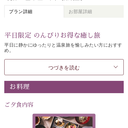
プラン詳細
お部屋詳細
平日限定 のんびりお得な癒し旅
平日に静かにゆったりと温泉旅を愉しみたい方に
おすす
め。
朝夕個室食、貸切風呂など
悠々と癒しをご堪能くださ
い。
50歳以上であれば
どなたでもお得にご予約できます。
つづきを読む
-----------【安心への取り組み】----------
個室料亭、貸切風呂のご利用が可能な上、 安心安全にご
お料理
滞在いただけるよう
30項目以上からなる独自の衛生・消毒プログラムの基、
ご夕食内容
徹底した衛生管理を行っております。
---------------------------------------------
美湖膳とは諏訪の地で特別を
■内容&特典■
提供する為に料理長・神原 裕