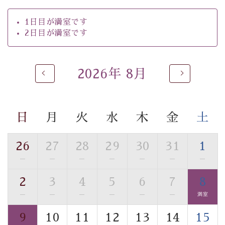
【温泉】
自家源泉「美翠源泉」は酸化の進みが遅く新鮮で若返り
1日目が満室です
の効果が高い、極めて希有な源泉です。身も心も癒され
2日目が満室です
るご入浴をお愉しみください。
■お座敷風呂（大浴場）
温泉の成分に合わせ、防菌防カビの特殊素材の畳を使
2026年 8月
用。 足元が柔らかく、そして滑りにくい畳のお風呂で
す。
※男性大浴場までのご移動には階段がございます。 予め
日
月
火
水
木
金
土
ご了承のほどお願いいたします。
26
27
28
29
30
31
1
■貸切温泉風呂 （40分2000円）
眺望はございませんが、源泉掛け流しの温泉の質を楽し
—
—
—
—
—
—
—
む貸切温泉風呂です。ゆったりといやされるプライベー
2
3
4
5
6
7
8
トな空間をお愉しみください。
—
—
—
—
—
—
満室
【旅】
9
10
11
12
13
14
15
■諏訪大社4社を巡る無料参拝バス