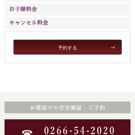
ご了承のほどお願いいたします。
お子様料金
■貸切温泉風呂 （40分2000円）
キャンセル料金
眺望はございませんが、源泉掛け流しの温泉の質を楽し
む貸切温泉風呂です。ゆったりといやされるプライベー
トな空間をお愉しみください。
予約する
【旅】
■諏訪大社4社を巡る無料参拝バス
豊富な知識を持ったドライバー兼ガイドが諏訪大社をご
案内します。
事前ご予約制ですので、ご利用ご希望の方
は【3日前まで】にお電話ください。
※交通規制などにより運行できない日がございます
※年末年始及び御柱祭前後は運行しておりません
以上がプラン内容です。
上諏訪温泉“しんゆ”なら諏訪大社など歴史ある諏訪の街
で心癒されます。
清らかな源泉、自然の恵みあるお食事、諏訪湖に包まれ