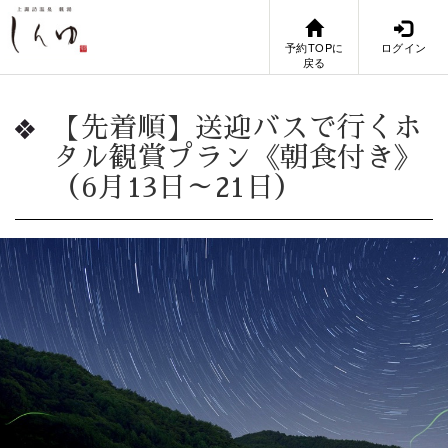
予約TOPに
ログイン
戻る
【先着順】送迎バスで行くホ
タル観賞プラン《朝食付き》
（6月13日～21日）