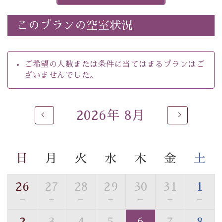
※ほたる童謡公園では自由行動となります（ガイドは付
きません）。
このプランの空室状況
※ホタルの発生は自然条件に左右されるため、ご覧いた
だけない場合もございます。
-----------【安心への取り組み】----------
ご希望の人数または条件に当てはまるプランはご
個室料亭、貸切風呂のご利用が可能な上、 安心安全にご
ざいませんでした。
滞在いただけるよう
30項目以上からなる独自の衛生・消毒プログラムの基、
徹底した衛生管理を行っております。
2026年 8月
----------------------------------------------
---
■内容&特典■
・
ほたる童謡公園までのご送迎＆入園券
日
月
火
水
木
金
土
・朝食は個室料亭で個室食
・諏訪大社4社を巡る無料参拝バス（事前予約制）
26
27
28
29
30
31
1
・館内着をご用意
—
—
—
—
—
—
—
・就寝用パジャマをご用意
・環境に配慮したアメニティをご用意