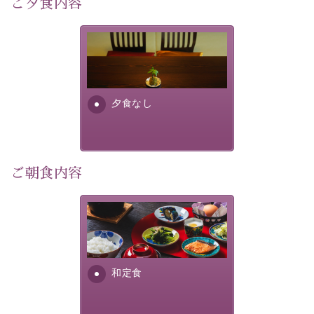
ご夕食内容
像
：辰野町）
自然豊かな信州ならではの風情をご体験ください。
夕食なしご夕食を追加される
場合は、二食付きのプランを
宿泊期間：2026年6月13日～21日
お選びくださいませ。
夕食なし
【スケジュール】
19：10 お隣の「ホテル紅や」ロビー集合
19：20 出発（近隣旅館2か所を経由します）
20：00 ほたる童謡公園到着（60分間の自由時間）
21：00 ほたる童謡公園出発
ご朝食内容
21：45 「ホテル紅や」到着
【ご予約前にご確認ください】
さっぱりとした和食膳に使わ
※本プランはバスの定員に限りがあるため、先着順での
れる食材は、諏訪の名産品を
ご案内となります。
ふんだんに取り入れ、安心・
※ご予約完了後でも、時間差により満席となる場合がご
安全を心掛けた長野県産...
和定食
ざいます。その際は当館よりご連絡申し上げます。
※催行人数に満たない場合は、催行を見合わせる場合が
ございます。その際は前日までにご連絡いたします。