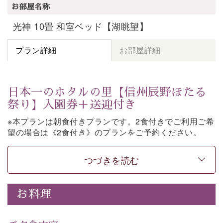
お部屋名称
光神 10畳 和室ベッド【湖眺望】
プラン詳細
お部屋詳細
日本一のホタルの里【信州辰野ほたる
祭り】入園券＋送迎付き
※本プランは朝食付きプランです。2食付きでご利用ご希
望の場合は《2食付き》のプランをご予約ください。
「日本一のホタルの里」として知られる辰野町・ほたる
つづきを読む
童謡公園。
そこで開催される【信州辰野ほたる祭り】への送迎と入
園券がついた期間限定プランをご用意いたしました。
お料理
ホタルが織りなす幻想的な光景。昨年は多い日で1日
4,000匹以上のホタルが観測されました。（
出典
・画