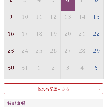
2
3
4
5
6
7
8
・館内フリーWi-Fi
—
—
—
—
—
—
—
・駐車場完備
9
10
11
12
13
14
15
・チェックイン15時、チェックアウト10時
—
—
—
—
—
—
—
【お食事】
16
17
18
19
20
21
22
・個室料亭で個室食
—
—
—
—
—
—
—
・朝食はこだわりの味噌汁をはじめとした和定食
23
24
25
26
27
28
29
【温泉】
—
—
—
—
—
—
—
自家源泉「美翠源泉」は酸化の進みが遅く新鮮で若返り
の効果が高い、極めて希有な源泉です。身も心も癒され
30
31
1
2
3
4
5
るご入浴をお愉しみください。
—
—
—
—
—
—
—
■お座敷風呂（大浴場）
温泉の成分に合わせ、防菌防カビの特殊素材の畳を使
他のお部屋をみる
用。 足元が柔らかく、そして滑りにくい畳のお風呂で
す。
※男性大浴場までのご移動には階段がございます。 予め
特記事項