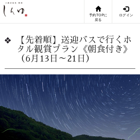
予約TOPに
ログイン
戻る
【先着順】送迎バスで行くホ
タル観賞プラン《朝食付き》
（6月13日～21日）