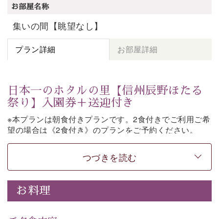
お部屋名称
集いの間【眺望なし】
プラン詳細
お部屋詳細
日本一のホタルの里【信州辰野ほたる
祭り】入園券＋送迎付き
※本プランは朝食付きプランです。2食付きでご利用ご希
望の場合は《2食付き》のプランをご予約ください。
「日本一のホタルの里」として知られる辰野町・ほたる
つづきを読む
童謡公園。
そこで開催される【信州辰野ほたる祭り】への送迎と入
園券がついた期間限定プランをご用意いたしました。
お料理
ホタルが織りなす幻想的な光景。昨年は多い日で1日
4,000匹以上のホタルが観測されました。（
出典
・画