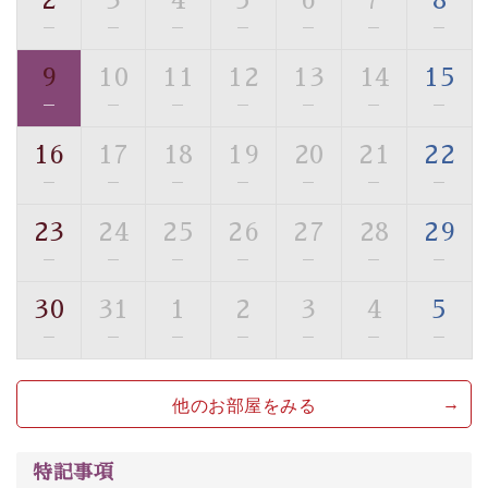
2
3
4
5
6
7
8
・館内フリーWi-Fi
—
—
—
—
—
—
—
・駐車場完備
9
10
11
12
13
14
15
・チェックイン15時、チェックアウト10時
—
—
—
—
—
—
—
【お食事】
16
17
18
19
20
21
22
・個室料亭で個室食
—
—
—
—
—
—
—
・朝食はこだわりの味噌汁をはじめとした和定食
23
24
25
26
27
28
29
【温泉】
—
—
—
—
—
—
—
自家源泉「美翠源泉」は酸化の進みが遅く新鮮で若返り
の効果が高い、極めて希有な源泉です。身も心も癒され
30
31
1
2
3
4
5
るご入浴をお愉しみください。
—
—
—
—
—
—
—
■お座敷風呂（大浴場）
温泉の成分に合わせ、防菌防カビの特殊素材の畳を使
他のお部屋をみる
用。 足元が柔らかく、そして滑りにくい畳のお風呂で
す。
※男性大浴場までのご移動には階段がございます。 予め
特記事項