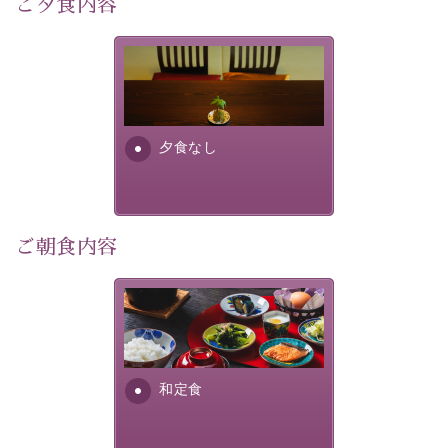
ご夕食内容
像
：辰野町）
自然豊かな信州ならではの風情をご体験ください。
夕食なしご夕食を追加される
場合は、二食付きのプランを
宿泊期間：2026年6月13日～21日
お選びくださいませ。
夕食なし
【スケジュール】
19：10 お隣の「ホテル紅や」ロビー集合
19：20 出発（近隣旅館2か所を経由します）
20：00 ほたる童謡公園到着（60分間の自由時間）
21：00 ほたる童謡公園出発
ご朝食内容
21：45 「ホテル紅や」到着
【ご予約前にご確認ください】
さっぱりとした和食膳に使わ
※本プランはバスの定員に限りがあるため、先着順での
れる食材は、諏訪の名産品を
ご案内となります。
ふんだんに取り入れ、安心・
※ご予約完了後でも、時間差により満席となる場合がご
安全を心掛けた長野県産...
和定食
ざいます。その際は当館よりご連絡申し上げます。
※催行人数に満たない場合は、催行を見合わせる場合が
ございます。その際は前日までにご連絡いたします。