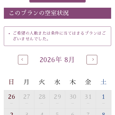
※ほたる童謡公園では自由行動となります（ガイドは付
きません）。
このプランの空室状況
※ホタルの発生は自然条件に左右されるため、ご覧いた
だけない場合もございます。
-----------【安心への取り組み】----------
ご希望の人数または条件に当てはまるプランはご
個室料亭、貸切風呂のご利用が可能な上、 安心安全にご
ざいませんでした。
滞在いただけるよう
30項目以上からなる独自の衛生・消毒プログラムの基、
徹底した衛生管理を行っております。
2026年 8月
----------------------------------------------
---
■内容&特典■
・
ほたる童謡公園までのご送迎＆入園券
日
月
火
水
木
金
土
・朝食は個室料亭で個室食
・諏訪大社4社を巡る無料参拝バス（事前予約制）
26
27
28
29
30
31
1
・館内着をご用意
—
—
—
—
—
—
—
・就寝用パジャマをご用意
・環境に配慮したアメニティをご用意