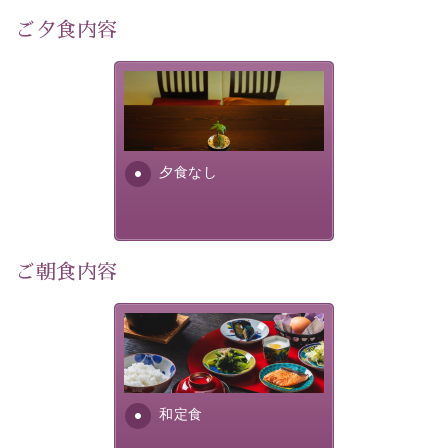
4,000匹以上のホタルが観測されました。（
出典
・画
ご夕食内容
像
：辰野町）
自然豊かな信州ならではの風情をご体験ください。
夕食なしご夕食を追加される
場合は、二食付きのプランを
宿泊期間：2026年6月13日～21日
お選びくださいませ。
夕食なし
【スケジュール】
19：10 お隣の「ホテル紅や」ロビー集合
19：20 出発（近隣旅館2か所を経由します）
20：00 ほたる童謡公園到着（60分間の自由時間）
21：00 ほたる童謡公園出発
ご朝食内容
21：45 「ホテル紅や」到着
【ご予約前にご確認ください】
さっぱりとした和食膳に使わ
※本プランはバスの定員に限りがあるため、先着順での
れる食材は、諏訪の名産品を
ご案内となります。
ふんだんに取り入れ、安心・
※ご予約完了後でも、時間差により満席となる場合がご
安全を心掛けた長野県産...
和定食
ざいます。その際は当館よりご連絡申し上げます。
※催行人数に満たない場合は、催行を見合わせる場合が