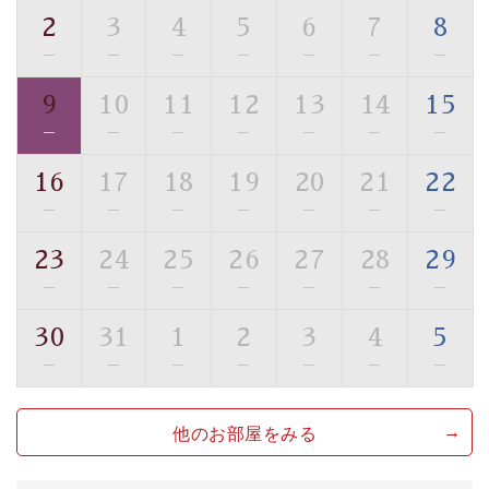
・環境に配慮したアメニティをご用意
2
3
4
5
6
7
8
・館内フリーWi-Fi
—
—
—
—
—
—
—
・駐車場完備
9
10
11
12
13
14
15
・チェックイン15時、チェックアウト10時
—
—
—
—
—
—
—
【お食事】
16
17
18
19
20
21
22
・個室料亭で個室食
—
—
—
—
—
—
—
・朝食はこだわりの味噌汁をはじめとした和定食
23
24
25
26
27
28
29
【温泉】
—
—
—
—
—
—
—
自家源泉「美翠源泉」は酸化の進みが遅く新鮮で若返り
の効果が高い、極めて希有な源泉です。身も心も癒され
30
31
1
2
3
4
5
るご入浴をお愉しみください。
—
—
—
—
—
—
—
■お座敷風呂（大浴場）
温泉の成分に合わせ、防菌防カビの特殊素材の畳を使
他のお部屋をみる
用。 足元が柔らかく、そして滑りにくい畳のお風呂で
す。