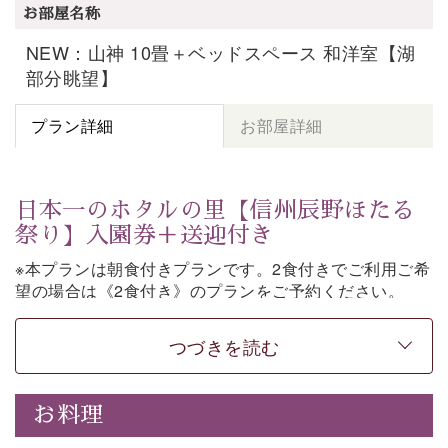
お部屋名称
NEW：山神 10畳＋ベッドスペース 和洋室【湖
部分眺望】
プラン詳細
お部屋詳細
日本一のホタルの里【信州辰野ほたる
祭り】入園券＋送迎付き
※本プランは朝食付きプランです。2食付きでご利用ご希
望の場合は《2食付き》のプランをご予約ください。
「日本一のホタルの里」として知られる辰野町・ほたる
つづきを読む
童謡公園。
そこで開催される【信州辰野ほたる祭り】への送迎と入
園券がついた期間限定プランをご用意いたしました。
お料理
ホタルが織りなす幻想的な光景。昨年は多い日で1日