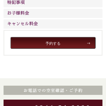
※男性大浴場までのご移動には階段がございます。 予め
特記事項
ご了承のほどお願いいたします。
お子様料金
■貸切温泉風呂 （40分2000円）
キャンセル料金
眺望はございませんが、源泉掛け流しの温泉の質を楽し
む貸切温泉風呂です。ゆったりといやされるプライベー
トな空間をお愉しみください。
予約する
【旅】
■諏訪大社4社を巡る無料参拝バス
豊富な知識を持ったドライバー兼ガイドが諏訪大社をご
案内します。
事前ご予約制ですので、ご利用ご希望の方
は【3日前まで】にお電話ください。
※交通規制などにより運行できない日がございます
※年末年始及び御柱祭前後は運行しておりません
以上がプラン内容です。
上諏訪温泉“しんゆ”なら諏訪大社など歴史ある諏訪の街