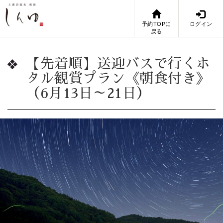
予約TOPに
ログイン
戻る
【先着順】送迎バスで行くホ
タル観賞プラン《朝食付き》
（6月13日～21日）