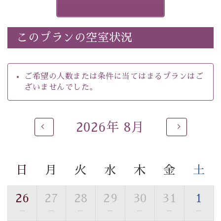
ございます。その際は前日までにご連絡いたします。
※ほたる童謡公園では自由行動となります（ガイドは付
きません）。
このプランの空室状況
※ホタルの発生は自然条件に左右されるため、ご覧いた
だけない場合もございます。
-----------【安心への取り組み】----------
ご希望の人数または条件に当てはまるプランはご
個室料亭、貸切風呂のご利用が可能な上、 安心安全にご
ざいませんでした。
滞在いただけるよう
30項目以上からなる独自の衛生・消毒プログラムの基、
徹底した衛生管理を行っております。
2026年 8月
----------------------------------------------
---
■内容&特典■
・
ほたる童謡公園までのご送迎＆入園券
日
月
火
水
木
金
土
・朝食は個室料亭で個室食
・諏訪大社4社を巡る無料参拝バス（事前予約制）
26
27
28
29
30
31
1
・館内着をご用意
—
—
—
—
—
—
—
・就寝用パジャマをご用意