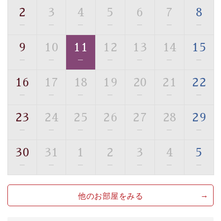
・館内フリーWi-Fi
2
3
4
5
6
7
8
・駐車場完備
—
—
—
—
—
—
—
・チェックイン15時、チェックアウト10時
9
10
11
12
13
14
15
【お食事】
—
—
—
—
—
—
—
・朝夕個室料亭で個室食
・夕食は地産地消の創作和会席 美湖膳（二十四節気と
16
17
18
19
20
21
22
いう昔の暦による料理表現）
—
—
—
—
—
—
—
・朝食はこだわりの味噌汁をはじめとした和定食
23
24
25
26
27
28
29
【温泉】
—
—
—
—
—
—
—
自家源泉「美翠源泉」は酸化の進みが遅く新鮮で若返り
の効果が高い、極めて希有な源泉です。身も心も癒され
30
31
1
2
3
4
5
るご入浴をお愉しみください。
—
—
—
—
—
—
—
■お座敷風呂（大浴場）
温泉の成分に合わせ、防菌防カビの特殊素材の畳を使
他のお部屋をみる
用。 足元が柔らかく、そして滑りにくい畳のお風呂で
す。