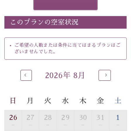
きません）。
※ホタルの発生は自然条件に左右されるため、ご覧いた
だけない場合もございます。
このプランの空室状況
-----------【安心への取り組み】----------
個室料亭、貸切風呂のご利用が可能な上、 安心安全にご
滞在いただけるよう
ご希望の人数または条件に当てはまるプランはご
30項目以上からなる独自の衛生・消毒プログラムの基、
ざいませんでした。
徹底した衛生管理を行っております。
----------------------------------------------
2026年 8月
■内容&特典■
・
ほたる童謡公園までのご送迎＆入園券
・朝夕個室料亭で個室食
日
月
火
水
木
金
土
・諏訪大社4社を巡る無料参拝バス（事前予約制）
・館内着をご用意
・就寝用パジャマをご用意
26
27
28
29
30
31
1
・環境に配慮したアメニティをご用意
—
—
—
—
—
—
—