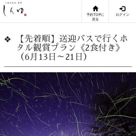
予約TOPに
ログイン
戻る
【先着順】送迎バスで行くホ
タル観賞プラン《2食付き》
（6月13日～21日）