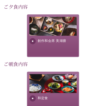
自然豊かな信州ならではの風情をご体験ください。
ご夕食内容
宿泊期間:2026年6月13日～21日
美湖膳とは諏訪の地で特別を
【スケジュール】
提供する為に料理長・神原 裕
17：30 ご夕食
明が考え出した創作和会席で
19：10 お隣の「ホテル紅や」ロビー集合
す。美しい諏訪湖の幸...
創作和会席 美湖膳
19：20 出発（近隣旅館2か所を経由します）
20：00 ほたる童謡公園到着（60分間の自由時間）
21：00 ほたる童謡公園出発
21：45 「ホテル紅や」到着
ご朝食内容
【ご予約前にご確認ください】
※本プランはバスの定員に限りがあるため、先着順での
ご案内となります。
さっぱりとした和食膳に使わ
※ご予約完了後でも、時間差により満席となる場合がご
れる食材は、諏訪の名産品を
ざいます。その際は当館よりご連絡申し上げます。
ふんだんに取り入れ、安心・
※催行人数に満たない場合は、催行を見合わせる場合が
安全を心掛けた長野県産...
和定食
ございます。その際は前日までにご連絡いたします。
※ほたる童謡公園では自由行動となります（ガイドは付