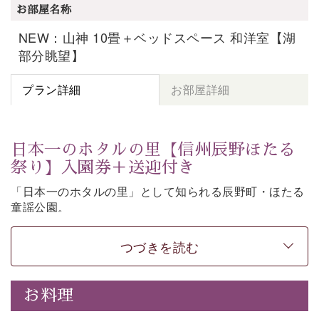
お部屋名称
NEW：山神 10畳＋ベッドスペース 和洋室【湖
部分眺望】
プラン詳細
お部屋詳細
日本一のホタルの里【信州辰野ほたる
祭り】入園券＋送迎付き
「日本一のホタルの里」として知られる辰野町・ほたる
童謡公園。
そこで開催される【信州辰野ほたる祭り】への送迎と入
園券がついた期間限定プランをご用意いたしました。
つづきを読む
ホタルが織りなす幻想的な光景。昨年は多い日で1日
4,000匹以上のホタルが観測されました。（出典
・画
お料理
像
：辰野町）