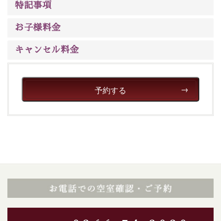
特記事項
※男性大浴場までのご移動には階段がございます。 予め
ご了承のほどお願いいたします。
お子様料金
■貸切温泉風呂 （40分2000円）
キャンセル料金
眺望はございませんが、源泉掛け流しの温泉の質を楽し
む貸切温泉風呂です。ゆったりといやされるプライベー
トな空間をお愉しみください。
予約する
【旅】
■諏訪大社4社を巡る無料参拝バス
豊富な知識を持ったドライバー兼ガイドが諏訪大社をご
案内します。事前ご予約制ですので、ご利用ご希望の方
は【3日前まで】にお電話ください。
※交通規制などにより運行できない日がございます
※年末年始及び御柱祭前後は運行しておりません
以上が送迎バスで行くホタル観賞プラン《2食付き》の
内容です。