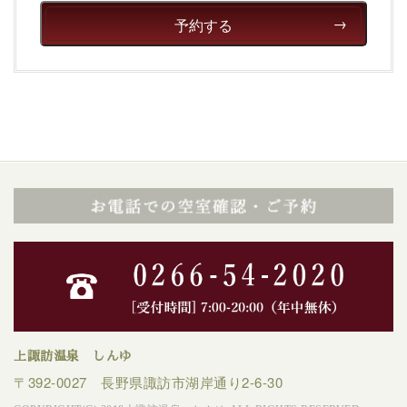
予約する
上諏訪温泉 しんゆ
〒392-0027 長野県諏訪市湖岸通り2-6-30