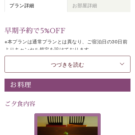
プラン詳細
お部屋詳細
早期予約で5%OFF
※本プランは通常プランとは異なり、ご宿泊日の30日前
よりキャンセル規定を設けております。
※本プランは素泊まりのプランです。2食付きでご利用ご
つづきを読む
希望の場合は、「
【公式限定価格】早割プラン（30日前
まで）
」をご利用ください。
お料理
上諏訪温泉しんゆでは、30日前までのご予約で、5%割
引でお泊まりいただける「早割朝食付きプラン」をご用
意しております。
ご夕食内容
諏訪湖の穏やかな景色、心身を解きほぐす温泉、そして
温かいおもてなし。ご滞在を楽しみに待つ日々が旅をよ
夕食なしご夕食を追加される
り特別なものにしてくれます。
場合は、二食付きのプランを
お選びくださいませ。