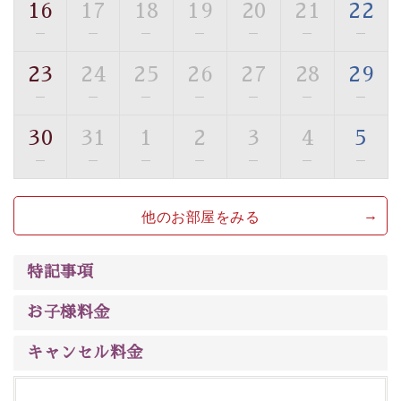
16
17
18
19
20
21
22
【旅】
—
—
—
—
—
—
—
■諏訪大社4社を巡る無料参拝バス
豊富な知識を持ったドライバー兼ガイドが諏訪大社をご
23
24
25
26
27
28
29
案内します。
事前ご予約制ですので、ご利用ご希望の方
—
—
—
—
—
—
—
は【3日前まで】にお電話ください。
30
31
1
2
3
4
5
※交通規制などにより運行できない日がございます
※年末年始及び御柱祭前後は運行しておりません
—
—
—
—
—
—
—
以上がプラン内容です。
他のお部屋をみる
上諏訪温泉“しんゆ”なら諏訪大社など歴史ある諏訪の街
で心癒されます。
清らかな源泉、
諏訪湖に包まれるお部屋、 大人のたしな
特記事項
みを感じていただける、美しく癒される宿で贅沢に幸せ
のときを安心してお過ごしください。
お子様料金
キャンセル料金