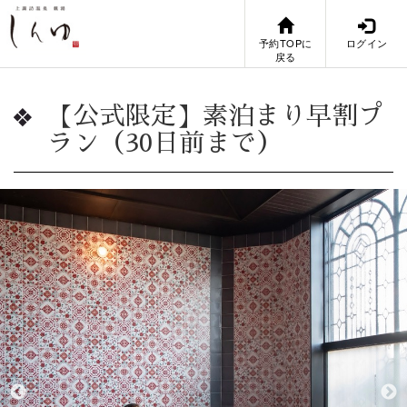
予約TOPに
ログイン
戻る
【公式限定】素泊まり早割プ
ラン（30日前まで）