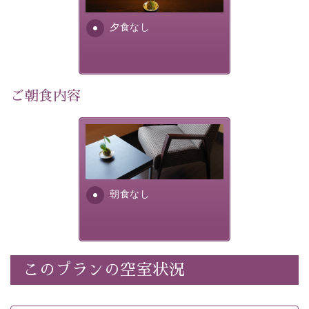
早めのご予約で、お得に癒しのひとときをお過ごしくだ
さい。
夕食なし
-----------【安心への取り組み】----------
個室料亭、貸切風呂のご利用が可能な上、 安心安全にご
滞在いただけるよう
ご朝食内容
30項目以上からなる独自の衛生・消毒プログラムの基、
徹底した衛生管理を行っております。
朝食なし。ご朝食を付ける場
----------------------------------------------
---
合は朝食付きのプランをお選
びくださいませ。
■内容&特典■
朝食なし
・宿泊料金5%OFF
・諏訪大社4社を巡る無料参拝バス（事前予約制）
・館内着をご用意
・就寝用パジャマをご用意
・環境に配慮したアメニティをご用意
このプランの空室状況
・館内フリーWi-Fi
・駐車場完備