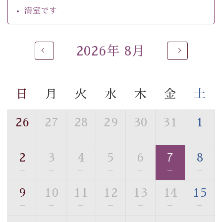
・チェックイン15時、チェックアウト10時
満室です
【温泉】
自家源泉「美翠源泉」は酸化の進みが遅く新鮮で若返り
2026年 8月
の効果が高い、極めて希有な源泉です。身も心も癒され
るご入浴をお愉しみください。
■お座敷風呂（大浴場）
日
月
火
水
木
金
土
温泉の成分に合わせ、防菌防カビの特殊素材の畳を使
用。 足元が柔らかく、そして滑りにくい畳のお風呂で
26
27
28
29
30
31
1
す。
※男性大浴場までのご移動には階段がございます。 予め
—
—
—
—
—
—
—
ご了承のほどお願いいたします。
2
3
4
5
6
7
8
—
—
—
—
—
—
—
■貸切温泉風呂 （40分2000円）
眺望はございませんが、源泉掛け流しの温泉の質を楽し
9
10
11
12
13
14
15
む貸切温泉風呂です。ゆったりといやされるプライベー
—
—
—
—
—
—
—
トな空間をお愉しみください。