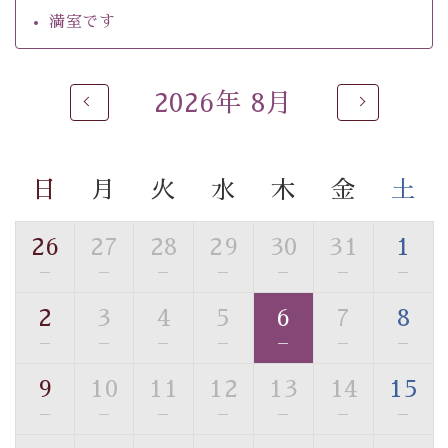
・チェックイン15時、チェックアウト10時
満室です
【温泉】
自家源泉「美翠源泉」は酸化の進みが遅く新鮮で若返り
2026年 8月
の効果が高い、極めて希有な源泉です。身も心も癒され
るご入浴をお愉しみください。
■お座敷風呂（大浴場）
日
月
火
水
木
金
土
温泉の成分に合わせ、防菌防カビの特殊素材の畳を使
用。 足元が柔らかく、そして滑りにくい畳のお風呂で
26
27
28
29
30
31
1
す。
※男性大浴場までのご移動には階段がございます。 予め
—
—
—
—
—
—
—
ご了承のほどお願いいたします。
2
3
4
5
6
7
8
—
—
—
—
—
—
—
■貸切温泉風呂 （40分2000円）
眺望はございませんが、源泉掛け流しの温泉の質を楽し
9
10
11
12
13
14
15
む貸切温泉風呂です。ゆったりといやされるプライベー
—
—
—
—
—
—
—
トな空間をお愉しみください。