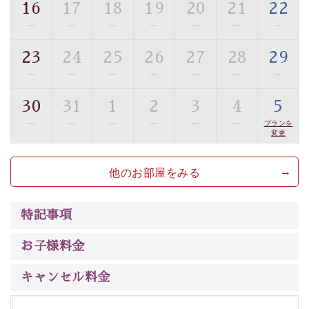
16
17
18
19
20
21
22
【旅】
—
—
—
—
—
—
—
■諏訪大社4社を巡る無料参拝バス
豊富な知識を持ったドライバー兼ガイドが諏訪大社をご
23
24
25
26
27
28
29
案内します。
事前ご予約制ですので、ご利用ご希望の方
—
—
—
—
—
—
—
は【3日前まで】にお電話ください。
30
31
1
2
3
4
5
※交通規制などにより運行できない日がございます
※年末年始及び御柱祭前後は運行しておりません
—
—
—
—
—
—
プランを
変更
以上がプラン内容です。
他のお部屋をみる
上諏訪温泉“しんゆ”なら諏訪大社など歴史ある諏訪の街
で心癒されます。
清らかな源泉、
諏訪湖に包まれるお部屋、 大人のたしな
みを感じていただける、美しく癒される宿で贅沢に幸せ
特記事項
のときを安心してお過ごしください。
お子様料金
キャンセル料金