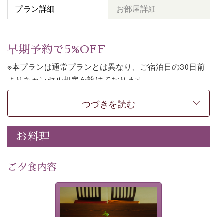
プラン詳細
お部屋詳細
早期予約で5%OFF
※本プランは通常プランとは異なり、ご宿泊日の30日前
よりキャンセル規定を設けております。
※本プランは素泊まりのプランです。2食付きでご利用ご
つづきを読む
希望の場合は、「
【公式限定価格】早割プラン（30日前
まで）
」をご利用ください。
お料理
上諏訪温泉しんゆでは、30日前までのご予約で、5%割
引でお泊まりいただける「早割朝食付きプラン」をご用
意しております。
ご夕食内容
諏訪湖の穏やかな景色、心身を解きほぐす温泉、そして
温かいおもてなし。ご滞在を楽しみに待つ日々が旅をよ
夕食なしご夕食を追加される
り特別なものにしてくれます。
場合は、二食付きのプランを
お選びくださいませ。