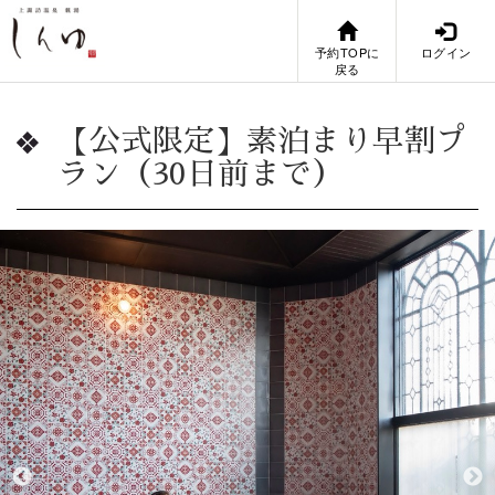
予約TOPに
ログイン
戻る
【公式限定】素泊まり早割プ
ラン（30日前まで）