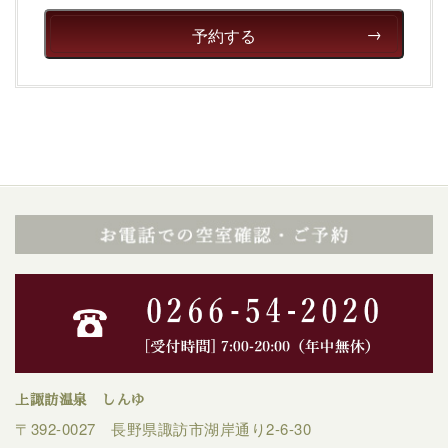
予約する
上諏訪温泉 しんゆ
〒392-0027 長野県諏訪市湖岸通り2-6-30