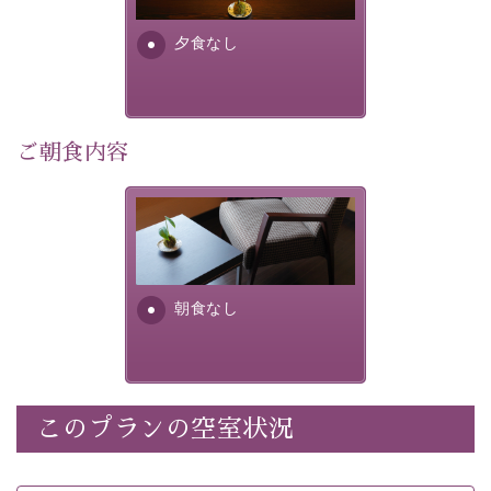
早めのご予約で、お得に癒しのひとときをお過ごしくだ
さい。
夕食なし
-----------【安心への取り組み】----------
個室料亭、貸切風呂のご利用が可能な上、 安心安全にご
滞在いただけるよう
ご朝食内容
30項目以上からなる独自の衛生・消毒プログラムの基、
徹底した衛生管理を行っております。
朝食なし。ご朝食を付ける場
----------------------------------------------
---
合は朝食付きのプランをお選
びくださいませ。
■内容&特典■
朝食なし
・宿泊料金5%OFF
・諏訪大社4社を巡る無料参拝バス（事前予約制）
・館内着をご用意
・就寝用パジャマをご用意
・環境に配慮したアメニティをご用意
このプランの空室状況
・館内フリーWi-Fi
・駐車場完備