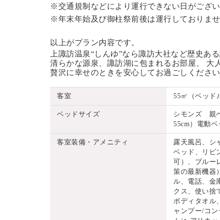
※交通規制などにより運行できない日がござ
※年末年始及び御柱祭前後は運行しておりま
以上がプラン内容です。
上諏訪温泉“しんゆ”なら諏訪大社など歴史あ
清らかな源泉、諏訪湖に包まれるお部屋、 大
贅沢に幸せのときを安心してお過ごしくださ
客室
55㎡（ベッド
ベッドサイズ
シモンズ 親ベッ
55cm）電動ベッ
客室装備・アメニティ
露天風呂、シ
ベッド、リビ
可）、ブルーレ
策の最新機器
ル、電話、金
クス、使い捨
ボディタオル
ャンプー/コン