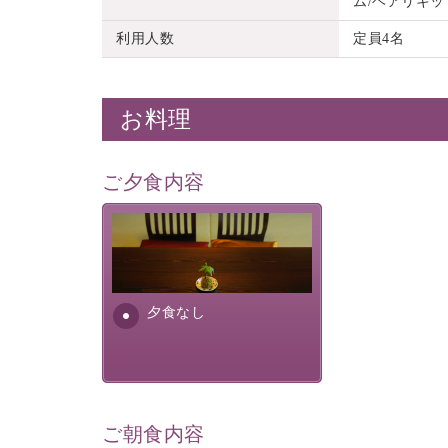
ム/ヘアリキッ
利用人数
定員4名
お料理
ご夕食内容
夕食なしご夕食を追加される
場合は、二食付きのプランを
お選びくださいませ。
夕食なし
ご朝食内容