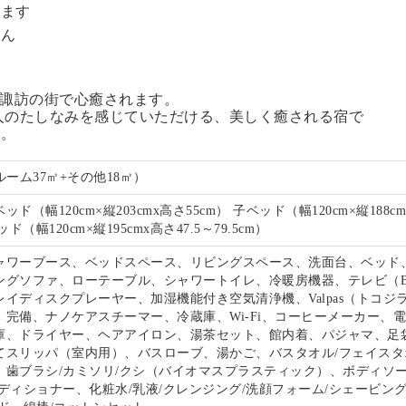
います
せん
る諏訪の街で心癒されます。
人のたしなみを感じていただける、美しく癒される宿で
い。
ルーム37㎡+その他18㎡）
ド（幅120cm×縦203cmx高さ55cm） 子ベッド（幅120cm×縦188c
ド（幅120cm×縦195cmx高さ47.5～79.5cm）
ャワーブース、ベッドスペース、リビングスペース、洗面台、ベッド
ングソファ、ローテーブル、シャワートイレ、冷暖房機器、テレビ（B
イディスクプレーヤー、加湿機能付き空気清浄機、Valpas（トコジ
）完備、ナノケアスチーマー、冷蔵庫、Wi-Fi、コーヒーメーカー、
庫、ドライヤー、ヘアアイロン、湯茶セット、館内着、パジャマ、足
てスリッパ（室内用）、バスローブ、湯かご、バスタオル/フェイスタ
、歯ブラシ/カミソリ/クシ（バイオマスプラスティック）、ボディソー
ディショナー、化粧水/乳液/クレンジング/洗顔フォーム/シェービン