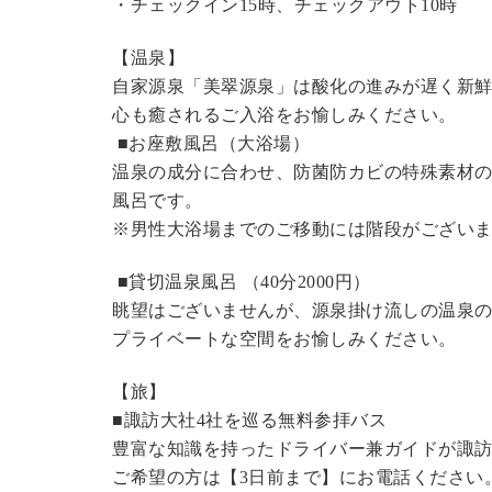
・チェックイン15時、チェックアウト10時
【温泉】
自家源泉「美翠源泉」は酸化の進みが遅く新
心も癒されるご入浴をお愉しみください。
■お座敷風呂（大浴場）
温泉の成分に合わせ、防菌防カビの特殊素材の
風呂です。
※男性大浴場までのご移動には階段がございま
■貸切温泉風呂 （40分2000円）
眺望はございませんが、源泉掛け流しの温泉
プライベートな空間をお愉しみください。
【旅】
■諏訪大社4社を巡る無料参拝バス
豊富な知識を持ったドライバー兼ガイドが諏
ご希望の方は【3日前まで】にお電話ください