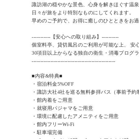
諏訪湖の穏やかな景色、心身を解きほぐす温
日々が旅をより特別なものにしてくれます。
早めのご予約で、お得に癒しのひとときをお
-----------【安心への取り組み】----------
個室料亭、貸切風呂のご利用が可能な上、 安
30項目以上からなる独自の衛生・消毒プログ
----------------------------------------------
---
■内容&特典■
・宿泊料金5%OFF
・諏訪大社4社を巡る無料参拝バス（事前予約
・館内着をご用意
・就寝用パジャマをご用意
・環境に配慮したアメニティをご用意
・館内フリーWi-Fi
・駐車場完備