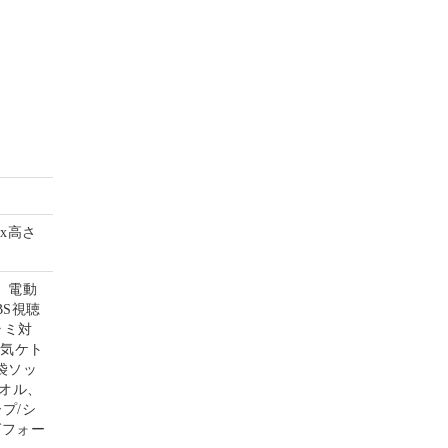
mx高さ
、電動
S視聴
ラミ対
電気ケト
袋ソッ
オル、
プ/シ
グフォー