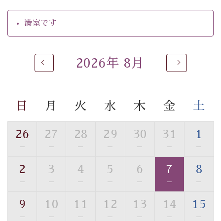
・駐車場完備
・チェックイン15時、チェックアウト10時
満室です
【温泉】
自家源泉「美翠源泉」は酸化の進みが遅く新鮮で若返り
2026年 8月
の効果が高い、極めて希有な源泉です。身も心も癒され
るご入浴をお愉しみください。
■お座敷風呂（大浴場）
日
月
火
水
木
金
土
温泉の成分に合わせ、防菌防カビの特殊素材の畳を使
用。 足元が柔らかく、そして滑りにくい畳のお風呂で
26
27
28
29
30
31
1
す。
※男性大浴場までのご移動には階段がございます。 予め
—
—
—
—
—
—
—
ご了承のほどお願いいたします。
2
3
4
5
6
7
8
—
—
—
—
—
—
—
■貸切温泉風呂 （40分2000円）
眺望はございませんが、源泉掛け流しの温泉の質を楽し
9
10
11
12
13
14
15
む貸切温泉風呂です。ゆったりといやされるプライベー
—
—
—
—
—
—
—