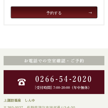
予約する
上諏訪温泉 しんゆ
〒392-0027 長野県諏訪市湖岸通り2-6-30