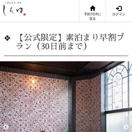
予約TOPに
ログイン
戻る
【公式限定】素泊まり早割プ
ラン（30日前まで）