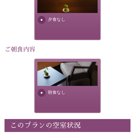
り特別なものにしてくれます。
場合は、二食付きのプランを
お選びくださいませ。
早めのご予約で、お得に癒しのひとときをお過ごしくだ
さい。
夕食なし
-----------【安心への取り組み】----------
個室料亭、貸切風呂のご利用が可能な上、 安心安全にご
滞在いただけるよう
ご朝食内容
30項目以上からなる独自の衛生・消毒プログラムの基、
徹底した衛生管理を行っております。
朝食なし。ご朝食を付ける場
----------------------------------------------
---
合は朝食付きのプランをお選
びくださいませ。
■内容&特典■
朝食なし
・宿泊料金5%OFF
・諏訪大社4社を巡る無料参拝バス（事前予約制）
・館内着をご用意
・就寝用パジャマをご用意
・環境に配慮したアメニティをご用意
このプランの空室状況
・館内フリーWi-Fi