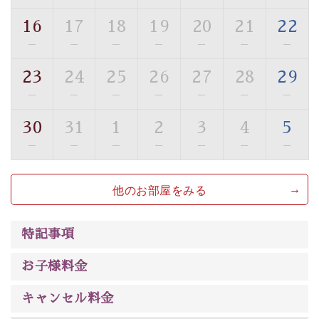
トな空間をお愉しみください。
16
17
18
19
20
21
22
【旅】
—
—
—
—
—
—
—
■諏訪大社4社を巡る無料参拝バス
豊富な知識を持ったドライバー兼ガイドが諏訪大社をご
23
24
25
26
27
28
29
案内します。
事前ご予約制ですので、ご利用ご希望の方
—
—
—
—
—
—
—
は【3日前まで】にお電話ください。
30
31
1
2
3
4
5
※交通規制などにより運行できない日がございます
※年末年始及び御柱祭前後は運行しておりません
—
—
—
—
—
—
—
以上がプラン内容です。
他のお部屋をみる
上諏訪温泉“しんゆ”なら諏訪大社など歴史ある諏訪の街
で心癒されます。
清らかな源泉、
諏訪湖に包まれるお部屋、 大人のたしな
特記事項
みを感じていただける、美しく癒される宿で贅沢に幸せ
のときを安心してお過ごしください。
お子様料金
キャンセル料金