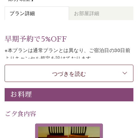
プラン詳細
お部屋詳細
早期予約で5%OFF
※本プランは通常プランとは異なり、ご宿泊日の30日前
よりキャンセル規定を設けております。
※本プランは素泊まりのプランです。2食付きでご利用ご
つづきを読む
希望の場合は、「
【公式限定価格】早割プラン（30日前
まで）
」をご利用ください。
お料理
上諏訪温泉しんゆでは、30日前までのご予約で、5%割
引でお泊まりいただける「早割朝食付きプラン」をご用
意しております。
ご夕食内容
諏訪湖の穏やかな景色、心身を解きほぐす温泉、そして
温かいおもてなし。ご滞在を楽しみに待つ日々が旅をよ
夕食なしご夕食を追加される