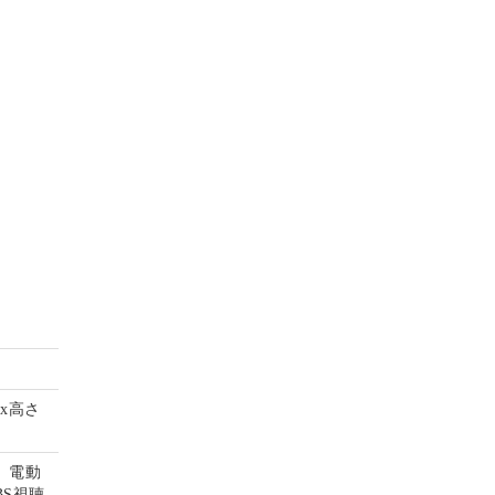
mx高さ
、電動
S視聴