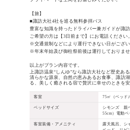
【旅】
■諏訪大社4社を巡る無料参拝バス
豊富な知識を持ったドライバー兼ガイドが諏
ご希望の方は【3日前まで】にお電話ください
※交通規制などにより運行できない日がござ
※年末年始及び御柱祭前後は運行しておりま
以上がプラン内容です。
上諏訪温泉“しんゆ”なら諏訪大社など歴史あ
清らかな源泉、自然の恵みあるお食事、諏訪湖
る、美しく癒される宿で贅沢に幸せのときを
客室
75㎡（ベッド
ベッドサイズ
シモンズ 親ベッ
55cm）電動ベッ
客室装備・アメニティ
露天風呂、シ
ベッド、リビ