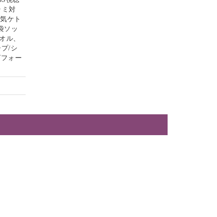
ラミ対
電気ケト
袋ソッ
オル、
プ/シ
グフォー