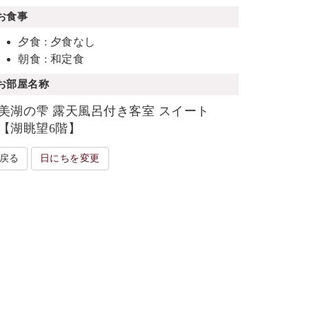
お食事
夕食 : 夕食なし
朝食 : 和定食
お部屋名称
美湖の雫 露天風呂付き客室 スイート
【湖眺望6階】
戻る
日にちを変更