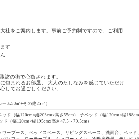
訪大社をご案内します。
事前ご予約制ですので、ご利用
。
います
せん
る諏訪の街で心癒されます。
に包まれるお部屋、 大人のたしなみを感じていただけ
安心してお過ごしください。
ルーム50㎡+その他25㎡）
ド（幅120cm×縦203cmx高さ55cm） 子ベッド（幅120cm×縦188c
ド（幅120cm×縦195cmx高さ47.5～79.5cm）
ャワーブース、ベッドスペース、リビングスペース、洗面台、ベッド
ングソファ、ローテーブル、シャワートイレ、冷暖房機器、テレビ（B