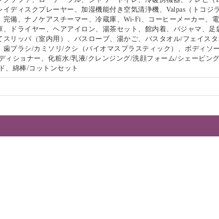
イディスクプレーヤー、加湿機能付き空気清浄機、Valpas（トコジ
）完備、ナノケアスチーマー、冷蔵庫、Wi-Fi、コーヒーメーカー、
庫、ドライヤー、ヘアアイロン、湯茶セット、館内着、パジャマ、足
てスリッパ（室内用）、バスローブ、湯かご、バスタオル/フェイスタ
、歯ブラシ/カミソリ/クシ（バイオマスプラスティック）、ボディソー
ディショナー、化粧水/乳液/クレンジング/洗顔フォーム/シェービン
ド、綿棒/コットンセット