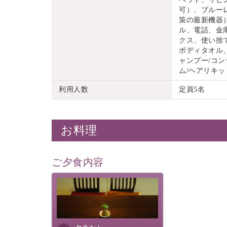
可）、ブルーレ
策の最新機器
ル、電話、金
クス、使い捨
ボディタオル
ャンプー/コン
ム/ヘアリキッ
利用人数
定員5名
お料理
ご夕食内容
夕食なしご夕食を追加される
場合は、二食付きのプランを
お選びくださいませ。