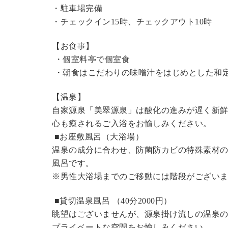
・駐車場完備
・チェックイン15時、チェックアウト10時
【お食事】
・個室料亭で個室食
・朝食はこだわりの味噌汁をはじめとした和
【温泉】
自家源泉「美翠源泉」は酸化の進みが遅く新
心も癒されるご入浴をお愉しみください。
■お座敷風呂（大浴場）
温泉の成分に合わせ、防菌防カビの特殊素材の
風呂です。
※男性大浴場までのご移動には階段がございま
■貸切温泉風呂 （40分2000円）
眺望はございませんが、源泉掛け流しの温泉
プライベートな空間をお愉しみください。