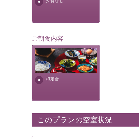
夕食なし
ご朝食内容
さっぱりとした和食膳に使わ
れる食材は、諏訪の名産品を
ふんだんに取り入れ、安心・
安全を心掛けた長野県産...
和定食
このプランの空室状況