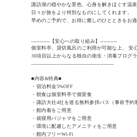
諏訪湖の穏やかな景色、心身を解きほぐす温
日々が旅をより特別なものにしてくれます。
早めのご予約で、お得に癒しのひとときをお
-----------【安心への取り組み】----------
個室料亭、貸切風呂のご利用が可能な上、 安
30項目以上からなる独自の衛生・消毒プログ
----------------------------------------------
---
■内容&特典■
・宿泊料金5%OFF
・朝食は個室料亭で個室食
・諏訪大社4社を巡る無料参拝バス（事前予約
・館内着をご用意
・就寝用パジャマをご用意
・環境に配慮したアメニティをご用意
・館内フリーWi-Fi