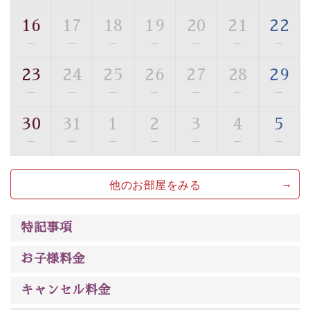
ご了承のほどお願いいたします。
16
17
18
19
20
21
22
■貸切温泉風呂 （40分2000円）
—
—
—
—
—
—
—
眺望はございませんが、源泉掛け流しの温泉の質を楽し
23
24
25
26
27
28
29
む貸切温泉風呂です。ゆったりといやされるプライベー
—
—
—
—
—
—
—
トな空間をお愉しみください。
30
31
1
2
3
4
5
【旅】
—
—
—
—
—
—
—
■諏訪大社4社を巡る無料参拝バス
豊富な知識を持ったドライバー兼ガイドが諏訪大社をご
他のお部屋をみる
案内します。
事前ご予約制ですので、ご利用ご希望の方
は【3日前まで】にお電話ください。
※交通規制などにより運行できない日がございます
特記事項
※年末年始及び御柱祭前後は運行しておりません
お子様料金
以上がプラン内容です。
上諏訪温泉“しんゆ”なら諏訪大社など歴史ある諏訪の街
キャンセル料金
で心癒されます。