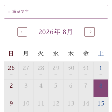
・環境に配慮したアメニティをご用意
・館内フリーWi-Fi
満室です
・駐車場完備
・チェックイン15時、チェックアウト10時
2026年 8月
【お食事】
・個室料亭で個室食
・朝食はこだわりの味噌汁をはじめとした和定食
日
月
火
水
木
金
土
【温泉】
自家源泉「美翠源泉」は酸化の進みが遅く新鮮で若返り
26
27
28
29
30
31
1
の効果が高い、極めて希有な源泉です。身も心も癒され
—
—
—
—
—
—
—
るご入浴をお愉しみください。
■お座敷風呂（大浴場）
2
3
4
5
6
7
8
温泉の成分に合わせ、防菌防カビの特殊素材の畳を使
—
—
—
—
—
—
—
用。 足元が柔らかく、そして滑りにくい畳のお風呂で
す。
9
10
11
12
13
14
15
※男性大浴場までのご移動には階段がございます。 予め
—
—
—
—
—
—
—