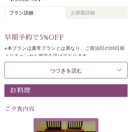
プラン詳細
お部屋詳細
早期予約で5%OFF
※本プランは通常プランとは異なり、ご宿泊日の30日前
よりキャンセル規定を設けております。
※本プランは朝食付きのプランです。2食付きでご利用ご
つづきを読む
希望の場合は、「
【公式限定価格】早割プラン（30日前
まで）
」をご利用ください。
お料理
上諏訪温泉しんゆでは、30日前までのご予約で、5%割
引でお泊まりいただける「早割朝食付きプラン」をご用
意しております。
ご夕食内容
諏訪湖の穏やかな景色、心身を解きほぐす温泉、そして
温かいおもてなし。ご滞在を楽しみに待つ日々が旅をよ
夕食なしご夕食を追加される