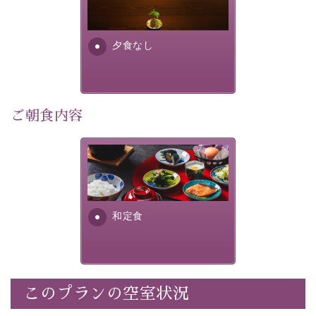
り特別なものにしてくれます。
場合は、二食付きのプランを
お選びくださいませ。
早めのご予約で、お得に癒しのひとときをお過ごしくだ
さい。
夕食なし
-----------【安心への取り組み】----------
個室料亭、貸切風呂のご利用が可能な上、 安心安全にご
ご朝食内容
滞在いただけるよう
30項目以上からなる独自の衛生・消毒プログラムの基、
徹底した衛生管理を行っております。
さっぱりとした和食膳に使わ
れる食材は、諏訪の名産品を
----------------------------------------------
---
ふんだんに取り入れ、安心・
安全を心掛けた長野県産...
■内容&特典■
和定食
・宿泊料金5%OFF
・朝食は個室料亭で個室食
・諏訪大社4社を巡る無料参拝バス（事前予約制）
・館内着をご用意
このプランの空室状況
・就寝用パジャマをご用意