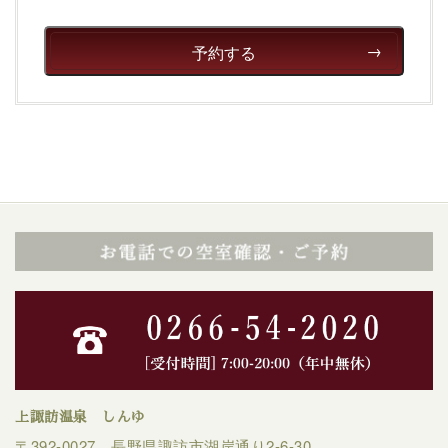
清らかな源泉、自然の恵みあるお食事、諏訪湖に包まれ
るお部屋、 大人のたしなみを感じていただける、美しく
癒される宿で贅沢に幸せのときを安心してお過ごしくだ
予約する
さい。
上諏訪温泉 しんゆ
〒392-0027 長野県諏訪市湖岸通り2-6-30