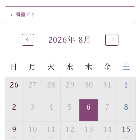
・駐車場完備
・チェックイン15時、チェックアウト10時
満室です
【お食事】
・朝夕個室料亭で個室食
2026年 8月
・夕食は地産地消の創作和会席 美湖膳（二十四節気と
いう昔の暦による料理表現）
・朝食はこだわりの味噌汁をはじめとした和定食
日
月
火
水
木
金
土
【温泉】
自家源泉「美翠源泉」は酸化の進みが遅く新鮮で若返り
26
27
28
29
30
31
1
の効果が高い、極めて希有な源泉です。身も心も癒され
—
—
—
—
—
—
—
るご入浴をお愉しみください。
■お座敷風呂（大浴場）
2
3
4
5
6
7
8
温泉の成分に合わせ、防菌防カビの特殊素材の畳を使
—
—
—
—
—
—
—
用。 足元が柔らかく、そして滑りにくい畳のお風呂で
す。
9
10
11
12
13
14
15
※男性大浴場までのご移動には階段がございます。 予め
—
—
—
—
—
—
—