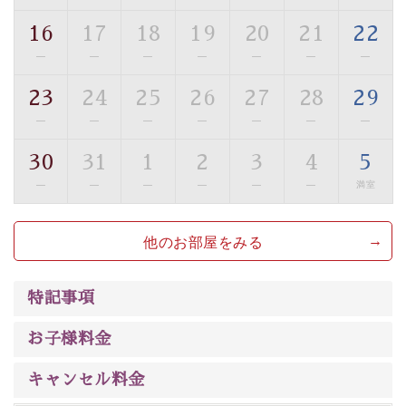
ご了承のほどお願いいたします。
16
17
18
19
20
21
22
■貸切温泉風呂 （40分2000円）
—
—
—
—
—
—
—
眺望はございませんが、源泉掛け流しの温泉の質を楽し
23
24
25
26
27
28
29
む貸切温泉風呂です。ゆったりといやされるプライベー
—
—
—
—
—
—
—
トな空間をお愉しみください。
30
31
1
2
3
4
5
【旅】
—
—
—
—
—
—
満室
■諏訪大社4社を巡る無料参拝バス
豊富な知識を持ったドライバー兼ガイドが諏訪大社をご
他のお部屋をみる
案内します。事前ご予約制ですので、ご利用ご希望の方
は【3日前まで】にお電話ください。
※交通規制などにより運行できない日がございます
特記事項
※年末年始及び御柱祭前後は運行しておりません
お子様料金
以上が早割プランの内容です。
神秘なる諏訪湖に心癒される時間をお過ごしいただけま
キャンセル料金
したら幸いです。