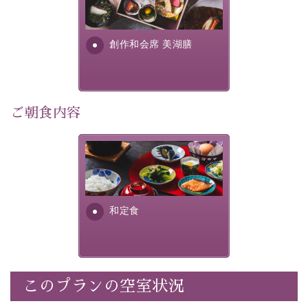
早めのご予約で、お得に癒しのひとときをお過ごしくだ
提供する為に料理長・神原 裕
明が考え出した創作和会席で
さい。
す。美しい諏訪湖の幸...
創作和会席 美湖膳
-----------【安心への取り組み】----------
個室料亭、貸切風呂のご利用が可能な上、 安心安全にご
滞在いただけるよう
30項目以上からなる独自の衛生・消毒プログラムの基、
ご朝食内容
徹底した衛生管理を行っております。
----------------------------------------------
さっぱりとした和食膳に使わ
■内容&特典■
れる食材は、諏訪の名産品を
ふんだんに取り入れ、安心・
・宿泊料金10%OFF
安全を心掛けた長野県産...
・朝夕個室料亭で個室食
和定食
・諏訪大社4社を巡る無料参拝バス（事前予約制）
・館内着をご用意
・就寝用パジャマをご用意
・環境に配慮したアメニティをご用意
このプランの空室状況
・館内フリーWi-Fi