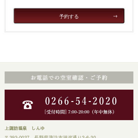
予約する
上諏訪温泉 しんゆ
〒392-0027 長野県諏訪市湖岸通り2-6-30