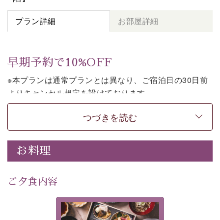
プラン詳細
お部屋詳細
早期予約で10%OFF
※本プランは通常プランとは異なり、ご宿泊日の30日前
よりキャンセル規定を設けております。
※本プランは２食付きの早割プランです。
つづきを読む
上諏訪温泉しんゆでは、30日前までのご予約で、10%割
引でお泊まりいただける「早割プラン」をご用意してお
お料理
ります。
諏訪湖の穏やかな景色、心身を解きほぐす温泉、そして
温かいおもてなし。
ご夕食内容
ご滞在を楽しみに待つ日々が旅をより特別なものにして
くれます。
美湖膳とは諏訪の地で特別を