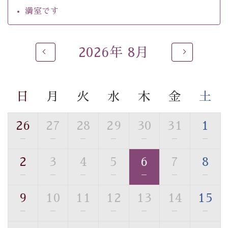
・チェックイン15時、チェックアウト10時
満室です
【お食事】
・朝夕個室料亭で個室食
2026年 8月
・夕食は地産地消の創作和会席 美湖膳（二十四節気と
いう昔の暦による料理表現）
・朝食はこだわりの味噌汁をはじめとした和定食
日
月
火
水
木
金
土
【温泉】
自家源泉「美翠源泉」は酸化の進みが遅く新鮮で若返り
26
27
28
29
30
31
1
の効果が高い、極めて希有な源泉です。身も心も癒され
—
—
—
—
—
—
—
るご入浴をお愉しみください。
■お座敷風呂（大浴場）
2
3
4
5
6
7
8
温泉の成分に合わせ、防菌防カビの特殊素材の畳を使
—
—
—
—
—
—
—
用。 足元が柔らかく、そして滑りにくい畳のお風呂で
す。
9
10
11
12
13
14
15
※男性大浴場までのご移動には階段がございます。 予め
—
—
—
—
—
—
—
ご了承のほどお願いいたします。