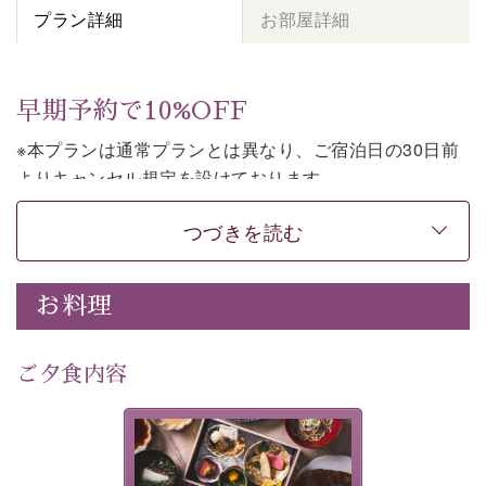
プラン詳細
お部屋詳細
早期予約で10%OFF
※本プランは通常プランとは異なり、ご宿泊日の30日前
よりキャンセル規定を設けております。
※本プランは２食付きの早割プランです。
つづきを読む
上諏訪温泉しんゆでは、30日前までのご予約で、10%割
引でお泊まりいただける「早割プラン」をご用意してお
お料理
ります。
諏訪湖の穏やかな景色、心身を解きほぐす温泉、そして
温かいおもてなし。
ご夕食内容
ご滞在を楽しみに待つ日々が旅をより特別なものにして
くれます。
美湖膳とは諏訪の地で特別を
早めのご予約で、お得に癒しのひとときをお過ごしくだ
提供する為に料理長・神原 裕
明が考え出した創作和会席で