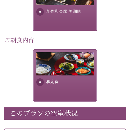
さい。
す。美しい諏訪湖の幸...
創作和会席 美湖膳
-----------【安心への取り組み】----------
個室料亭、貸切風呂のご利用が可能な上、 安心安全にご
滞在いただけるよう
30項目以上からなる独自の衛生・消毒プログラムの基、
ご朝食内容
徹底した衛生管理を行っております。
----------------------------------------------
さっぱりとした和食膳に使わ
■内容&特典■
れる食材は、諏訪の名産品を
ふんだんに取り入れ、安心・
・宿泊料金10%OFF
安全を心掛けた長野県産...
・朝夕個室料亭で個室食
和定食
・諏訪大社4社を巡る無料参拝バス（事前予約制）
・館内着をご用意
・就寝用パジャマをご用意
・環境に配慮したアメニティをご用意
このプランの空室状況
・館内フリーWi-Fi
・駐車場完備