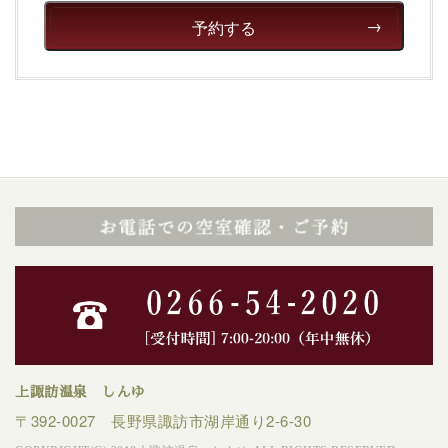
予約する
上諏訪温泉 しんゆ
〒392-0027 長野県諏訪市湖岸通り2-6-30