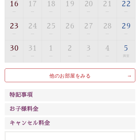
16
17
18
19
20
21
22
■貸切温泉風呂 （40分2000円）
—
—
—
—
—
—
—
眺望はございませんが、源泉掛け流しの温泉の質を楽し
23
24
25
26
27
28
29
む貸切温泉風呂です。ゆったりといやされるプライベー
—
—
—
—
—
—
—
トな空間をお愉しみください。
30
31
1
2
3
4
5
【旅】
—
—
—
—
—
—
満室
■諏訪大社4社を巡る無料参拝バス
豊富な知識を持ったドライバー兼ガイドが諏訪大社をご
他のお部屋をみる
案内します。事前ご予約制ですので、ご利用ご希望の方
は【3日前まで】にお電話ください。
※交通規制などにより運行できない日がございます
特記事項
※年末年始及び御柱祭前後は運行しておりません
お子様料金
以上が早割プランの内容です。
神秘なる諏訪湖に心癒される時間をお過ごしいただけま
キャンセル料金
したら幸いです。